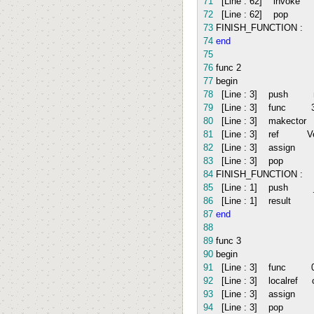
71
[Line :
62
] invok
72
[Line :
62
] po
73
FINISH_FUNCTION :
74
end
75
76
func
2
77
begin
78
[Line :
3
] push
79
[Line :
3
] func
80
[Line :
3
] makecto
81
[Line :
3
] ref Vec
82
[Line :
3
] assig
83
[Line :
3
] pop
84
FINISH_FUNCTION :
85
[Line :
1
] push _
86
[Line :
1
] result
87
end
88
89
func
3
90
begin
91
[Line :
3
] func
92
[Line :
3
] localref c
93
[Line :
3
] assig
94
[Line :
3
] pop