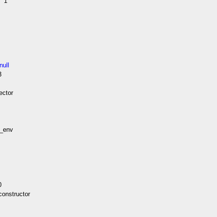
e
1
p
null
3
r
tor
n
env
0
onstructor
n