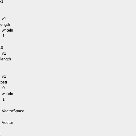
1
n
p
v1
ength
iteln
e
1
p
10
v1
length
n
p
v1
ostr
e
0
iteln
e
1
p
ectorSpace
nv
ector
r
1