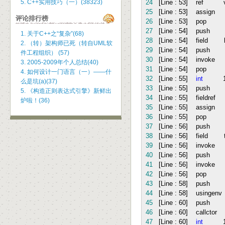
5. C++实用技巧（一）(38323)
24
[Line :
53
] ref v
25
[Line :
53
] assig
评论排行榜
26
[Line :
53
] po
27
[Line :
54
] push 
1. 关于C++之“复杂”(68)
28
[Line :
54
] field l
2. （转）架构师已死（转自UML软
29
[Line :
54
] push wr
件工程组织） (57)
30
[Line :
54
] invok
3. 2005-2009年个人总结(40)
31
[Line :
54
] po
4. 如何设计一门语言（一）——什
32
[Line :
55
]
int
么是坑(a)(37)
33
[Line :
55
] push 
5. 《构造正则表达式引擎》新鲜出
34
[Line :
55
] fieldref 
炉啦！(36)
35
[Line :
55
] assig
36
[Line :
55
] po
37
[Line :
56
] push 
38
[Line :
56
] field t
39
[Line :
56
] invok
40
[Line :
56
] push wr
41
[Line :
56
] invok
42
[Line :
56
] po
43
[Line :
58
] push V
44
[Line :
58
] usinge
45
[Line :
60
] push V
46
[Line :
60
] callcto
47
[Line :
60
]
int