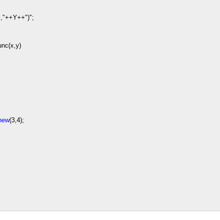
"
,
"
++
Y
++
"
)
"
;
unc(x,y)
new
(
3
,
4
);