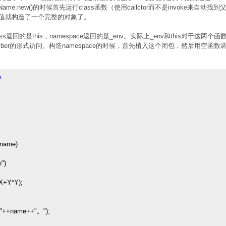
lassName.new()的时候首先运行class函数（使用callctor而不是invoke
数的返回值就构造了一个完整的对象了。
lass返回的是this，namespace返回的是_env。实际上_env和thi
ember的形式访问。构造namespace的时候，首先植入这个闭包，然后用空函
e
(name)
h
"
)
X
+
Y
*
Y);
"
++
name
++
"
。
"
);