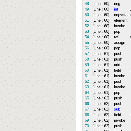
48
[Line :
60
] ne
49
[Line :
60
]
int
50
[Line :
60
] copyst
51
[Line :
60
] element 
52
[Line :
60
] invok
53
[Line :
60
] po
54
[Line :
60
] ref v
55
[Line :
60
] assig
56
[Line :
60
] po
57
[Line :
61
] push 
58
[Line :
61
] push 
59
[Line :
61
] ad
60
[Line :
61
] field t
61
[Line :
61
] invok
62
[Line :
61
] push wr
63
[Line :
61
] invok
64
[Line :
61
] po
65
[Line :
62
] push 
66
[Line :
62
] push 
67
[Line :
62
]
sub
68
[Line :
62
] field t
69
[Line :
62
] invok
70
[Line :
62
] push wr