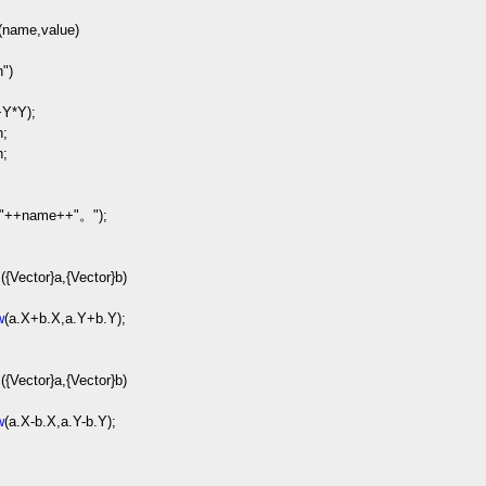
(name,value)
h
"
)
+
Y
*
Y);
n;
n;
"
++
name
++
"
。
"
);
({Vector}a,{Vector}b)
w
(a.X
+
b.X,a.Y
+
b.Y);
({Vector}a,{Vector}b)
w
(a.X
-
b.X,a.Y
-
b.Y);