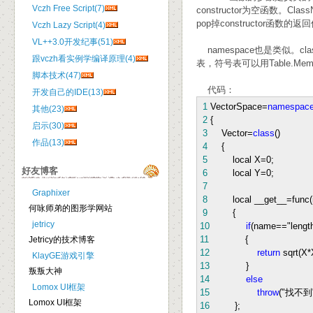
Vczh Free Script(7)
constructor为空函数。C
pop掉constructor函
Vczh Lazy Script(4)
VL++3.0开发纪事(51)
namespace也是类似。c
跟vczh看实例学编译原理(4)
表，符号表可以用Table.M
脚本技术(47)
代码：
开发自己的IDE(13)
1
VectorSpace
=
namespac
其他(23)
2
{
启示(30)
3
Vector
=
class
()
作品(13)
4
{
5
local X
=
0
;
好友博客
6
local Y
=
0
;
7
Graphixer
8
local __get__
=
func
何咏师弟的图形学网站
9
{
jetricy
10
if
(name
==
"
lengt
11
{
Jetricy的技术博客
12
return
sqrt(X
*
KlayGE游戏引擎
13
}
叛叛大神
14
else
Lomox UI框架
15
throw
(
"
找不到
Lomox UI框架
16
};