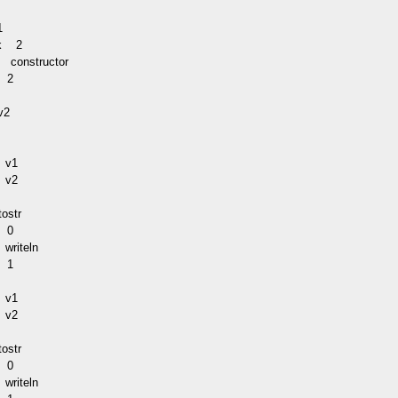
g
1
ack
2
constructor
e
2
p
2
n
p
v1
v2
d
ostr
e
0
iteln
e
1
p
v1
v2
ostr
e
0
iteln