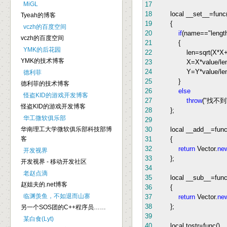
MiGL
17
18
local __set__
=
func
Tyeah的博客
19
{
vczh的百度空间
20
if
(name
==
"
lengt
vczh的百度空间
21
{
YMK的后花园
22
len
=
sqrt(X
*
X
YMK的技术博客
23
X
=
X
*
value
/
le
24
Y
=
Y
*
value
/
le
德利菲
25
}
德利菲的技术博客
26
else
怪盗KID的游戏开发博客
27
throw
(
"
找不到
怪盗KID的游戏开发博客
28
};
华工微软俱乐部
29
华南理工大学微软俱乐部科技部博
30
local __add__
=
func
客
31
{
32
return
Vector.
ne
开发视界
33
};
开发视界 - 移动开发社区
34
老赵点滴
35
local __sub__
=
func
赵姐夫的.net博客
36
{
临渊羡鱼，不如退而山寨
37
return
Vector.
ne
38
};
另一个SOS团的C++程序员……
39
某白食(Lyt)
40
local tostr
=
func()