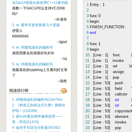
在GacUI里面全面使用C++11新功能
1
Entry :
1
请教一下GACUI可以支持VC2008
2
吗?
3
func
0
--许满哥
4
begin
3. re: 要学车暂停更新几个星期
5
FINISH_FUNCTION :
@昏人
6
end
66666666
7
--lgjsd
8
func
1
4. re: 伴随我成长的编程书
9
begin
感觉我要走的道路好长好长
10
[Line :
1
] func
--lzj
11
[Line :
1
] invoke
5. re: 伴随我成长的编程书
12
[Line :
1
] ref Vec
我最喜欢的cppblog上又看到好文章
13
[Line :
1
] assig
了
14
[Line :
1
] pop
--胡然
15
[Line :
53
] push V
16
[Line :
53
] field V
阅读排行榜
17
[Line :
53
] callcto
1. 伴随我成长的编程书(164764)
18
[Line :
53
]
int
2. 《构造正则表达式引擎》新鲜出
19
[Line :
53
]
int
炉啦！(110168)
20
[Line :
53
] copyst
3. 跟vczh看实例学编译原理——
21
[Line :
53
] element 
零：序言(51479)
22
[Line :
53
] invok
4. 如何手写语法分析器(40342)
23
[Line :
53
] po