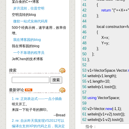
某白食的C++博客
41
{
岁月流转，往昔空明
42
return
"
(
"
++
X
++
空明流转的blog
43
};
44
微软一站式实例代码库
45
local constructor
=
f
500个经典示例，速学速用，效率倍
46
{
增。
47
X
=
x;
我在博客园的blog
48
Y
=
y;
我在博客园的blog
49
};
一个不靠谱的程序员
50
};
JeffChen的技术博客
51
};
52
搜索
53
v1
=
VectorSpace.Vector.
54
writeln(v1.length);
55
v1.length
=
10
;
56
writeln(v1.tostr());
最新评论
57
58
using
VectorSpace;
1. re: 正则表达式——一点小插曲
59
明天开工。
60
v2
=
Vector.
new
(
-
1
,
1
);
来踩一下轮子哥的脚印。
61
writeln((v1
+
v2).tostr());
--Bread
62
writeln((v1
-
v2).tostr());
2. re: 自从昨天我发现VS2012可以
编译出支持XP的代码之后，我决定
指令：