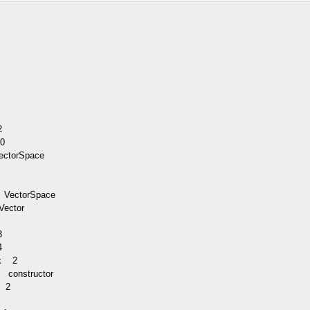
2
0
torSpace
n
ectorSpace
ector
r
3
4
ack
2
constructor
e
2
p