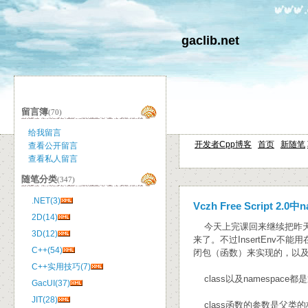
gaclib.net
留言簿
(70)
给我留言
开发者Cpp博客
首页
新随笔
查看公开留言
查看私人留言
随笔分类
(347)
.NET(3)
Vczh Free Script
2D(14)
今天上完课回来继续把昨天晚上
3D(12)
来了。不过InsertEnv不
C++(54)
闭包（函数）来实现的，以
C++实用技巧(7)
class以及namespace都
GacUI(37)
JIT(28)
class函数的参数是父类的