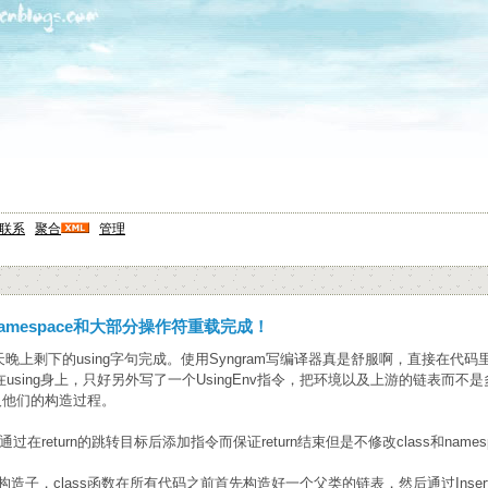
联系
聚合
管理
 2.0中namespace和大部分操作符重载完成！
剩下的using字句完成。使用Syngram写编译器真是舒服啊，直接在代码里面
能用在using身上，只好另外写了一个UsingEnv指令，把环境以及上游的链表而不
及他们的构造过程。
是通过在return的跳转目标后添加指令而保证return结束但是不修改class和nam
构造子，class函数在所有代码之前首先构造好一个父类的链表，然后通过Inser