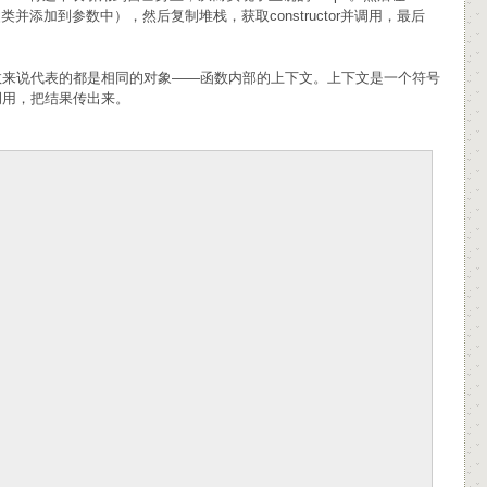
来自动找到父类并添加到参数中），然后复制堆栈，获取constructor并调用，最后
s对于这两个函数来说代表的都是相同的对象——函数内部的上下文。上下文是一个符号
数调用，把结果传出来。