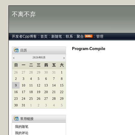
不离不弃
开发者Cpp博客
::
首页
::
新随笔
::
联系
::
聚合
::
管理
Program-Compile
日历
2026年8月
<
>
日
一
二
三
四
五
六
26
27
28
29
30
31
1
2
3
4
5
6
7
8
9
10
11
12
13
14
15
16
17
18
19
20
21
22
23
24
25
26
27
28
29
30
31
1
2
3
4
5
常用链接
我的随笔
我的评论