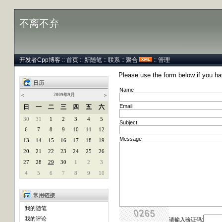
不离不弃
开发者Cpp博客
::
首页
::
新随笔
::
联系
::
聚合
::
管理
Please use the form below if you h
日历
Name
2009年9月
<
>
Email
日
一
二
三
四
五
六
30
31
1
2
3
4
5
Subject
6
7
8
9
10
11
12
Message
13
14
15
16
17
18
19
20
21
22
23
24
25
26
27
28
29
30
1
2
3
4
5
6
7
8
9
10
常用链接
我的随笔
我的评论
请输入验证码: