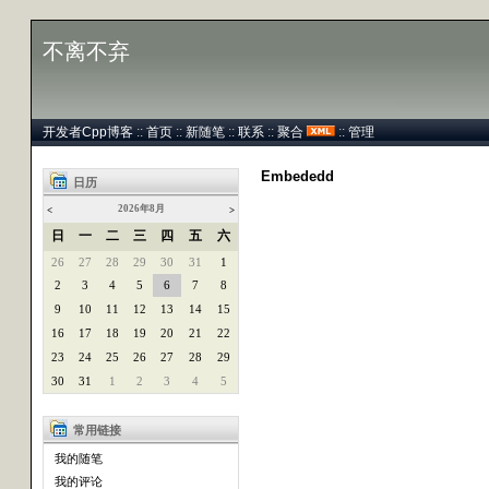
不离不弃
开发者Cpp博客
::
首页
::
新随笔
::
联系
::
聚合
::
管理
Embededd
日历
2026年8月
<
>
日
一
二
三
四
五
六
26
27
28
29
30
31
1
2
3
4
5
6
7
8
9
10
11
12
13
14
15
16
17
18
19
20
21
22
23
24
25
26
27
28
29
30
31
1
2
3
4
5
常用链接
我的随笔
我的评论