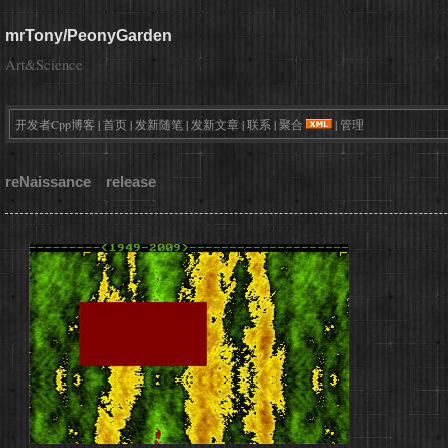
mrTony/PeonyGarden
Art&Science
开发者Cpp博客
|
首页
|
发新随笔
|
发新文章
|
联系
|
聚合
|
管理
reNaissance release