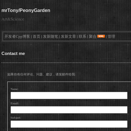
mrTony/PeonyGarden
Art&Science
开发者Cpp博客
|
首页
|
发新随笔
|
发新文章
|
联系
|
聚合
|
管理
Contact me
如果你有任何评论、问题、建议，请发邮件给我:
Name:
Email:
Subject: