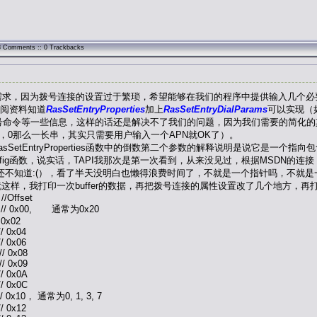
98 Comments :: 0 Trackbacks
求，因为拨号连接的设置过于繁琐，希望能够在我们的程序中提供输入几个必要
阅资料知道
RasSetEntryProperties
加上
RasSetEntryDialParams
可以实现（
拨号命令等一些信息，这样的话还是解决不了我们的问题，因为我们需要的简化
"，0，0，0那么一长串，其实只需要用户输入一个APN就OK了）。
SetEntryProperties函数中的倒数第二个参数的解释说明是说它是一
Config函数，说实话，TAPI我那次是第一次看到，从来没见过，根据MSDN的连接，查
在也还不知道:(），看了半天没明白也懒得浪费时间了，不就是一个指针吗，不就是
吧~就这样，我打印一次buffer的数据，再把拨号连接的属性设置改了几个地方
ffset
// 0x00, 通常为0x20
 0x02
/ 0x04
 0x06
0x08
0x09
 0x0A
 0x0C
x10， 通常为0, 1, 3, 7
 0x12