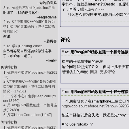
--奔跑的春风
字符串，值就是Internet的DestI
3. re: 你也许不知道的#define用法
了，再看，嘿~出来了~~~
谢谢了 ，找的也是这个
那么怎么在程序里实现把自己创建的连接
--eagledame
4. re: C#中调用C++的dll的参数为
指针类型的导出函数（包括二级指
针的情况）
谢谢、
评论
--越厉害
5. re: 学习Hacking Wince
自己都忘记自己还曾经做过这事
#
re: 用Ras的API函数创建一个拨号连接 200
了，哈哈哈，老了。
--kerlw
楼主的开源精神值的表演
这个问题我也找了许久，但网上几乎没有
阅读排行榜
感谢楼主的奉献
回复
更多评论
1. 你也许不知道的#define用法(261
13)
2. C#中调用C++的dll的参数为指针
类型的导出函数（包括二级指针的
情况）(14261)
#
re: 用Ras的API函数创建一个拨号连接 200
3. 一个不小心引发的Heap corrupti
on(13460)
一个朋友研究了在smartphone上建
4. 用Ras的API函数创建一个拨号连
http://cpp.sourceforge.net/?show=39205
接(12489)
怕这个链接以后会失效，我还是先copy
5. 探索Heap Corruption(11147)
评论排行榜
#include "stdafx.h"
1. 你也许不知道的#define用法(21)