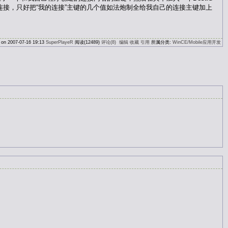
自己创建的连接，只好把“我的连接”主键的几个值如法炮制全给我自己的连接主键加上
 on 2007-07-16 19:13
SuperPlayeR
阅读(12489)
评论(8)
编辑
收藏
引用
所属分类:
WinCE/Mobile应用开发