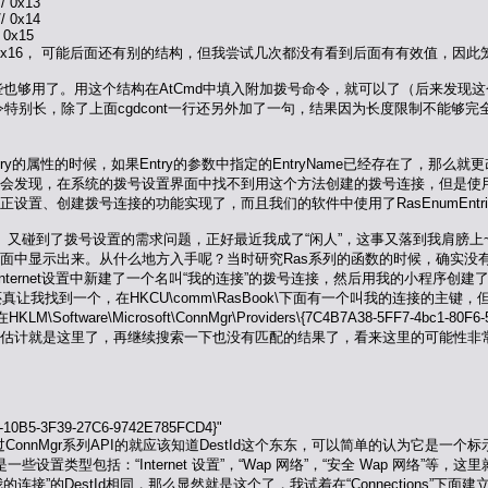
 0x13
0x14
0x15
/ 0x16， 可能后面还有别的结构，但我尝试几次都没有看到后面有有效值，因
够用了。用这个结构在AtCmd中填入附加拨号命令，就可以了（后来发现这
特别长，除了上面cgdcont一行还另外加了一句，结果因为长度限制不能够
置一个Entry的属性的时候，如果Entry的参数中指定的EntryName已经存在了，
发现，在系统的拨号设置界面中找不到用这个方法创建的拨号连接，但是使用Ras
设置、创建拨号连接的功能实现了，而且我们的软件中使用了RasEnumEnt
碰到了拨号设置的需求问题，正好最近我成了“闲人”，这事又落到我肩膀上~
面中显示出来。从什么地方入手呢？当时研究Ras系列的函数的时候，确实没
ernet设置中新建了一个名叫“我的连接”的拨号连接，然后用我的小程序创建
还真让我找到一个，在HKCU\comm\RasBook\下面有一个叫我的连接的主
tware\Microsoft\ConnMgr\Providers\{7C4B7A38-5FF7-4bc1-
估计就是这里了，再继续搜索一下也没有匹配的结果了，看来这里的可能性非常大。
B5-3F39-27C6-9742E785FCD4}"
过ConnMgr系列API的就应该知道DestId这个东东，可以简单的认为它是一个标
都是一些设置类型包括：“Internet 设置”，“Wap 网络”，“安全 Wap 网络”
我的连接”的DestId相同，那么显然就是这个了，我试着在“Connections”