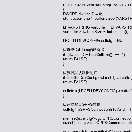
BOOL SetupGprsRasEntry(LPWSTR sz
{
DWORD dwLineID = 0;
std::vector<char> buffer(sizeof(VARST
LPVARSTRING varbuffer =(LPVARSTRIN
varbuffer->dwTotalSize = buffer.size();
LPCELLDEVCONFIG cellcfg = NULL;
{//查找Cell Line的设备ID
if ((dwLineID = FindCellLine()) == -1)
return FALSE;
}
{//获得默认数据配置
if (lineGetDevConfig(dwLineID, varbuff
return FALSE;
cellcfg =(LPCELLDEVCONFIG) &buffer[va
}
{//开始配置GPRS数据
cellcfg->bGPRSConnectionInfoValid = 
memset(&cellcfg->cgciGPRSConnectionI
sizeof(cellcfg->cgciGPRSConnectionInfo
wcscpy(cellcfg->cgciGPRSConnectionI