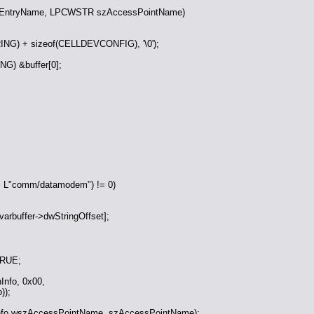
EntryName, LPCWSTR szAccessPointName)
RING) + sizeof(CELLDEVCONFIG), '\0');
G) &buffer[0];
er, L"comm/datamodem") != 0)
rbuffer->dwStringOffset];
TRUE;
nfo, 0x00,
));
nfo.wszAccessPointName, szAccessPointName);