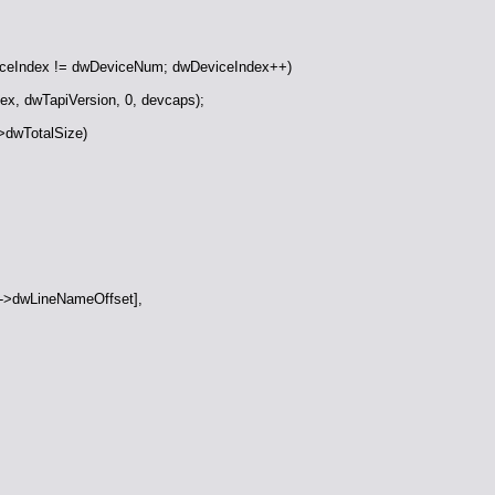
ceIndex != dwDeviceNum; dwDeviceIndex++)
x, dwTapiVersion, 0, devcaps);
>dwTotalSize)
->dwLineNameOffset],