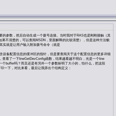
的参数，然后自动生成一个拨号连接。当时我对于RAS也是刚刚接触（其
如果不清楚的，可以查阅MSDN，里面解释的比较清楚），但是这种方法貌
的其实就是让用户输入附加拨号命令（就是
个指向包含设备配置信息的缓冲区的指针，但是要查阅关于这个配置信息的更多详细
看了一下lineGetDevConfig函数，结果越看越不明白，光是一个line
一个buffer吗？而且还是有另外一个参数标明了大小的，怕什么，把这段
，再打印一下，对比来看，最后让我弄出个结构定义：