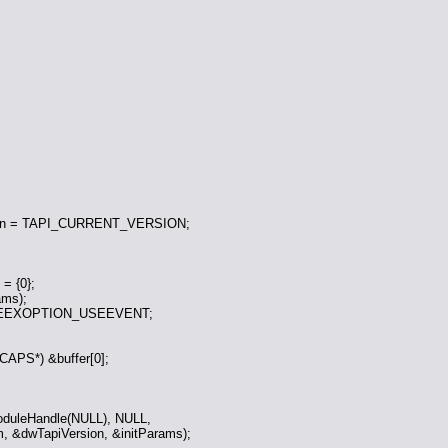
ion = TAPI_CURRENT_VERSION;
= {0};
ams);
LIZEEXOPTION_USEEVENT;
PS*) &buffer[0];
ModuleHandle(NULL), NULL,
 &dwTapiVersion, &initParams);