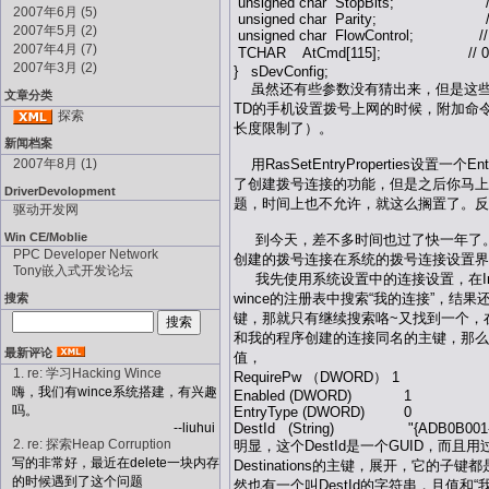
unsigned char StopBits; //
2007年6月 (5)
unsigned char Parity; // 
2007年5月 (2)
unsigned char FlowControl; // 
2007年4月 (7)
TCHAR AtCmd[115]; /
2007年3月 (2)
} sDevConfig;
虽然还有些参数没有猜出来，但是这些也
文章分类
TD的手机设置拨号上网的时候，附加命令
探索
长度限制了）。
新闻档案
2007年8月 (1)
用RasSetEntryProperties设
了创建拨号连接的功能，但是之后你马上会
DriverDevolopment
题，时间上也不允许，就这么搁置了。反正
驱动开发网
Win CE/Moblie
到今天，差不多时间也过了快一年了。又
PPC Developer Network
创建的拨号连接在系统的拨号连接设置界
Tony嵌入式开发论坛
我先使用系统设置中的连接设置，在Int
wince的注册表中搜索“我的连接”，结果
搜索
键，那就只有继续搜索咯~又找到一个，在HKLM\Sof
和我的程序创建的连接同名的主键，那么
最新评论
值，
1. re: 学习Hacking Wince
RequirePw （DWORD） 1
嗨，我们有wince系统搭建，有兴趣
Enabled (DWORD) 1
吗。
EntryType (DWORD) 0
--liuhui
DestId (String) "{ADB0B001-10
2. re: 探索Heap Corruption
明显，这个DestId是一个GUID，而且用
写的非常好，最近在delete一块内存
Destinations的主键，展开，它的子键
的时候遇到了这个问题
然也有一个叫DestId的字符串，且值和“