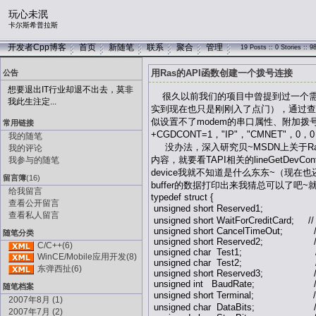
玩心未泯
卡尔斯希普拉斯
开发者Cpp博客
首页
新随笔
联系
聚合
管理
19 Posts :: 0 Stories :: 
用Ras的API函数创建一个拨号连接
公告
想要退出IT行业却退不出去，莫非
很久以前我们的项目中曾提到过一个需
我此生注定...
实到现在也只是刚刚入了点门），通过查
似设置不了modem的串口属性、附加
常用链接
+CGDCONT=1，"IP"，"CMNET
我的随笔
没办法，深入研究贝~MSDN上关于Ras
我的评论
内容，就要看TAPI相关的lineGetDev
我参与的随笔
device我就不知道是什么东东~（现
留言簿
(16)
buffer的数据打印出来我猜总可以了
给我留言
typedef struct { //O
查看公开留言
unsigned short Reserved1; 
查看私人留言
unsigned short WaitForCreditCard; //
unsigned short CancelTimeOut; /
随笔分类
unsigned short Reserved2; //
C/C++(6)
unsigned char Test1; // 
WinCE/Mobile应用开发(8)
unsigned char Test2; // 
东弹西扯(6)
unsigned short Reserved3; //
unsigned int BaudRate; //
随笔档案
unsigned short Terminal; // 0
2007年8月 (1)
unsigned char DataBits; //
2007年7月 (2)