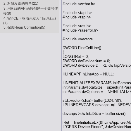
2. 对研发部的思考(21)
#include <wchar.h>
3. 用Ras的API函数创建一个拨号连
#include <tapi.h>
接(8)
#include <tsp.h>
4. WinCE下驱动开发入门记录(三)
(7)
#include <ras.h>
5. 探索Heap Corruption(5)
#include <raserror.h>
#include <vector>
DWORD FindCellLine()
{
LONG lRet = 0;
DWORD dwDeviceNum = 0;
DWORD dwDeviceID = -1, dwTapiVers
HLINEAPP hLineApp = NULL;
LINEINITIALIZEEXPARAMS initParams 
initParams.dwTotalSize = sizeof(initPar
initParams.dwOptions = LINEINITIA
std::vector<char> buffer(1024, '\0');
LPLINEDEVCAPS devcaps =(LINEDEVCA
devcaps->dwTotalSize = buffer.size();
lRet = lineInitializeEx(&hLineApp, Get
L"GPRS Device Finder", &dwDeviceNum,