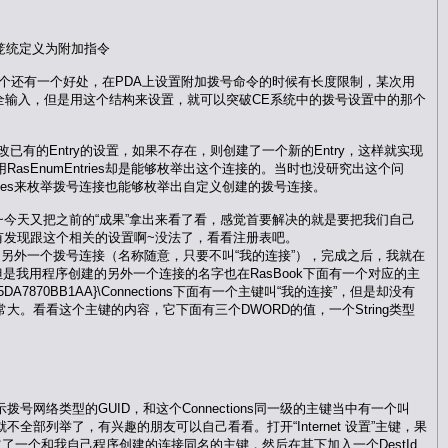
此笼统定义为附加指令
个还有一个好处，在PDA上设置附加拨号命令的时候有长度限制，某次用
完全输入，但是用这个结构来设置，就可以突破CE系统中的拨号设置中的那个
那么就更改已有的Entry的设置，如果不存在，则创建了一个新的Entry，这样就实现
EnumEntries却是能够枚举出这个连接的。当时也没研究出这个问
ries来枚举拨号连接也能够枚举出自定义创建的拨号连接。
今天又把之前的“成果”拿出来看了看，感觉首要解决的就是要把我们自己
有发现跟这个相关的设置啊~没法了，看看注册表吧。
了另外一个拨号连接（名称随意，只要不叫“我的连接”），完成之后，我就在
键，但是我用程序创建的另外一个连接的名字也在RasBook下面有一个对应的主
80F6-5DA7870BB1AA}\Connections下面有一个主键叫“我的连接”，但是却没有
看看这个主键的内容，它下面有三个DWORD的值，一个String类型
示拨号网络类型的GUID，和这个Connections同一级的主键当中有一个叫
等，这里就不全部列举了，有兴趣的朋友可以自己看看。打开“Internet 设置”主键，果
下面建立了一个和我自己程序创建的连接同名的主键，然后在其下加入一个DestId