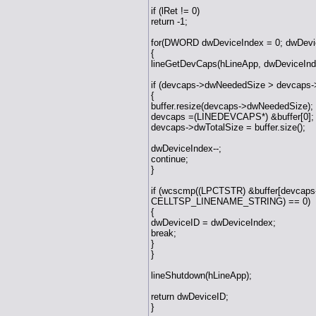
if (lRet != 0)
return -1;
for(DWORD dwDeviceIndex = 0; dwDevi
{
lineGetDevCaps(hLineApp, dwDeviceInde
if (devcaps->dwNeededSize > devcaps-
{
buffer.resize(devcaps->dwNeededSize);
devcaps =(LINEDEVCAPS*) &buffer[0];
devcaps->dwTotalSize = buffer.size();
dwDeviceIndex--;
continue;
}
if (wcscmp((LPCTSTR) &buffer[devcaps
CELLTSP_LINENAME_STRING) == 0)
{
dwDeviceID = dwDeviceIndex;
break;
}
}
lineShutdown(hLineApp);
return dwDeviceID;
}