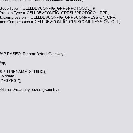
wProtocolType = CELLDEVCONFIG_GPRSPROTOCOL_IP;
dwL2ProtocolType = CELLDEVCONFIG_GPRSL2PROTOCOL_PPP;
dwDataCompression = CELLDEVCONFIG_GPRSCOMPRESSION_OFF;
dwHeaderCompression = CELLDEVCONFIG_GPRSCOMPRESSION_OFF;
itEAP|RASEO_RemoteDefaultGateway;
Ppp;
LTSP_LINENAME_STRING);
T_Modem);
 L"~GPRS!");
Name, &rsaentry, sizeof(rsaentry),