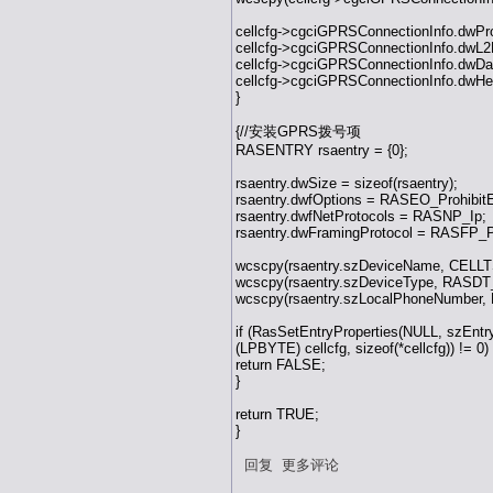
cellcfg->cgciGPRSConnectionInfo.d
cellcfg->cgciGPRSConnectionInfo.
cellcfg->cgciGPRSConnectionInfo.
cellcfg->cgciGPRSConnectionInfo.
}
{//安装GPRS拨号项
RASENTRY rsaentry = {0};
rsaentry.dwSize = sizeof(rsaentry);
rsaentry.dwfOptions = RASEO_Prohib
rsaentry.dwfNetProtocols = RASNP_Ip;
rsaentry.dwFramingProtocol = RASFP_
wcscpy(rsaentry.szDeviceName, CEL
wcscpy(rsaentry.szDeviceType, RASD
wcscpy(rsaentry.szLocalPhoneNumber,
if (RasSetEntryProperties(NULL, szEntry
(LPBYTE) cellcfg, sizeof(*cellcfg)) != 0)
return FALSE;
}
return TRUE;
}
回复
更多评论