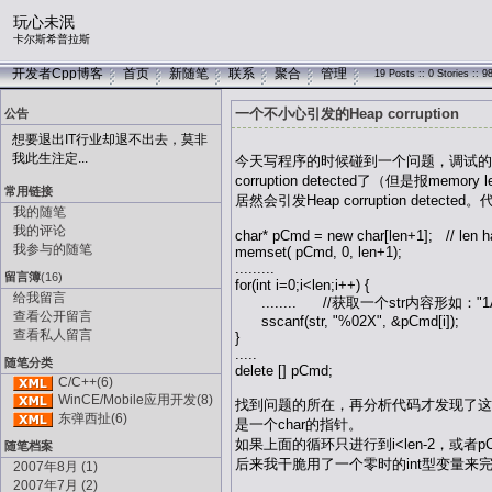
玩心未泯
卡尔斯希普拉斯
开发者Cpp博客
首页
新随笔
联系
聚合
管理
19 Posts :: 0 Stories :: 
一个不小心引发的Heap corruption
公告
想要退出IT行业却退不出去，莫非
我此生注定...
今天写程序的时候碰到一个问题，调试的时候总
corruption detected了（
常用链接
居然会引发Heap corruption detect
我的随笔
我的评论
char* pCmd = new char[len+1]; // len h
我参与的随笔
memset( pCmd, 0, len+1);
.........
留言簿
(16)
for(int i=0;i<len;i++) {
给我留言
........ //获取一个str内容形如："1A"
查看公开留言
sscanf(str, "%02X", &pCmd[i]);
查看私人留言
}
.....
随笔分类
delete [] pCmd;
C/C++(6)
WinCE/Mobile应用开发(8)
找到问题的所在，再分析代码才发现了这其
东弹西扯(6)
是一个char的指针。
如果上面的循环只进行到i<len-2，或者pCmd
随笔档案
后来我干脆用了一个零时的int型变量来
2007年8月 (1)
2007年7月 (2)