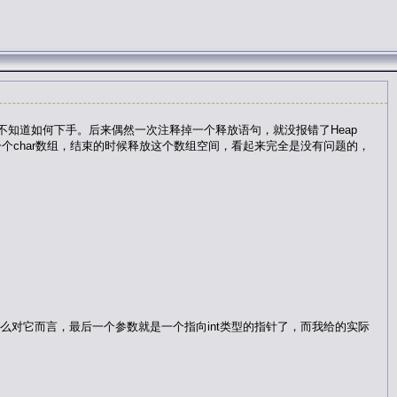
所以实在不知道如何下手。后来偶然一次注释掉一个释放语句，就没报错了Heap
时候分配了一个char数组，结束的时候释放这个数组空间，看起来完全是没有问题的，
那么对它而言，最后一个参数就是一个指向int类型的指针了，而我给的实际