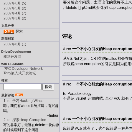
要分析这个问题，太理论化的我将不上来，应
2007年6月 (5)
用delete [] pCmd就会引发heap c
2007年5月 (2)
2007年4月 (7)
2007年3月 (2)
文章分类
探索
评论
新闻档案
2007年8月 (1)
#
re: 一个不小心引发的Heap corruption 2
DriverDevolopment
驱动开发网
从VS.Net之后，CRT带的mallo
所以说heap corruption的引发是因
Win CE/Moblie
PPC Developer Network
Tony嵌入式开发论坛
搜索
#
re: 一个不小心引发的Heap corruption 2
to Paradoxiology:
最新评论
不是从 vs.net 开始的吧. 至少 vc6 就有
1. re: 学习Hacking Wince
嗨，我们有wince系统搭建，有兴趣
吗。
--liuhui
#
re: 一个不小心引发的Heap corruptio
2. re: 探索Heap Corruption
写的非常好，最近在delete一块内存
应该是VC6 就有了，这个应该是一种
的时候遇到了这个问题