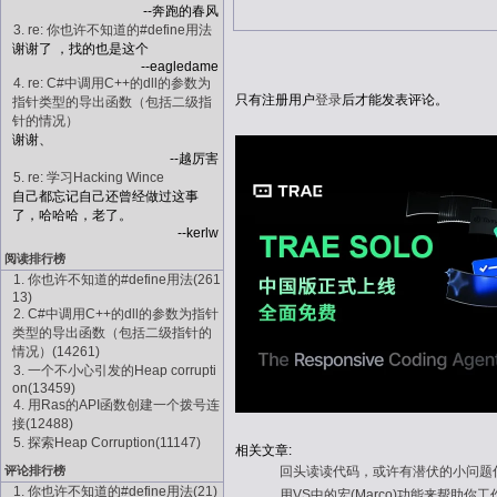
--奔跑的春风
3. re: 你也许不知道的#define用法
谢谢了 ，找的也是这个
--eagledame
4. re: C#中调用C++的dll的参数为
只有注册用户
登录
后才能发表评论。
指针类型的导出函数（包括二级指
针的情况）
谢谢、
--越厉害
5. re: 学习Hacking Wince
自己都忘记自己还曾经做过这事
了，哈哈哈，老了。
--kerlw
阅读排行榜
1. 你也许不知道的#define用法(261
13)
2. C#中调用C++的dll的参数为指针
类型的导出函数（包括二级指针的
情况）(14261)
3. 一个不小心引发的Heap corrupti
on(13459)
4. 用Ras的API函数创建一个拨号连
接(12488)
5. 探索Heap Corruption(11147)
相关文章:
回头读读代码，或许有潜伏的小问题
评论排行榜
1. 你也许不知道的#define用法(21)
用VS中的宏(Marco)功能来帮助你工