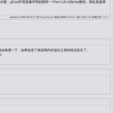
配，pCmd不再是像声明的那样一个len+1大小的char数组，因此直接调
posted on 2007-04-10 17:39
SuperPlayeR
阅读(13459)
评论(3)
编辑
收藏
引用
所属分类:
C/C++
的时候都会检测一下，如果改变了就说明内存溢出之类的情况发生了。
论