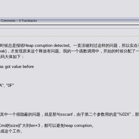
98 Comments :: 0 Trackbacks
是报错Heap corruption detected。一直没碰到过这样的问题，
但是报memory leak)，才发现原来这个释放有问题。我的一个函数调用中，开始的
ed。代码大体如下：
as got value before
, "0F"
中一个很隐蔽的问题，就是那句sscanf，由于第二个参数用的是"%02X"，
的size扩大到len+3，都可以避免heap corruption。
完成这个工作。