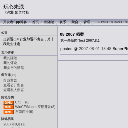
玩心未泯
卡尔斯希普拉斯
开发者Cpp博客
首页
新随笔
联系
聚合
管理
19 Posts :: 0 Stories :: 
公告
08 2007 档案
想要退出IT行业却退不出去，莫非
第一条新闻 Test 2007.8.1
我此生注定...
posted @
2007-08-01 15:48
SuperPl
常用链接
我的随笔
我的评论
我参与的随笔
留言簿
(16)
给我留言
查看公开留言
查看私人留言
随笔分类
C/C++(6)
WinCE/Mobile应用开发(8)
东弹西扯(6)
随笔档案
2007年8月 (1)