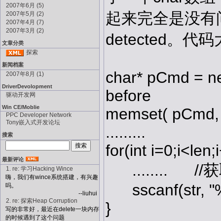
2007年6月 (5)
起来完全是没有问题
2007年5月 (2)
2007年4月 (7)
2007年3月 (2)
detected。
文章分类
探索
新闻档案
char* pCmd = ne
2007年8月 (1)
DriverDevolopment
before
驱动开发网
Win CE/Moblie
memset( pCmd, 
PPC Developer Network
Tony嵌入式开发论坛
.........
搜索
for(int i=0;i<len;
最新评论
........ //
1. re: 学习Hacking Wince
嗨，我们有wince系统搭建，有兴趣
sscanf(str, "%
吗。
--liuhui
2. re: 探索Heap Corruption
}
写的非常好，最近在delete一块内存
的时候遇到了这个问题