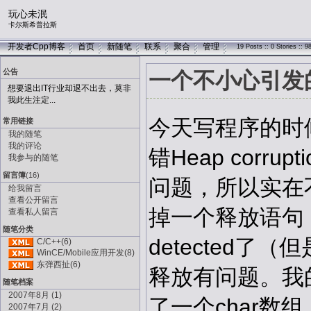
玩心未泯
卡尔斯希普拉斯
开发者Cpp博客
首页
新随笔
联系
聚合
管理
19 Posts :: 0 Stories :: 
公告
一个不小心引发的He
想要退出IT行业却退不出去，莫非
我此生注定...
今天写程序的时
常用链接
我的随笔
我的评论
错Heap corru
我参与的随笔
留言簿
(16)
问题，所以实在
给我留言
查看公开留言
掉一个释放语句，就没
查看私人留言
随笔分类
detected了（
C/C++(6)
WinCE/Mobile应用开发(8)
东弹西扯(6)
释放有问题。我
随笔档案
2007年8月 (1)
了一个char
2007年7月 (2)