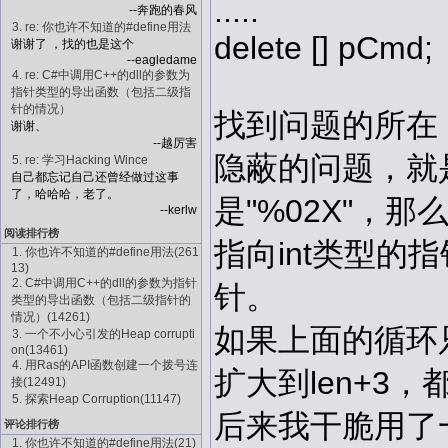
.....
--奔跑的春风
3. re: 你也许不知道的#define用法
delete [] pCmd;
谢谢了 ，找的也是这个
--eagledame
4. re: C#中调用C++的dll的参数为
指针类型的导出函数（包括二级指
针的情况）
找到问题的所在
谢谢、
--越厉害
隐蔽的问题，就是
5. re: 学习Hacking Wince
自己都忘记自己还曾经做过这事
了，哈哈哈，老了。
是"%02X"，
--kerlw
阅读排行榜
指向int类型的
1. 你也许不知道的#define用法(261
13)
2. C#中调用C++的dll的参数为指针
针。
类型的导出函数（包括二级指针的
情况）(14261)
如果上面的循环只进
3. 一个不小心引发的Heap corrupti
on(13461)
4. 用Ras的API函数创建一个拨号连
扩大到len+3，都可
接(12491)
5. 探索Heap Corruption(11147)
后来我干脆用了
评论排行榜
1. 你也许不知道的#define用法(21)