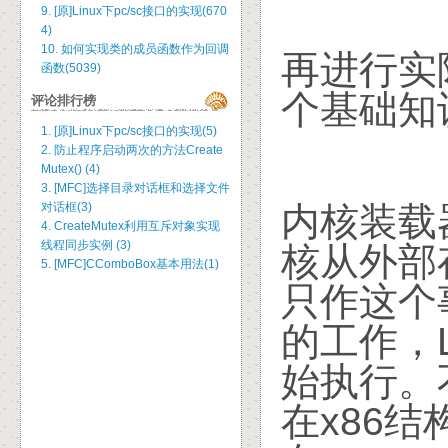
9. [原]Linux下pc/sc接口的实现(670
4)
10. 如何实现类的成员函数作为回调
再进行实
函数(5039)
个基础知
评论排行榜
1. [原]Linux下pc/sc接口的实现(5)
2. 防止程序启动两次的方法Create
Mutex() (4)
3. [MFC]选择目录对话框和选择文件
对话框(3)
内核装载器
4. CreateMutex利用互斥对象实现
线程同步实例 (3)
核从外部
5. [MFC]CComboBox基本用法(1)
只作这个
的工作，L
始执行。不
在x86结