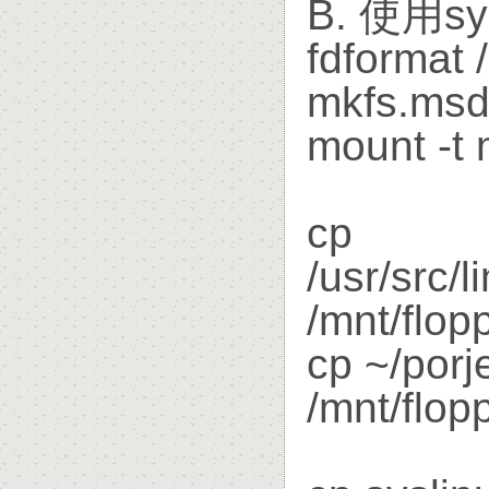
B. 使用sys
fdformat 
mkfs.msd
mount -t 
cp
/usr/src/
/mnt/flop
cp ~/porj
/mnt/flop