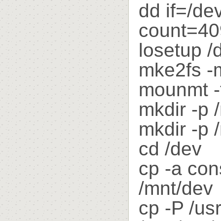
dd if=/de
count=40
losetup /
mke2fs -
mounmt -t
mkdir -p 
mkdir -p 
cd /dev
cp -a con
/mnt/dev
cp -P /usr