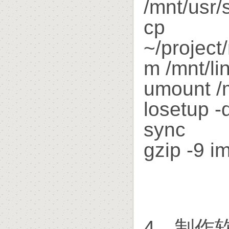
/mnt/usr/
cp
~/project
m /mnt/li
umount /
losetup -
sync
gzip -9 i
4、制作