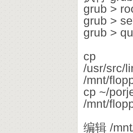
grub > ro
grub > se
grub > qu
cp
/usr/src/
/mnt/flop
cp ~/porj
/mnt/flop
编辑 /mnt/