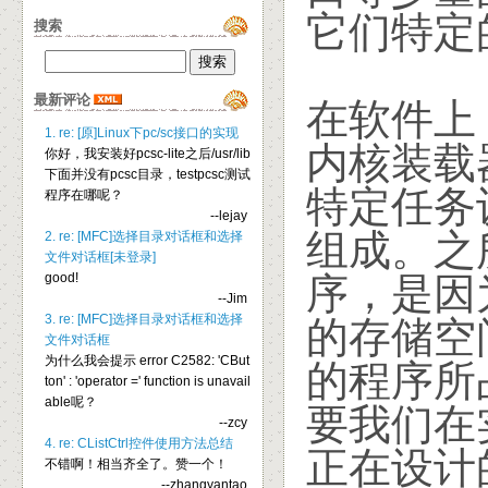
它们特定
搜索
最新评论
在软件上
1. re: [原]Linux下pc/sc接口的实现
内核装载
你好，我安装好pcsc-lite之后/usr/lib
下面并没有pcsc目录，testpcsc测试
特定任务
程序在哪呢？
--lejay
组成。之
2. re: [MFC]选择目录对话框和选择
文件对话框[未登录]
good!
序，是因
--Jim
3. re: [MFC]选择目录对话框和选择
的存储空
文件对话框
为什么我会提示 error C2582: 'CBut
的程序所
ton' : 'operator =' function is unavail
able呢？
要我们在
--zcy
4. re: CListCtrl控件使用方法总结
正在设计
不错啊！相当齐全了。赞一个！
--zhangyantao