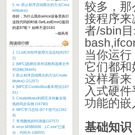
较多，那
5. re: 防止程序启动两次的方法Crea
teMutex()
接程序来
你好，为什么我在wince设备里执行
这段代码的时候 GetLastError()返回
者/sbi
的是87呢？ 始终不是0183
--雄风哥
bash,if
阅读排行榜
当你运行 l
1. CListCtrl控件使用方法总结(9257
2)
它们都和
2. [MFC]选择目录对话框和选择文件
对话框(36445)
这样看来
3. 防止程序启动两次的方法Create
Mutex() (21257)
入式硬件
4. [MFC]CComboBox基本用法(187
61)
5. CreateMutex利用互斥对象实现
功能的嵌入
线程同步实例 (16790)
6. MFC学习总结 (67个技巧)(1262
9)
7. 常用颜色的RGB值(10757)
基础知识
8. error MSB6006 : ,LC.exe”已退
出，代码为-1(8055)