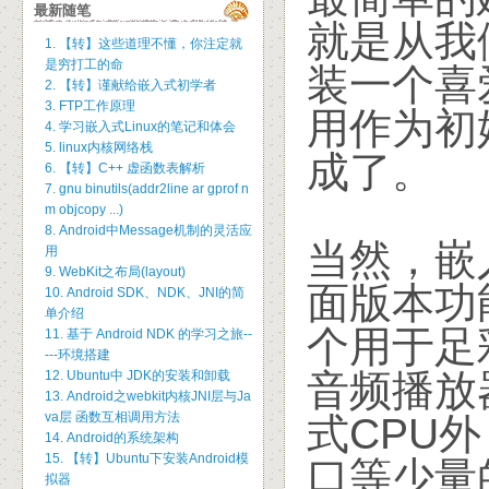
最新随笔
就是从我
1. 【转】这些道理不懂，你注定就
是穷打工的命
装一个喜
2. 【转】谨献给嵌入式初学者
3. FTP工作原理
用作为初
4. 学习嵌入式Linux的笔记和体会
5. linux内核网络栈
成了。
6. 【转】C++ 虚函数表解析
7. gnu binutils(addr2line ar gprof n
m objcopy ...)
8. Android中Message机制的灵活应
当然，嵌入
用
9. WebKit之布局(layout)
面版本功
10. Android SDK、NDK、JNI的简
单介绍
个用于足
11. 基于 Android NDK 的学习之旅--
---环境搭建
音频播放
12. Ubuntu中 JDK的安装和卸载
13. Android之webkit内核JNI层与Ja
va层 函数互相调用方法
式CPU
14. Android的系统架构
15. 【转】Ubuntu下安装Android模
口等少量
拟器