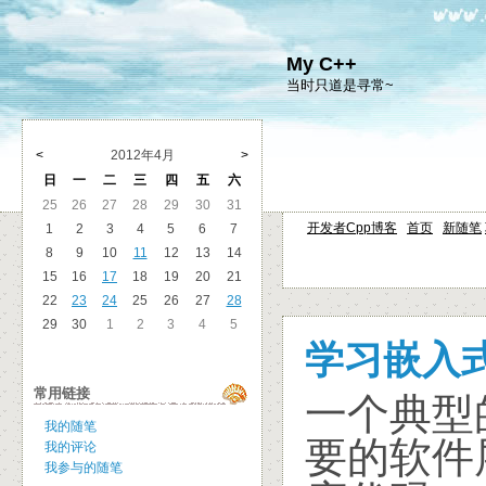
My C++
当时只道是寻常~
<
2012年4月
>
日
一
二
三
四
五
六
25
26
27
28
29
30
31
开发者Cpp博客
首页
新随笔
1
2
3
4
5
6
7
8
9
10
11
12
13
14
15
16
17
18
19
20
21
22
23
24
25
26
27
28
29
30
1
2
3
4
5
学习嵌入式
常用链接
一个典型的
我的随笔
要的软件层
我的评论
我参与的随笔