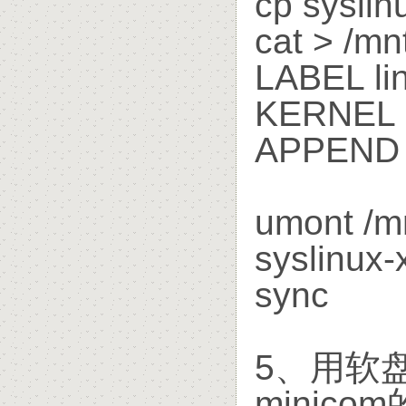
cp syslin
cat > /mn
LABEL li
KERNEL 
APPEND i
umont /mn
syslinux-
sync
5、用软
minic