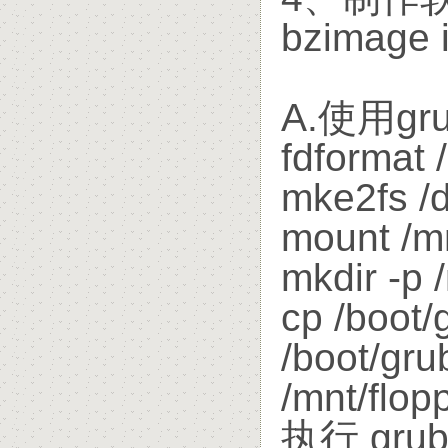
bzimage
A.使用gr
fdformat 
mke2fs /
mount /mn
mkdir -p 
cp /boot/
/boot/gru
/mnt/flop
执行 gr