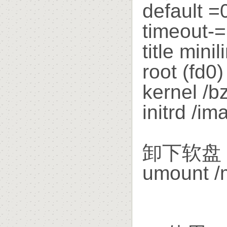
default =
timeout-
title minil
root (fd0)
kernel /
initrd /i
卸下软盘
umount /