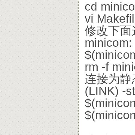
cd minic
vi Makefi
修改下面
minicom
$(minic
rm -f m
连接为静
(LINK) -
$(minic
$(minico