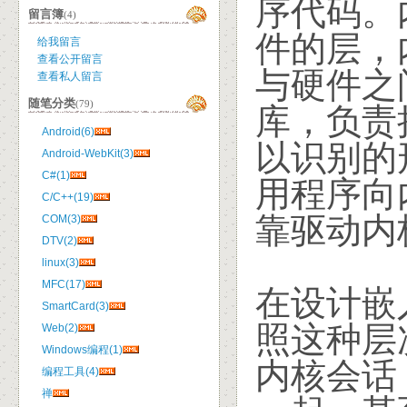
序代码。
留言簿
(4)
件的层，
给我留言
查看公开留言
与硬件之
查看私人留言
随笔分类
(79)
库，负责把
Android(6)
以识别的
Android-WebKit(3)
C#(1)
用程序向
C/C++(19)
靠驱动内
COM(3)
DTV(2)
linux(3)
MFC(17)
在设计嵌
SmartCard(3)
照这种层
Web(2)
Windows编程(1)
内核会话
编程工具(4)
禅