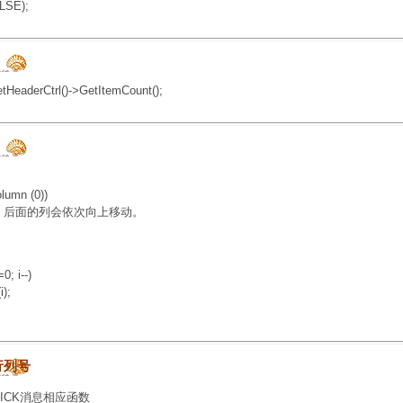
LSE);
HeaderCtrl()->GetItemCount();
umn (0))
后面的列会依次向上移动。
; i--)
);
的行列号
CLICK消息相应函数