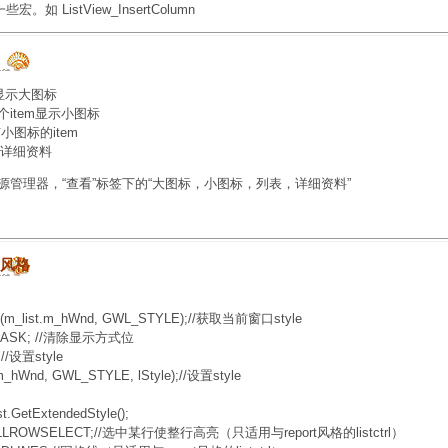
些宏。如 ListView_InsertColumn
m显示大图标
每个item显示小图标
小图标的item
em详细资料
源管理器，“查看”标签下的“大图标，小图标，列表，详细资料”
扩展风格
(m_list.m_hWnd, GWL_STYLE);//获取当前窗口style
EMASK; //清除显示方式位
//设置style
hWnd, GWL_STYLE, lStyle);//设置style
GetExtendedStyle();
ULLROWSELECT;//选中某行使整行高亮（只适用与report风格的listctrl）