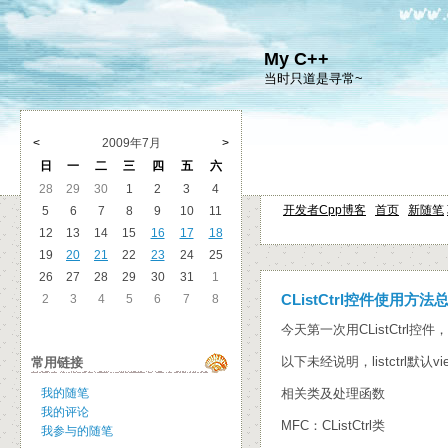
My C++
当时只道是寻常~
<
2009年7月
>
日
一
二
三
四
五
六
28
29
30
1
2
3
4
开发者Cpp博客
首页
新随笔
5
6
7
8
9
10
11
12
13
14
15
16
17
18
19
20
21
22
23
24
25
26
27
28
29
30
31
1
2
3
4
5
6
7
8
CListCtrl控件使用方法
今天第一次用CListCtr
以下未经说明，listctrl默认vie
常用链接
我的随笔
相关类及处理函数
我的评论
MFC：CListCtrl类
我参与的随笔