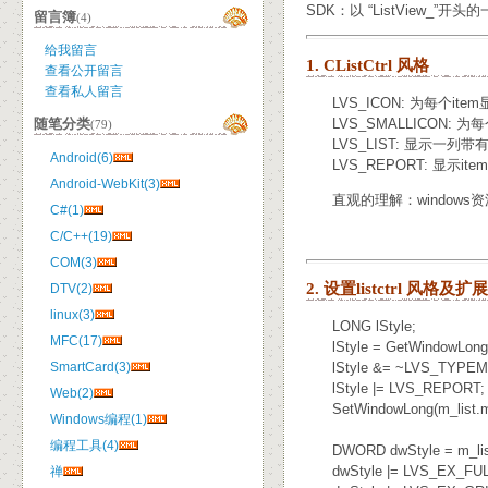
SDK：以 “ListView_”开头的一
留言簿
(4)
给我留言
1. CListCtrl 风格
查看公开留言
查看私人留言
LVS_ICON: 为每个ite
LVS_SMALLICON: 为
随笔分类
(79)
LVS_LIST: 显示一列带有
Android(6)
LVS_REPORT: 显示it
Android-WebKit(3)
直观的理解：windows资
C#(1)
C/C++(19)
COM(3)
2. 设置listctrl 风格及
DTV(2)
linux(3)
LONG lStyle;
MFC(17)
lStyle = GetWindowLong
SmartCard(3)
lStyle &= ~LVS_TYP
lStyle |= LVS_REPORT; 
Web(2)
SetWindowLong(m_list.m_
Windows编程(1)
编程工具(4)
DWORD dwStyle = m_list.
dwStyle |= LVS_EX_F
禅