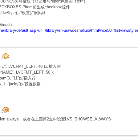
IDLINES;//网格线（只适用与report风格的listctrl）
ECKBOXES;//item前生成checkbox控件
e(dwStyle); //设置扩展风格
阅msdn
m/library/default.asp?url=/library/en-us/wceshellui5/html/wce50lrflistviewstyle
"ID", LVCFMT_LEFT, 40 );//插入列
"NAME", LVCFMT_LEFT, 50 );
tem(0, “11”);//插入行
 1, “jacky”);//设置数据
ection always，或者在上面第2点中设置LVS_SHOWSELALWAYS