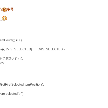
选中行的序号
emCount(); i++)
(i, LVIS_SELECTED) == LVIS_SELECTED )
第%d行"), i);
);
FirstSelectedItemPosition();
selected!\n");