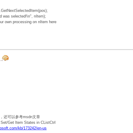
NextSelectedItem(pos);
elected!\n", nItem);
wn processing on nItem here
，还可以参考msdn文章
/Get Item States in CListCtrl
crosoft.com/kb/173242/en-us