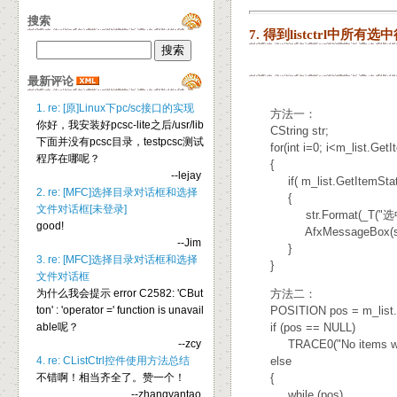
搜索
7. 得到listctrl中所有
最新评论
1. re: [原]Linux下pc/sc接口的实现
方法一：
你好，我安装好pcsc-lite之后/usr/lib
CString str;
下面并没有pcsc目录，testpcsc测试
for(int i=0; i<m_list.GetIt
程序在哪呢？
{
--lejay
if( m_list.GetItemState
2. re: [MFC]选择目录对话框和选择
{
文件对话框[未登录]
str.Format(_T("选中了
good!
AfxMessageBox(str
--Jim
}
3. re: [MFC]选择目录对话框和选择
}
文件对话框
为什么我会提示 error C2582: 'CBut
方法二：
ton' : 'operator =' function is unavail
POSITION pos = m_list.Get
able呢？
if (pos == NULL)
--zcy
TRACE0("No items were 
4. re: CListCtrl控件使用方法总结
else
不错啊！相当齐全了。赞一个！
{
--zhangyantao
while (pos)