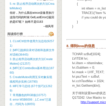
5. re: 防止程序启动两次的方法Crea
{
teMutex()
int nItem = m_list.Get
你好，为什么我在wince设备里执行
TRACE1("Item %d was s
这段代码的时候 GetLastError()返回
// you could do your o
的是87呢？ 始终不是0183
}
--雄风哥
}
阅读排行榜
1. CListCtrl控件使用方法总结(9257
8. 得到item的信息
1)
2. [MFC]选择目录对话框和选择文件
TCHAR szBuf[1024];
对话框(36445)
LVITEM lvi;
3. 防止程序启动两次的方法Create
lvi.iItem = nItemIndex;
Mutex() (21257)
lvi.iSubItem = 0;
4. [MFC]CComboBox基本用法(187
lvi.mask = LVIF_TEXT;
60)
lvi.pszText = szBuf;
5. CreateMutex利用互斥对象实现
lvi.cchTextMax = 1024;
线程同步实例 (16790)
m_list.GetItem(&lvi);
6. MFC学习总结 (67个技巧)(1262
9)
关于得到设置item的状态
7. 常用颜色的RGB值(10757)
Q173242: Use Masks to Set
8. error MSB6006 : ,LC.exe”已退
http://support.mi
出，代码为-1(8055)