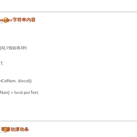
的header字符串内容
[4];//假如有4列
T;
ColNum, &lvcol))
 = lvcol.pszText;
项可见，即滚动滚动条