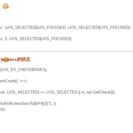
dex, LVIS_SELECTED|LVIS_FOCUSED, LVIS_SELECTED|LVIS_FOCUSED);
dex, 0, LVIS_SELECTED|LVIS_FOCUSED);
checkbox的状态
le(LVS_EX_CHECKBOXES);
emCount(); i++)
i, LVIS_SELECTED) == LVIS_SELECTED || m_list.GetCheck(i))
行的checkbox为选中状态"), i);
);