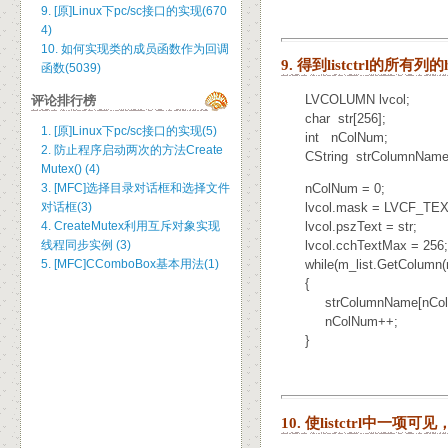
9. [原]Linux下pc/sc接口的实现(670
4)
10. 如何实现类的成员函数作为回调
9. 得到listctrl的所有列
函数(5039)
LVCOLUMN lvcol;
评论排行榜
char str[256];
1. [原]Linux下pc/sc接口的实现(5)
int nColNum;
2. 防止程序启动两次的方法Create
CString strColumnName
Mutex() (4)
3. [MFC]选择目录对话框和选择文件
nColNum = 0;
对话框(3)
lvcol.mask = LVCF_TEX
4. CreateMutex利用互斥对象实现
lvcol.pszText = str;
线程同步实例 (3)
lvcol.cchTextMax = 256;
5. [MFC]CComboBox基本用法(1)
while(m_list.GetColumn(n
{
strColumnName[nColNum]
nColNum++;
}
10. 使listctrl中一