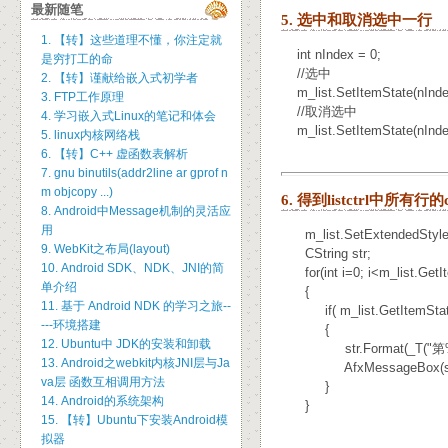
最新随笔
5. 选中和取消选中一行
1. 【转】这些道理不懂，你注定就
int nIndex = 0;
是穷打工的命
//选中
2. 【转】谨献给嵌入式初学者
m_list.SetItemState(nIn
3. FTP工作原理
//取消选中
4. 学习嵌入式Linux的笔记和体会
m_list.SetItemState(nIn
5. linux内核网络栈
6. 【转】C++ 虚函数表解析
7. gnu binutils(addr2line ar gprof n
m objcopy ...)
6. 得到listctrl中所有行的
8. Android中Message机制的灵活应
用
m_list.SetExtendedSty
9. WebKit之布局(layout)
CString str;
10. Android SDK、NDK、JNI的简
for(int i=0; i<m_list.GetIt
单介绍
{
11. 基于 Android NDK 的学习之旅--
if( m_list.GetItemState(
---环境搭建
{
12. Ubuntu中 JDK的安装和卸载
str.Format(_T("第%d
13. Android之webkit内核JNI层与Ja
AfxMessageBox(str
va层 函数互相调用方法
}
14. Android的系统架构
}
15. 【转】Ubuntu下安装Android模
拟器