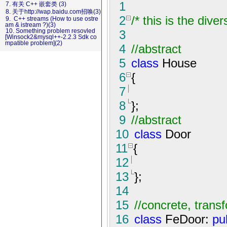
1
7. 有关 C++ 嵌套类 (3)
8. 关于http://wap.baidu.com招唤(3)
2
/*
this is the diver
9. C++ streams (How to use ostre
am & istream ?)(3)
10. Something problem resovled
3
[Winsock2&mysql++-2.2.3 Sdk co
mpatible problem](2)
4
//
abstract
5
class
House
6
{
7
8
}
;
9
//
abstract
10
class
Door
11
{
12
13
}
;
14
15
//
concrete, trans
16
class
FeDoor:
pu