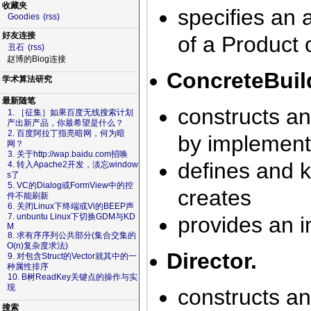
收藏夹
specifies an a
Goodies
(rss)
好友连接
of a Product 
丑石
(rss)
赵博的Blog连接
ConcreteBuil
学术算法研究
最新随笔
constructs an
1. ［征集］如果百度无线搜索计划
产出新产品，你最希望是什么？
2. 百度阿拉丁指亮暗网，何为暗
by implementi
网？
3. 关于http://wap.baidu.com招唤
defines and k
4. 转入Apache2开发，淡忘window
s了
5. VC的Dialog或FormView中的控
creates
件不能刷新
6. 关闭Linux下终端或Vi的BEEP声
7. unbuntu Linux下切换GDM与KD
provides an i
M
8. 求有序序列公共部分(集合交集的
O(n)复杂度求法)
Director.
9. 对包含Struct的Vector就其中的一
种属性排序
10. B树ReadKey关键点的操作与实
现
constructs an
搜索