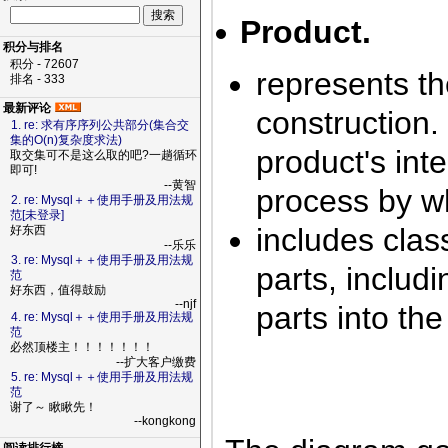
Product.
积分与排名
积分 - 72607
represents t
排名 - 333
最新评论
construction.
1. re: 求有序序列公共部分(集合交
集的O(n)复杂度求法)
product's int
取交集可不是这么取的吧?一趟循环
即可!
--黄智
process by w
2. re: Mysql＋＋使用手册及用法规
范[未登录]
includes clas
好东西
--乐乐
3. re: Mysql＋＋使用手册及用法规
parts, includ
范
好东西，值得鼓励
--njf
parts into the
4. re: Mysql＋＋使用手册及用法规
范
必然顶楼主！！！！！！！
--扩大客户缴费
5. re: Mysql＋＋使用手册及用法规
范
谢了～ 瞅瞅先！
--kongkong