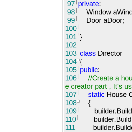
97
private
:
98
Window aWind
99
Door aDoor;
100
101
}
102
103
class
Director
104
{
105
public
:
106
//
Create a hou
e creator part , It's u
107
static
House Co
108
{
109
builder.Builde
110
builder.Builde
111
builder.Builde