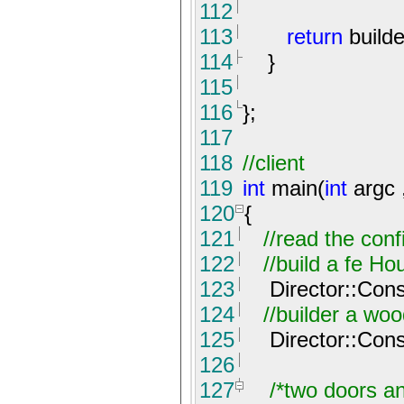
112
113
return
builde
114
}
115
116
}
;
117
118
//
client
119
int
main(
int
argc 
120
{
121
//
read the confi
122
//
build a fe H
123
Director::Const
124
//
builder a wo
125
Director::Const
126
127
/*
two doors an