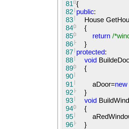
81
{
82
public
:
83
House GetHou
84
{
85
return
/*
win
86
}
87
protected
:
88
void
BuildeDoo
89
{
90
91
aDoor
=
new
92
}
93
void
BuildWind
94
{
95
aRedWindo
96
}