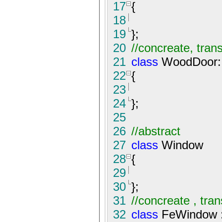
17
{
18
19
}
;
20
//
concreate, tran
21
class
WoodDoor
22
{
23
24
}
;
25
26
//
abstract
27
class
Window
28
{
29
30
}
;
31
//
concreate , tra
32
class
FeWindow 