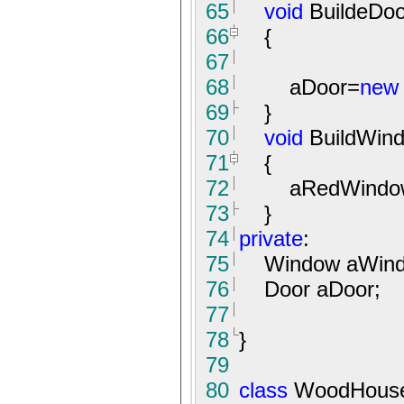
65
void
BuildeDoo
66
{
67
68
aDoor
=
new
69
}
70
void
BuildWind
71
{
72
aRedWindo
73
}
74
private
:
75
Window aWind
76
Door aDoor;
77
78
}
79
80
class
WoodHouseB