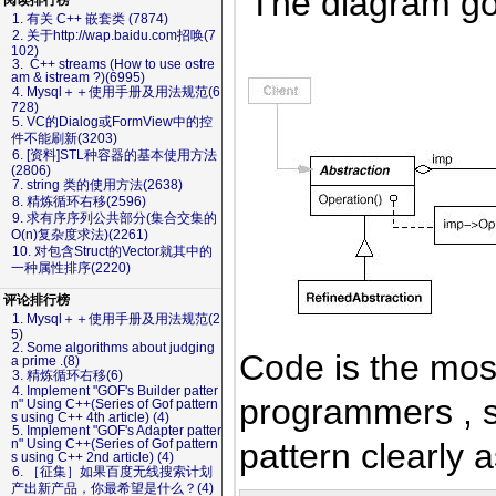
The diagram go
阅读排行榜
1. 有关 C++ 嵌套类 (7874)
2. 关于http://wap.baidu.com招唤(7
102)
3. C++ streams (How to use ostre
am & istream ?)(6995)
4. Mysql＋＋使用手册及用法规范(6
728)
5. VC的Dialog或FormView中的控
件不能刷新(3203)
6. [资料]STL种容器的基本使用方法
(2806)
7. string 类的使用方法(2638)
8. 精炼循环右移(2596)
9. 求有序序列公共部分(集合交集的
O(n)复杂度求法)(2261)
10. 对包含Struct的Vector就其中的
一种属性排序(2220)
评论排行榜
1. Mysql＋＋使用手册及用法规范(2
5)
2. Some algorithms about judging
Code is the most
a prime .(8)
3. 精炼循环右移(6)
4. Implement "GOF's Builder patter
programmers , so
n" Using C++(Series of Gof pattern
s using C++ 4th article) (4)
5. Implement "GOF's Adapter patter
pattern clearly a
n" Using C++(Series of Gof pattern
s using C++ 2nd article) (4)
6. ［征集］如果百度无线搜索计划
产出新产品，你最希望是什么？(4)