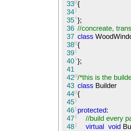
33
{
34
35
}
;
36
//
concreate, tran
37
class
WoodWindo
38
{
39
40
}
;
41
42
/*
this is the build
43
class
Builder
44
{
45
46
protected
:
47
//
build every p
48
virtual
void
Bui