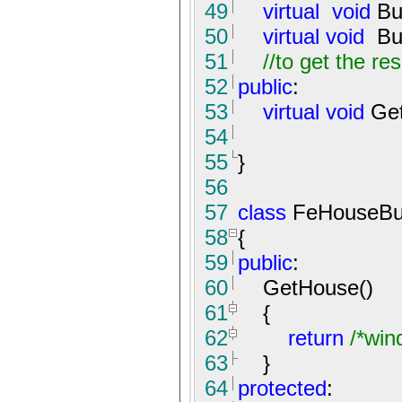
49
virtual
void
Bu
50
virtual
void
Bui
51
//
to get the res
52
public
:
53
virtual
void
Get
54
55
}
56
57
class
FeHouseBui
58
{
59
public
:
60
GetHouse()
61
{
62
return
/*
win
63
}
64
protected
: