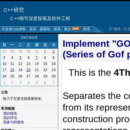
C++研究
Ｃ++细节深度探索及软件工程
开发者Cpp博客
::
首页
::
新随笔
::
联系
::
聚合
::
管理
::
37 随笔 :: 0 文章
2007年6月
<
>
Implement "GOF
日
一
二
三
四
五
六
(Series of Gof 
27
28
29
30
31
1
2
3
4
6
8
9
5
7
10
11
12
13
14
15
16
This is the
4T
17
19
21
22
23
18
20
24
25
26
27
28
29
30
1
2
3
4
5
6
7
公告
Separates the c
致力于百度无线搜索研发。
from its represe
常用链接
我的随笔
construction pro
我的评论
我参与的随笔