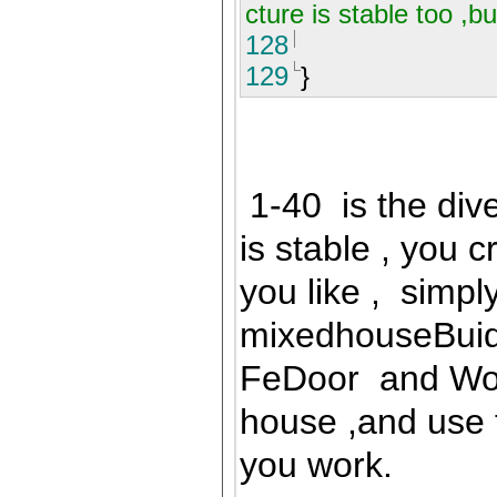
cture is stable too ,bu
128
129
}
1-40 is the dive
is stable , you 
you like , simpl
mixedhouseBuidle
FeDoor and Woo
house ,and use 
you work.