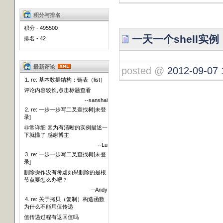
积分与排名
积分 - 495500
一天一个shell实
排名 - 42
最新评论
posted @
2012-09-07 
1. re: 基本数据结构：链表（list）
评论内容较长,点击标题查看
--sanshai
2. re: 一步一步写二叉查找树[未登
录]
非常详细 因为有清晰的实例描述一
下就懂了 感谢博主
--Lu
3. re: 一步一步写二叉查找树[未登
录]
删除操作没有考虑如果删除的是根
节点要怎么办吧？
--Andy
4. re: 关于拷贝（复制）构造函数
为什么不能用值传递
值传递过程有返回值吗