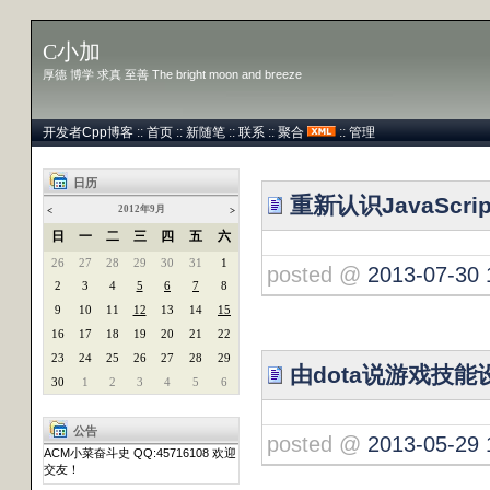
C小加
厚德 博学 求真 至善 The bright moon and breeze
开发者Cpp博客
::
首页
::
新随笔
::
联系
::
聚合
::
管理
日历
重新认识JavaScrip
2012年9月
<
>
日
一
二
三
四
五
六
26
27
28
29
30
31
1
posted @
2013-07-30 
2
3
4
5
6
7
8
9
10
11
12
13
14
15
16
17
18
19
20
21
22
23
24
25
26
27
28
29
由dota说游戏技能
30
1
2
3
4
5
6
公告
posted @
2013-05-29 
ACM小菜奋斗史 QQ:45716108 欢迎
交友！