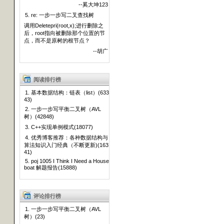
--奚大坤123
5. re: 一步一步写二叉查找树
调用Deletepri(root,x);进行删除之
后，root指向被删除那个位置的节
点，而不是原树的根节点？
--胡广
阅读排行榜
1. 基本数据结构：链表（list）(633
43)
2. 一步一步写平衡二叉树（AVL
树）(42848)
3. C++实现单例模式(18077)
4. 优秀博客推荐：各种数据结构与
算法知识入门经典（不断更新)(163
41)
5. poj 1005 I Think I Need a House
boat 解题报告(15888)
评论排行榜
1. 一步一步写平衡二叉树（AVL
树）(23)