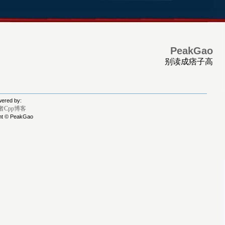
PeakGao
别读成痞子高
ered by:
者Cpp博客
ht © PeakGao