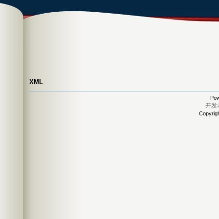
XML
Pow
开发
Copyrig