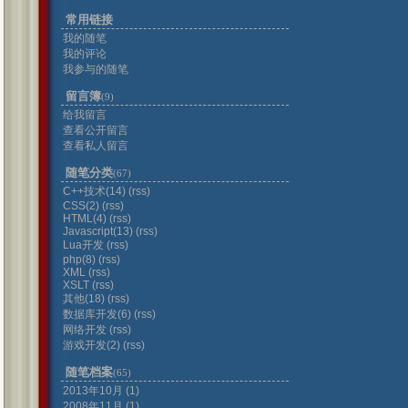
常用链接
我的随笔
我的评论
我参与的随笔
留言簿
(9)
给我留言
查看公开留言
查看私人留言
随笔分类
(67)
C++技术(14)
(rss)
CSS(2)
(rss)
HTML(4)
(rss)
Javascript(13)
(rss)
Lua开发
(rss)
php(8)
(rss)
XML
(rss)
XSLT
(rss)
其他(18)
(rss)
数据库开发(6)
(rss)
网络开发
(rss)
游戏开发(2)
(rss)
随笔档案
(65)
2013年10月 (1)
2008年11月 (1)