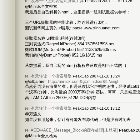
re: 发布一个正则表达式测试工具
PeakGao 2007-11-10 13:28
@Minidx全文检索
我最后是自己解析的html，这里提供一组测试数据供参考：
三个URL提取器的性能比较，均连续进行3次，
测试新华网主页的url提取: parse www.xinhuanet.com
提取器名称 url数目 耗时(连续3组)
正则表达式(RegexUrlProber) 854 767/561/598 ms
微软DOM(MsDomUrlProber) 952 1132/629/605 ms
我们的(MyDomUrlProber) 952 16/18/15 ms
从数据看，我自己写的html解析程序速度是相当不错的 :)
re: 有意转让一个搜索引擎
PeakGao 2007-11-10 13:24
@&lt;a href=
http://minidx.com&gt;minidxer&lt;/a&gt;
虽然分词没有海量的准，但是速度比它声明的还快，经测试1581 byt
个汉字/分钟，比海量的 2000万字/分钟 还快，呵呵，只是精
高：AMD Athlon 2500+,512M DDR内存
re: 有意转让一个搜索引擎
PeakGao 2007-11-10 13:12
@万连文
如果没有用起来，估计有可能发布源代码，但是没有时间表
re: ACE中ACE_Message_Block的缓存处理[未登录]
PeakGao 20
@Minidx全文检索