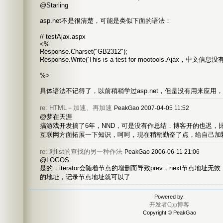
@Starling
asp.net不是很清楚，可能是类似下面的语法：
// testAjax.aspx
<%
Response.Charset("GB2312");
Response.Write('This is a test for mootools.Ajax，中文信息没
%>
具体语法不记得了，以前稍稍学过asp.net，但是没有用来应
re: HTML－加速、再加速
PeakGao 2007-04-05 11:52
@梦在天涯
搞游戏开发搞了6年，NND，可是没有作总结，博客开的也迟，比
互联网方面拓展一下知识，呵呵，现在稍稍勤奋了点，给自己加颗
re: 对list的查找的另一种作法
PeakGao 2006-06-11 21:06
@LOGOS
是的，iterator会随着节点的增删而导致prev，next节点地址无效，
的地址，记录节点地址就可以了
Powered by:
开发者Cpp博客
Copyright © PeakGao