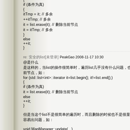
if (条件为真)
{
itTmp = it; // 多余
++itTmp; // 多余
it = list.erase(it); // 删除当前节点
it = itTmp; // 多余
}
else
++it;
}
re: 安全的list[未登录]
PeakGao 2008-11-17 10:30
@是什么
是这样的，当list的操作很简单时，遍历list几乎没有什么问题
前节点，如：
for (std::list<int>::iterator it=list.begin(); it!=list.end();)
{
if (条件为真)
it = list.erase(it); // 删除当前节点
else
++it;
}
但是当这个list不是很简单的遍历时，而且删除的时候也不是很
容易出问题，如：
void MapManager::update(...)