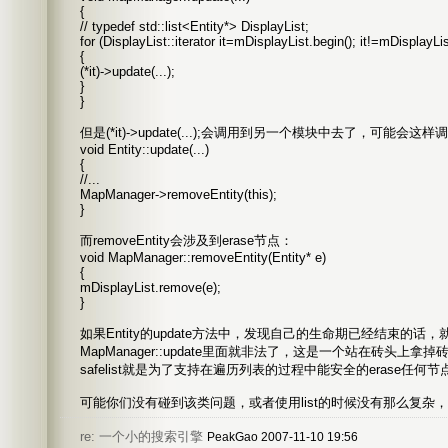
{
// typedef std::list<Entity*> DisplayList;
for (DisplayList::iterator it=mDisplayList.begin(); it!=mDisplayLis
{
(*it)->update(...);
}
}
但是(*it)->update(...);会调用到另一个模块中去了，可能会这样
void Entity::update(...)
{
//...
MapManager->removeEntity(this);
}
而removeEntity会涉及到erase节点：
void MapManager::removeEntity(Entity* e)
{
mDisplayList.remove(e);
}
如果Entity的update方法中，发现自己的生命期已经结束的话
MapManager::update里面就非法了，这是一个站在砖头上
safelist就是为了支持在遍历列表的过程中能安全的erase任何节
可能你们没有碰到该类问题，或者使用list的时候没有那么复杂
re: 一个小的搜索引擎
PeakGao 2007-11-10 19:56