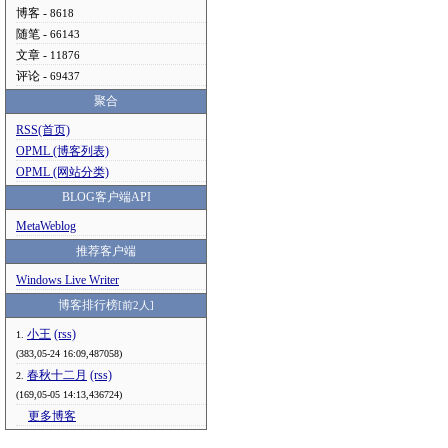
博客 -
8618
随笔 -
66143
文章 -
11876
评论 -
69437
聚合
RSS(首页)
OPML (博客列表)
OPML (网站分类)
BLOG客户端API
MetaWeblog
推荐客户端
Windows Live Writer
博客排行榜
[前2人]
小王
(rss)
1.
(383,05-24 16:09,487058)
春秋十二月
(rss)
2.
(169,05-05 14:13,436724)
更多博客