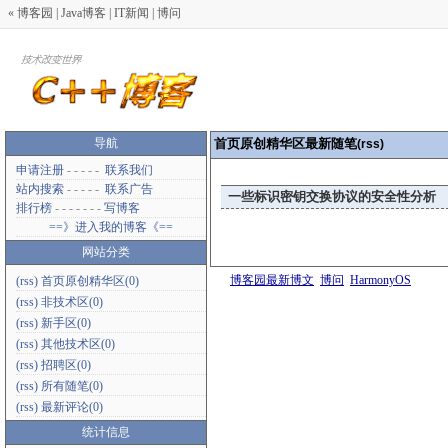
«
博客园
|
Java博客
|
IT新闻
|
博问
导航
首页原创精华区最新随笔
(rss)
申请注册
- - - - -
联系我们
站内搜索
- - - - -
联系广告
一些标识密钥交换协议的安全性分析
排行榜
- - - - - - -
写博客
==》进入我的博客《==
网站分类
博客园最新博文
博问
HarmonyOS
(rss)
首页原创精华区(0)
(rss)
非技术区(0)
(rss)
新手区(0)
(rss)
其他技术区(0)
(rss)
招聘区(0)
(rss)
所有随笔(0)
(rss)
最新评论(0)
统计信息