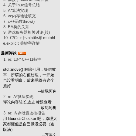
4. 关于linux信号总结
5. A*算法实现
6. vc内存地址填充
7. c++函数throw()
8. EA类的关系
9. 游戏服务器相关讨论(转)
10. C/C++中volatile与 mutabl
e,explicit 关键字详解
最新评论
1. re: 10个C++11特性
std::move() 解除引用，提供效
率，所谓的右值处理，一开始
也没看明白，后来觉得有这个
挺好
--放屁阿狗
2. re: A*算法实现
评论内容较长,点击标题查看
--放屁阿狗
3. re: 内存泄露监控报告
用 BoundsChecker 吧，原理大
家都懂但是自己做没必要（盗
版滴）
--万连文