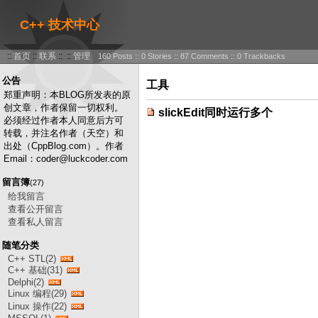
C++ 技术中心
::
首页
::
联系
:: ::
管理
160 Posts :: 0 Stories :: 87 Comments :: 0 Trackbacks
公告
工具
郑重声明：本BLOG所发表的原
创文章，作者保留一切权利。
slickEdit同时运行多个
必须经过作者本人同意后方可
转载，并注名作者（天空）和
出处（CppBlog.com）。作者
Email：coder@luckcoder.com
留言簿
(27)
给我留言
查看公开留言
查看私人留言
随笔分类
C++ STL(2)
C++ 基础(31)
Delphi(2)
Linux 编程(29)
Linux 操作(22)