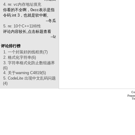
4. re: vc内存地址填充
你看的不全啊，0xcc表示是指
令码:int 3，也就是软中断,
--冬瓜
5. re: 10个C++11特性
评论内容较长,点击标题查看
--lz
评论排行榜
1. 一个封装好的线程类(7)
2. 格式化字符串(6)
3. 字符串格式化防止数组越界
(6)
4. 关于warning C4819(5)
5. CodeLite 出现中文乱码问题
(4)
Co
Power
Th