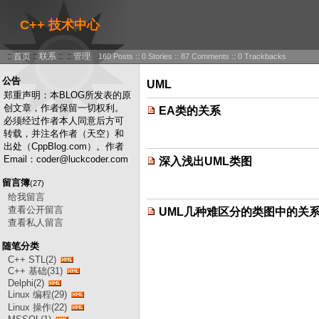
C++ 技术中心
::
首页
::
联系
:: ::
管理
160 Posts :: 0 Stories :: 87 Comments :: 0 Trackbacks
公告
UML
郑重声明：本BLOG所发表的原
创文章，作者保留一切权利。
EA类的关系
必须经过作者本人同意后方可
转载，并注名作者（天空）和
出处（CppBlog.com）。作者
Email：coder@luckcoder.com
深入浅出UML类图
留言簿
(27)
给我留言
查看公开留言
UML几种难区分的类图中的关
查看私人留言
随笔分类
C++ STL(2)
C++ 基础(31)
Delphi(2)
Linux 编程(29)
Linux 操作(22)