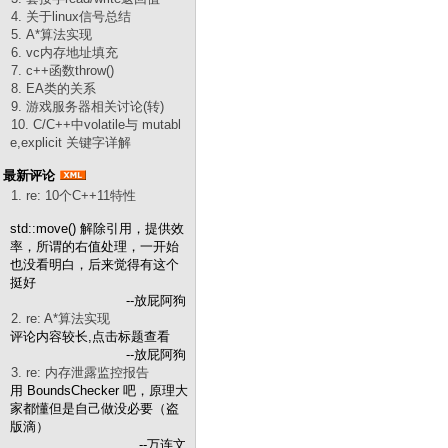
4. 关于linux信号总结
5. A*算法实现
6. vc内存地址填充
7. c++函数throw()
8. EA类的关系
9. 游戏服务器相关讨论(转)
10. C/C++中volatile与 mutabl
e,explicit 关键字详解
最新评论
1. re: 10个C++11特性
std::move() 解除引用，提供效
率，所谓的右值处理，一开始
也没看明白，后来觉得有这个
挺好
--放屁阿狗
2. re: A*算法实现
评论内容较长,点击标题查看
--放屁阿狗
3. re: 内存泄露监控报告
用 BoundsChecker 吧，原理大
家都懂但是自己做没必要（盗
版滴）
--万连文