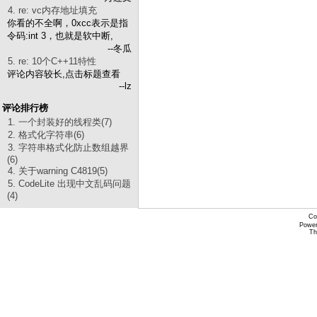
4. re: vc内存地址填充
你看的不全啊，0xcc表示是指
令码:int 3，也就是软中断,
--冬瓜
5. re: 10个C++11特性
评论内容较长,点击标题查看
--lz
评论排行榜
1. 一个封装好的线程类(7)
2. 格式化字符串(6)
3. 字符串格式化防止数组越界
(6)
4. 关于warning C4819(5)
5. CodeLite 出现中文乱码问题
(4)
Co
Power
Th