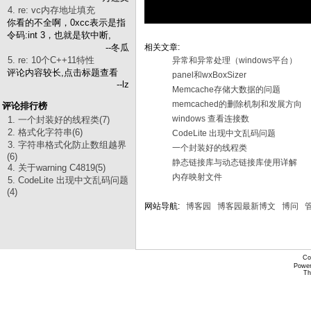
4. re: vc内存地址填充
你看的不全啊，0xcc表示是指
令码:int 3，也就是软中断,
--冬瓜
相关文章:
5. re: 10个C++11特性
异常和异常处理（windows平台）
评论内容较长,点击标题查看
panel和wxBoxSizer
--lz
Memcache存储大数据的问题
memcached的删除机制和发展方向
评论排行榜
windows 查看连接数
1. 一个封装好的线程类(7)
2. 格式化字符串(6)
CodeLite 出现中文乱码问题
3. 字符串格式化防止数组越界
一个封装好的线程类
(6)
静态链接库与动态链接库使用详解
4. 关于warning C4819(5)
内存映射文件
5. CodeLite 出现中文乱码问题
(4)
网站导航:
博客园
博客园最新博文
博问
Co
Power
Th