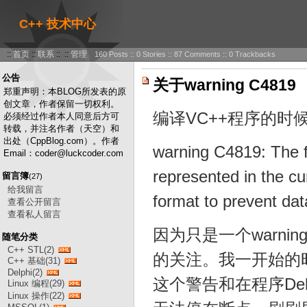
C++ 技术中心
::
首页
::
联系
:: ::
管理
160 Posts :: 0 Stories :: 87 Comments :: 0 Trackbacks
公告
关于warning C4819
郑重声明：本BLOG所发表的原
创文章，作者保留一切权利。
编译VC++程序的时
必须经过作者本人同意后方可
转载，并注名作者（天空）和
出处（CppBlog.com）。作者
warning C4819: The fi
Email：coder@luckcoder.com
represented in the cu
留言簿
(27)
给我留言
format to prevent dat
查看公开留言
查看私人留言
因为只是一个warn
随笔分类
C++ STL(2)
的关注。我一开始的
C++ 基础(31)
Delphi(2)
这个警告和在程序De
Linux 编程(29)
Linux 操作(22)