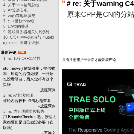
#
re: 关于warning C
4. 关于linux信号总结
5. A*算法实现
原来CPP是CN的
6. vc内存地址填充
7. c++函数throw()
8. EA类的关系
9. 游戏服务器相关讨论(转)
10. C/C++中volatile与 mutabl
e,explicit 关键字详解
最新评论
1. re: 10个C++11特性
只有注册用户
登录
后才能发表评论。
std::move() 解除引用，提供效
率，所谓的右值处理，一开始
也没看明白，后来觉得有这个
挺好
--放屁阿狗
2. re: A*算法实现
评论内容较长,点击标题查看
--放屁阿狗
3. re: 内存泄露监控报告
用 BoundsChecker 吧，原理大
家都懂但是自己做没必要（盗
版滴）
--万连文