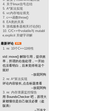
4. 关于linux信号总结
5. A*算法实现
6. vc内存地址填充
7. c++函数throw()
8. EA类的关系
9. 游戏服务器相关讨论(转)
10. C/C++中volatile与 mutabl
e,explicit 关键字详解
最新评论
1. re: 10个C++11特性
std::move() 解除引用，提供效
率，所谓的右值处理，一开始
也没看明白，后来觉得有这个
挺好
--放屁阿狗
2. re: A*算法实现
评论内容较长,点击标题查看
--放屁阿狗
3. re: 内存泄露监控报告
用 BoundsChecker 吧，原理大
家都懂但是自己做没必要（盗
版滴）
--万连文