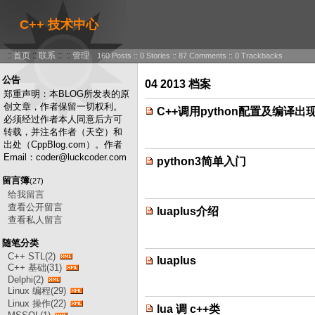
C++ 技术中心
::
首页
::
联系
:: ::
管理
160 Posts :: 0 Stories :: 87 Comments :: 0 Trackbacks
公告
04 2013 档案
郑重声明：本BLOG所发表的原
创文章，作者保留一切权利。
C++调用python配置及编译出
必须经过作者本人同意后方可
转载，并注名作者（天空）和
出处（CppBlog.com）。作者
Email：coder@luckcoder.com
python3简单入门
留言簿
(27)
给我留言
查看公开留言
luaplus介绍
查看私人留言
随笔分类
C++ STL(2)
luaplus
C++ 基础(31)
Delphi(2)
Linux 编程(29)
Linux 操作(22)
lua 调 c++类