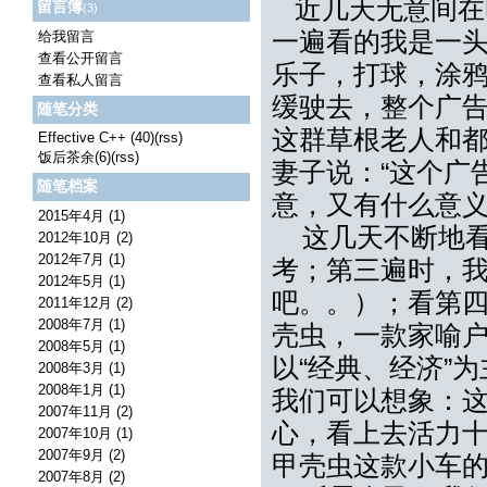
近几天无意间在
留言簿
(3)
一遍看的我是一头
给我留言
查看公开留言
乐子，打球，涂
查看私人留言
缓驶去，整个广
随笔分类
这群草根老人和
Effective C++ (40)
(rss)
饭后茶余(6)
(rss)
妻子说：“这个广
随笔档案
意，又有什么意义
2015年4月 (1)
这几天不断地看
2012年10月 (2)
2012年7月 (1)
考；第三遍时，
2012年5月 (1)
吧。。）；看第
2011年12月 (2)
2008年7月 (1)
壳虫，一款家喻户
2008年5月 (1)
以“经典、经济”
2008年3月 (1)
2008年1月 (1)
我们可以想象：
2007年11月 (2)
心，看上去活力
2007年10月 (1)
2007年9月 (2)
甲壳虫这款小车
2007年8月 (2)