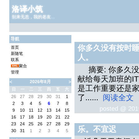
洛译小筑
别来无恙，我的老友…
导航
你多久没有按时睡
首页
新随笔
人。
联系
聚合
摘要: 你多久
管理
献给每天加班的I
2026年8月
<
>
是工作重要还是
日
一
二
三
四
五
六
了......
阅读全文
26
27
28
29
30
31
1
2
3
4
5
6
7
8
posted @
201
9
10
11
12
13
14
15
16
17
18
19
20
21
22
23
24
25
26
27
28
29
乐。不宜迟
30
31
1
2
3
4
5