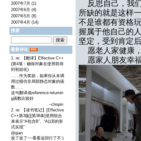
反思自己，我们
2007年7月 (1)
2007年6月 (4)
所缺的就是这样
2007年5月 (8)
不是谁都有资格
2007年4月 (14)
握属于他自己的
搜索
坚定，受到肯定
愿老人家健康，
最新评论
1. re: 【翻译】Effective C++
愿家人朋友幸福
(第4项：确保对象在使用前得
到初始化)
……作为奖励，如果你从未调
用过模仿非局部静态对象的函
数……
这句翻译成reference-returnin
g函数比较好
--chopin
2. re: 【读书笔记】[Effective
C++第3版][第38条]使用组合
来表示“A包含B”、“A以B的形
式实现”
@qian
改了改了~~看看这回行了不:)