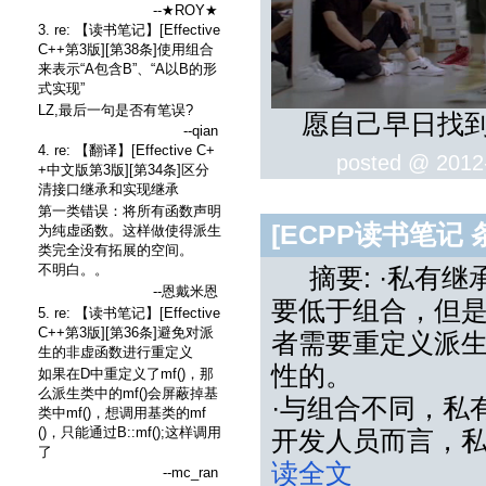
--★ROY★
3. re: 【读书笔记】[Effective
C++第3版][第38条]使用组合
来表示“A包含B”、“A以B的形
式实现”
LZ,最后一句是否有笔误?
愿自己早日找到
--qian
4. re: 【翻译】[Effective C+
posted @
2012
+中文版第3版][第34条]区分
清接口继承和实现继承
第一类错误：将所有函数声明
[ECPP读书笔记
为纯虚函数。这样做使得派生
类完全没有拓展的空间。
不明白。。
摘要: ·私有继
--恩戴米恩
要低于组合，但
5. re: 【读书笔记】[Effective
C++第3版][第36条]避免对派
者需要重定义派
生的非虚函数进行重定义
性的。
如果在D中重定义了mf()，那
么派生类中的mf()会屏蔽掉基
·与组合不同，私
类中mf()，想调用基类的mf
()，只能通过B::mf();这样调用
开发人员而言，
了
读全文
--mc_ran