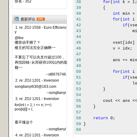
排名 - 352
38
for
(
int
k
=
1
39
{
40
int
min
=
最新评论
41
for
(
int
42
if
(vs
1. re: ZOJ 1558 - Euro Efficienc
43
mi
y
44
@fire
哪里动手脚了？
45
vset[idx
楼主的写法完全正确啊~~
46
v
=
idx;
47
不要忘了可以先支付超过100，
48
ans
+=
min
再找回钱~从而获得100以内的面
49
额~~
50
for
(
int
--st8676746
51
if
(vs
2. re: ZOJ 1201 - Inversion
52
lowcost
songtianyi630@163.com
53
}
--songtianyi
54
3. re: ZOJ 1201 - Inversion
55
cout
<<
ans
<
for(int i = 1; i <= n; i++)
56
}
pos[x[i]] = i;
57
58
return
0
;
看不懂这个
59
}
--songtianyi
60
4. re: ZOJ 1201 - Inversion