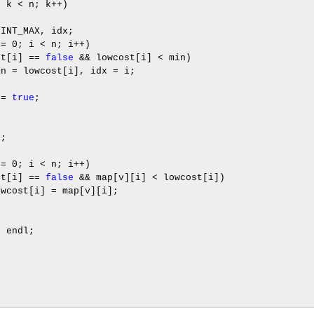
; k
<
n; k
++
)
INT_MAX, idx;
i
=
0
; i
<
n; i
++
)
et[i]
==
false
&&
lowcost[i]
<
min)
n
=
lowcost[i], idx
=
i;
]
=
true
;
;
i
=
0
; i
<
n; i
++
)
et[i]
==
false
&&
map[v][i]
<
lowcost[i])
[i]
=
map[v][i];
<
endl;