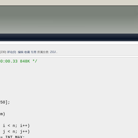
230)
评论(0)
编辑
收藏
引用
所属分类:
ZOJ
00:00.33 848K
*/
[
50
];
m)
; i
<
n; i
++
)
; j
<
n; j
++
)
]
=
INT_MAX;