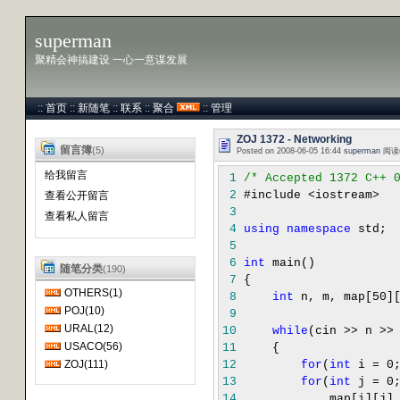
superman
聚精会神搞建设 一心一意谋发展
::
首页
::
新随笔
::
联系
::
聚合
::
管理
ZOJ 1372 - Networking
留言簿
(5)
Posted on 2008-06-05 16:44
superman
阅读(
给我留言
1
/*
Accepted 1372 C++ 
2
#include
<
iostream
>
查看公开留言
3
查看私人留言
4
using
namespace
std;
5
6
int
main()
随笔分类
(190)
7
{
OTHERS(1)
8
int
n, m, map[
50
]
POJ(10)
9
URAL(12)
10
while
(cin
>>
n
>>
USACO(56)
11
{
ZOJ(111)
12
for
(
int
i
=
0
13
for
(
int
j
=
0
14
map[i][j