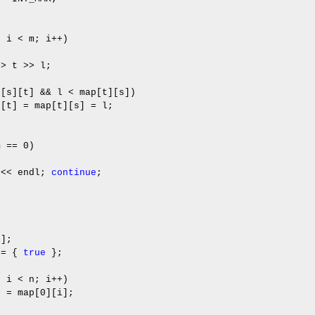
; i
<
m; i
++
)
>>
t
>>
l;
[s][t]
&&
l
<
map[t][s])
t]
=
map[t][s]
=
l;
m
==
0
)
<<
endl;
continue
;
0
];
]
=
{
true
};
; i
<
n; i
++
)
]
=
map[
0
][i];