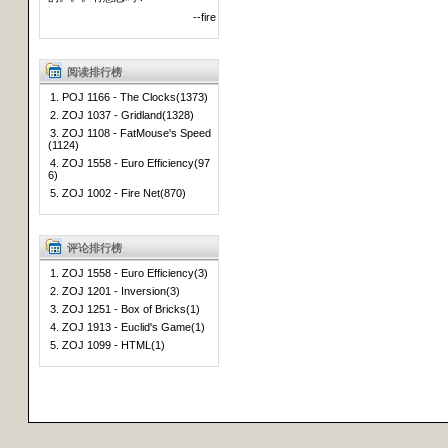
--fire
阅读排行榜
1. POJ 1166 - The Clocks(1373)
2. ZOJ 1037 - Gridland(1328)
3. ZOJ 1108 - FatMouse's Speed
(1124)
4. ZOJ 1558 - Euro Efficiency(97
6)
5. ZOJ 1002 - Fire Net(870)
评论排行榜
1. ZOJ 1558 - Euro Efficiency(3)
2. ZOJ 1201 - Inversion(3)
3. ZOJ 1251 - Box of Bricks(1)
4. ZOJ 1913 - Euclid's Game(1)
5. ZOJ 1099 - HTML(1)