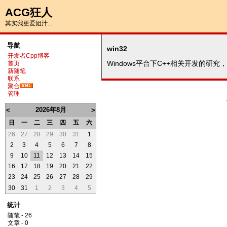
ACG狂人
其实我更爱姐汁...
导航
win32
开发者Cpp博客
Windows平台下C++相关开发的研究
首页
新随笔
联系
聚合
管理
2026年8月
<
>
日
一
二
三
四
五
六
26
27
28
29
30
31
1
2
3
4
5
6
7
8
9
10
11
12
13
14
15
16
17
18
19
20
21
22
23
24
25
26
27
28
29
30
31
1
2
3
4
5
统计
随笔 - 26
文章 - 0