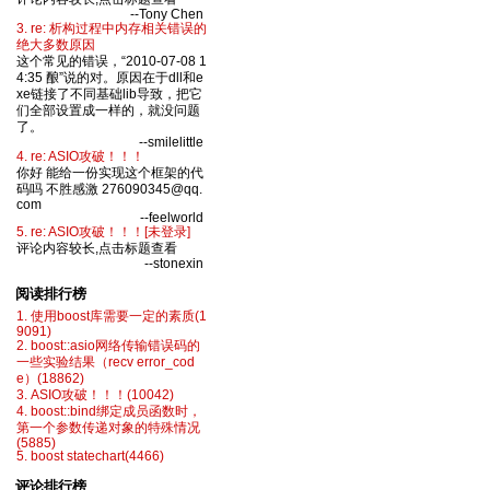
--Tony Chen
3. re: 析构过程中内存相关错误的
绝大多数原因
这个常见的错误，“2010-07-08 1
4:35 酿”说的对。原因在于dll和e
xe链接了不同基础lib导致，把它
们全部设置成一样的，就没问题
了。
--smilelittle
4. re: ASIO攻破！！！
你好 能给一份实现这个框架的代
码吗 不胜感激 276090345@qq.
com
--feelworld
5. re: ASIO攻破！！！[未登录]
评论内容较长,点击标题查看
--stonexin
阅读排行榜
1. 使用boost库需要一定的素质(1
9091)
2. boost::asio网络传输错误码的
一些实验结果（recv error_cod
e）(18862)
3. ASIO攻破！！！(10042)
4. boost::bind绑定成员函数时，
第一个参数传递对象的特殊情况
(5885)
5. boost statechart(4466)
评论排行榜