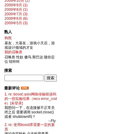
2009年10月 (2)
2009年9月 (1)
2009年8月 (1)
2009年7月 (3)
2009年6月 (6)
2009年5月 (3)
熟人
狗熊
基友，大基友，游戏小天后，游
戏设计领域的才女
我的召唤兽
召唤兽 性奴 傻鸟 斯巴达 随你定
位 哇咔咔
搜索
最新评论
1. re: boost::asio网络传输错误码
的一些实验结果（recv error_cod
e）[未登录]
我想问一下，在连接被不正常关
闭之后 需要调用 socket.close()
或者 shutdown吗？
--Fly
2. re: 使用boost库需要一定的素
质
评论内容较长,点击标题查看