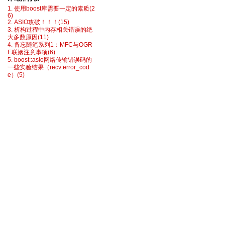
1. 使用boost库需要一定的素质(2
6)
2. ASIO攻破！！！(15)
3. 析构过程中内存相关错误的绝
大多数原因(11)
4. 备忘随笔系列1：MFC与OGR
E联姻注意事项(6)
5. boost::asio网络传输错误码的
一些实验结果（recv error_cod
e）(5)