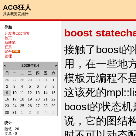
ACG狂人
其实我更爱姐汁...
导航
boost statecha
开发者Cpp博客
首页
新随笔
接触了boos
联系
聚合
管理
用，在一些地方
2026年8月
<
>
日
一
二
三
四
五
六
模板元编程不
26
27
28
29
30
31
1
2
3
4
5
6
7
8
这该死的mpl::
9
10
11
12
13
14
15
16
17
18
19
20
21
22
boost的状
23
24
25
26
27
28
29
30
31
1
2
3
4
5
说，它的图结
统计
随笔 - 26
时不可以动态
文章 - 0