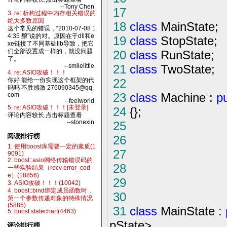
--Tony Chen
17
3. re: 析构过程中内存相关错误的
绝大多数原因
18
class
MainState;
这个常见的错误，“2010-07-08 1
4:35 酿”说的对。原因在于dll和e
19
class
StopState;
xe链接了不同基础lib导致，把它
20
class
RunState;
们全部设置成一样的，就没问题
了。
21
class
TwoState;
--smilelittle
4. re: ASIO攻破！！！
22
你好 能给一份实现这个框架的代
码吗 不胜感激 276090345@qq.
23
class
Machine :
pu
com
--feelworld
5. re: ASIO攻破！！！[未登录]
24
{};
评论内容较长,点击标题查看
25
--stonexin
阅读排行榜
26
1. 使用boost库需要一定的素质(1
27
9091)
2. boost::asio网络传输错误码的
28
一些实验结果（recv error_cod
e）(18856)
29
3. ASIO攻破！！！(10042)
4. boost::bind绑定成员函数时，
30
第一个参数传递对象的特殊情况
(5885)
31
class
MainState :
5. boost statechart(4463)
pState
>
评论排行榜