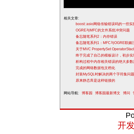
相关文章:
boost::asio网络传输错误码的一些实验结
OGRE与MFC的文件系统冲突问题
备忘随笔系列2：内存错误
备忘随笔系列1：MFC与OGRE联姻
关于MVC PropertySet Operator
终于完成了自己的模板设计，初步实现了filte
析构过程中内存相关错误的绝大多数
完成的网络数据包文档化
封装MySQL时解决的两个字符集问
原来静态库是这样链接的
网站导航:
博客园
博客园最新博文
博问
Po
开发