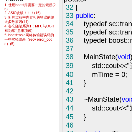
32
{
1. 使用boost库需要一定的素质(2
6)
2. ASIO攻破！！！(15)
33
public
:
3. 析构过程中内存相关错误的绝
34
typedef sc::trans
大多数原因(11)
4. 备忘随笔系列1：MFC与OGR
35
typedef sc::trans
E联姻注意事项(6)
5. boost::asio网络传输错误码的
36
typedef boost::mp
一些实验结果（recv error_cod
e）(5)
37
38
MainState(
void
39
std::cout
<<
"
40
mTime
=
0
;
41
}
42
43
~
MainState(
voi
44
std::cout
<<
"
45
}
46