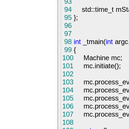
93
94
std::time_t mSta
95
};
96
97
98
int
_tmain(
int
argc
99
{
100
Machine mc;
101
mc.initiate();
102
103
mc.process_even
104
mc.process_even
105
mc.process_even
106
mc.process_eve
107
mc.process_eve
108