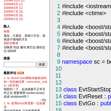
2009年10月 (2)
1
#include
<
iostrea
2009年9月 (1)
2009年8月 (1)
2
#include
<
ctime
>
2009年7月 (3)
2009年6月 (6)
3
2009年5月 (3)
4
#include
<
boost
/
st
熟人
狗熊
5
#include
<
boost
/
st
基友，大基友，游戏小天后，游
6
#include
<
boost
/
st
戏设计领域的才女
我的召唤兽
7
#include
<
boost
/
st
召唤兽 性奴 傻鸟 斯巴达 随你定
位 哇咔咔
8
搜索
9
namespace
sc
=
bo
10
最新评论
11
1. re: boost::asio网络传输错误码
12
的一些实验结果（recv error_cod
e）[未登录]
13
class
EvtStartSto
我想问一下，在连接被不正常关
闭之后 需要调用 socket.close()
14
class
EvtReset :
p
或者 shutdown吗？
--Fly
15
class
EvtGo :
publ
2. re: 使用boost库需要一定的素
质
16
评论内容较长,点击标题查看