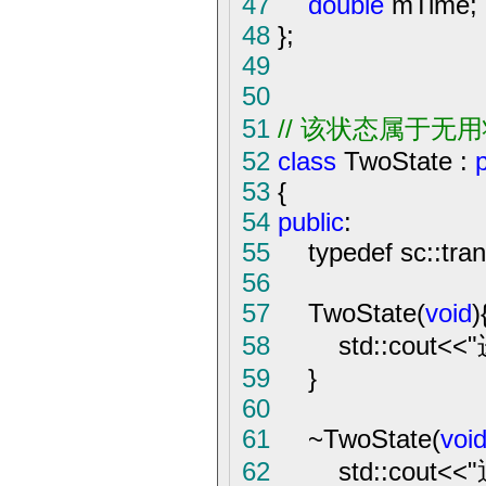
47
double
mTime;
48
};
49
50
51
//
该状态属于无用状态，
52
class
TwoState :
53
{
54
public
:
55
typedef sc::trans
56
57
TwoState(
void
)
58
std::cout
<<
"
59
}
60
61
~
TwoState(
voi
62
std::cout
<<
"