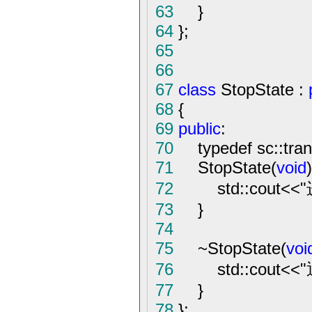
63
}
64
};
65
66
67
class
StopState :
68
{
69
public
:
70
typedef sc::trans
71
StopState(
void
)
72
std::cout
<<
"
73
}
74
75
~
StopState(
voi
76
std::cout
<<
"
77
}
78
};