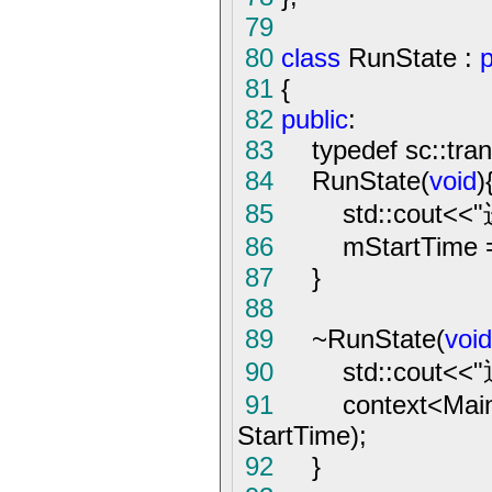
79
80
class
RunState :
p
81
{
82
public
:
83
typedef sc::trans
84
RunState(
void
)
85
std::cout
<<
"
86
mStartTime
87
}
88
89
~
RunState(
void
90
std::cout
<<
"
91
context
<
Mai
StartTime);
92
}