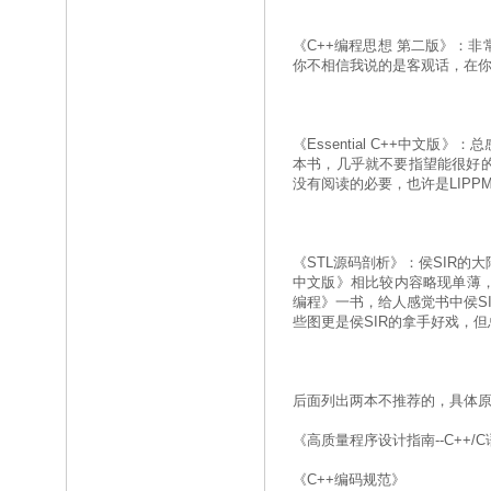
《C++编程思想 第二版》：
你不相信我说的是客观话，在
《Essential C++中
本书，几乎就不要指望能很好的
没有阅读的必要，也许是LIPP
《STL源码剖析》：侯SIR的
中文版》相比较内容略现单薄，
编程》一书，给人感觉书中侯S
些图更是侯SIR的拿手好戏，
后面列出两本不推荐的，具体
《高质量程序设计指南--C++/
《C++编码规范》