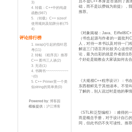
且不提C++本身是否遇到了困
3)
础，而不是以攒钱为前提），我
4. 转载：C++中的纯虚
推荐。
函数(987)
5. （转载）C++ sizeof
使用规则及陷阱分析(75
4)
《对象揭秘：Java、Eiffe
评论排行榜
（书也起源与作者的一篇批判C
人，对待一本书以及对待一门
1. swap()引起的指针思
解这三门语言并比较关心这些
考(11)
论，最为出彩的就是作者抓住Bj
2. 转帖 《程序员》推荐
个好处是能教会大家该如何去合
C++ 图书三人谈(2)
3. 无语(1)
4. 书啊书~~~~~~~~~~~
~(0)
《大规模C++程序设计》：书
5. C++ Primer里一个类
东西都鲜见于其他读本。不管A
似string的简单类(0)
了解的，别人说过时是他的事
Powered by:
博客园
模板提供：
沪江博客
《STL和泛型编程》：难得的
而是概念手册，对于设计自己的
同，但此书仍不失可读性。推