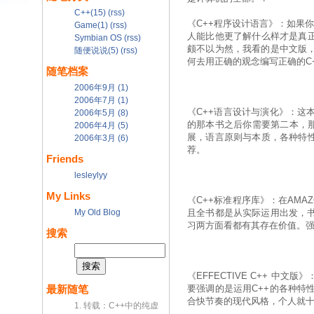
C++(15)
(rss)
《C++程序设计语言》：如果你
Game(1)
(rss)
人能比他更了解什么样才是真正
Symbian OS
(rss)
颇不以为然，我看的是中文版
随便说说(5)
(rss)
何去用正确的观念编写正确的C
随笔档案
2006年9月 (1)
2006年7月 (1)
《C++语言设计与演化》：这
2006年5月 (8)
的那本书之后你需要第二本，那
2006年4月 (5)
展，语言原则与本质，各种特性
2006年3月 (6)
荐。
Friends
lesleylyy
My Links
《C++标准程序库》：在AM
My Old Blog
且全书都是从实际运用出发，
习两方面看都有其存在价值。
搜索
《EFFECTIVE C++ 
要强调的是运用C++的各种特
最新随笔
合快节奏的现代风格，个人就十
1. 转载：C++中的纯虚