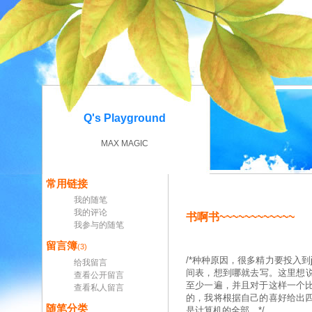
Q's Playground
MAX MAGIC
常用链接
我的随笔
我的评论
书啊书~~~~~~~~~~~~
我参与的随笔
留言簿
(3)
/*种种原因，很多精力要投入到
给我留言
间表，想到哪就去写。这里想说
查看公开留言
至少一遍，并且对于这样一个
查看私人留言
的，我将根据自己的喜好给出
随笔分类
是计算机的全部。*/