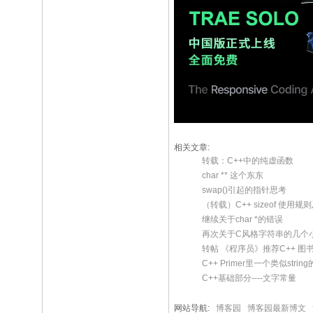
相关文章:
转载：C++中的纯虚函数
char ** 这个东东
swap()引起的指针思考
（转载）C++ sizeof 使用
继续关于char *的错误
再次关于C风格字符串的几个
转帖 《程序员》推荐C++ 图
C++ Primer里一个类似stri
C++基础部分----文字常量
网站导航:
博客园
博客园最新博文