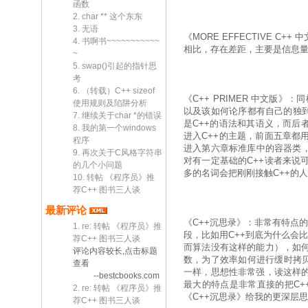
函数
2. char ** 这个东东
3. 无语
《MORE EFFECTIVE
4. 书啊书~~~~~~~~~~~
相比，存在差距，主要是信息量没
~
5. swap()引起的指针思
考
6. （转载）C++ sizeof
《C++ PRIMER 中文版》
使用规则及陷阱分析
以及该如何论序都有自己的独到
7. 继续关于char *的错误
是C++的语法和其语义，而后
8. 我的第一个windows
进入C++的主题，前面五章都
程序
进入第六章标准库中的容器类，
9. 再次关于C风格字符串
对有一定基础的C++读者来说
的几个小问题
多的名词会把刚刚接触C++的
10. 转帖 《程序员》推
荐C++ 图书三人谈
最新评论
《C++沉思录》：非常有特点的
1. re: 转帖 《程序员》推
段，比如用C++到底为什么会
荐C++ 图书三人谈
而算法没有这样的能力），如
评论内容较长,点击标题
数，为了效率如何进行缓时拷贝
查看
一样，思想性非常强，读这样
--bestcbooks.com
最大的特点是非常直接的把C+
2. re: 转帖 《程序员》推
《C++沉思录》给我的更深层
荐C++ 图书三人谈