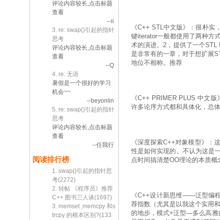
评论内容较长,点击标题
查看
--ii
《C++ STL中文版》：很朴
3. re: swap()引起的指针
键iterator一般都使用了两
思考
术的演进。2，提供了一个STL
评论内容较长,点击标题
是非常有的一章，对于想扩展S
查看
地位不相称。推荐
--Q
4. re: 无语
暑假是一个很好的学习
机会~~
《C++ PRIMER PLU
--beyonlin
许多论序方式都和具体化，总体
5. re: swap()引起的指针
思考
评论内容较长,点击标题
查看
《深度探索C++对象模型》：
--任我行
性是如何实现的。不认为这是一
阅读排行榜
点时间搞清楚OO理论的本质概念：t
1. swap()引起的指针思
考(2272)
2. 转帖 《程序员》推荐
《C++设计新思维——泛型编
C++ 图书三人谈(1697)
荐指数（尤其是以我这个实用和
3. memset ,memcpy 和s
的地步，模式+泛型—多么高雅的
trcpy 的根本区别?(133