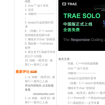
函数
2. char ** 这个东东
3. 无语
4. 书啊书~~~~~~~~~~~
~
5. swap()引起的指针思
考
6. （转载）C++ sizeof
使用规则及陷阱分析
7. 继续关于char *的错误
8. 我的第一个windows
程序
9. 再次关于C风格字符串
的几个小问题
相关文章:
10. 转帖 《程序员》推
转载：C++中的纯虚函数
荐C++ 图书三人谈
char ** 这个东东
最新评论
书啊书~~~~~~~~~~~~
1. re: 转帖 《程序员》推
swap()引起的指针思考
荐C++ 图书三人谈
（转载）C++ sizeof 使用
评论内容较长,点击标题
继续关于char *的错误
查看
转帖 《程序员》推荐C++ 图
--bestcbooks.com
C++ Primer里一个类似stri
2. re: 转帖 《程序员》推
荐C++ 图书三人谈
C++基础部分----文字常量