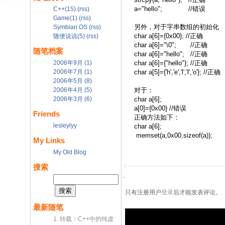
a="hello"; //错误
C++(15)
(rss)
Game(1)
(rss)
另外，对于字串数组的初始化
Symbian OS
(rss)
char a[6]={0x00}; //正确
随便说说(5)
(rss)
char a[6]="\0"; //正确
随笔档案
char a[6]="hello"; //正确
2006年9月 (1)
char a[6]={"hello"}; //正确
2006年7月 (1)
char a[5]={'h','e','l','l','o'}; //正确
2006年5月 (8)
2006年4月 (5)
对于：
2006年3月 (6)
char a[6];
a[0]={0x00} //错误
Friends
正确方法如下：
lesleylyy
char a[6];
memset(a,0x00,sizeof(a));
My Links
My Old Blog
搜索
只有注册用户
登录
后才能发表评论。
最新随笔
1. 转载：C++中的纯虚