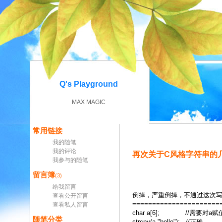
Q's Playground
MAX MAGIC
常用链接
我的随笔
我的评论
再次关于C风格字符串的
我参与的随笔
留言簿
(3)
给我留言
倒掉，严重倒掉，不通过这次
查看公开留言
======================
查看私人留言
char a[6]; //需要对a赋
随笔分类
strcpy(a,"hello"); //正确