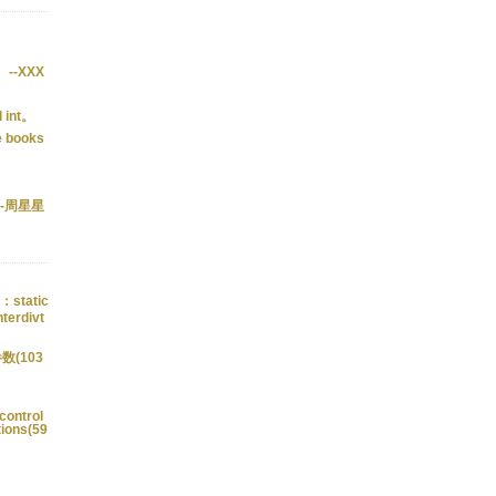
--XXX
 int。
e books
--周星星
static
terdivt
数(103
control
tions(59