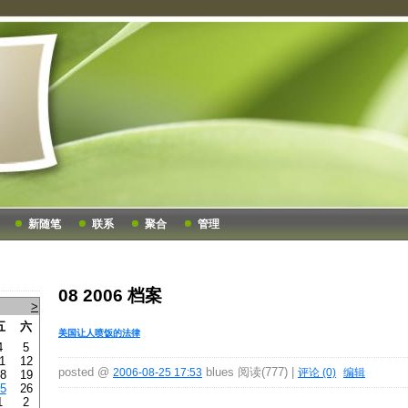
新随笔
联系
聚合
管理
08 2006 档案
>
五
六
美国让人喷饭的法律
4
5
1
12
posted @
blues 阅读(777) |
2006-08-25 17:53
评论 (0)
编辑
8
19
5
26
1
2