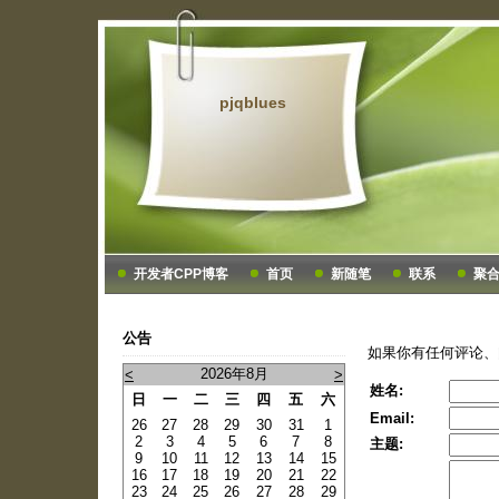
pjqblues
开发者CPP博客
首页
新随笔
联系
聚
公告
如果你有任何评论、
2026年8月
<
>
姓名:
日
一
二
三
四
五
六
Email:
26
27
28
29
30
31
1
2
3
4
5
6
7
8
主题:
9
10
11
12
13
14
15
16
17
18
19
20
21
22
23
24
25
26
27
28
29