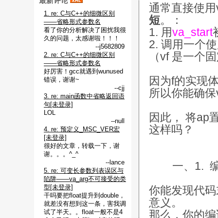
最新评论
通常直接使用v
1. re: C与C++的细微区别
短
。：
——省略形式参数名
1. 用
va_start
看了你的分析解决了困扰我很
久的问题，太感谢啦！！！
2. 调用一个
--j5682809
（vf 是一
2. re: C与C++的细微区别
——省略形式参数名
好厉害！gcc就遇到wunused
因为f的实现
错误，谢谢~
--cjj
所以你能确保v
3. re: main函数中省略返回语
句[未登录]
LOL
因此， 将ap
--null
这样吗？
4. re: 预定义_MSC_VER宏
[未登录]
很好的文章，转载一下，谢
谢。。。^_^
--lance
一、1. 
5. re: 可变长参数列表误区与
陷阱——va_arg不可接受的类
型[未登录]
你能发现代码末
干吗要把float提升到double，
意义。
就差没有想到这一条，害我调
那么，你的编
试了半天。。float一般不是4