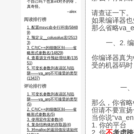
个自己吗？也算int对齐的呀，
真奇怪。
请查证一下。
--alex
如果编译器也知
阅读排行榜
那么省略va_
1. 配置msvc命令行环境(5848
9)
2. 预定义__cplusplus宏(2513
一、2. 编
3)
3. C与C++的细微区别——省
略形式参数名(14829)
你编译器真为
4. 查看源文件预处理结果(135
51)
受的机器码时
5. 可变长参数列表误区与陷
阱——va_arg不可接受的类型
(13437)
一、2.1
评论排行榜
1. 可变长参数列表误区与陷
阱——va_arg不可接受的类型
那么，你省略v
(5)
但请不要宣扬
2. C与C++的细微区别——省
略形式参数名(5)
当你说“va_
3. 使用宏作宏参数(4)
1. 你的平台
4. 复杂结构体的存取器(4)
5. 对malloc的返回值应该如何
2. 你
不
考虑跨