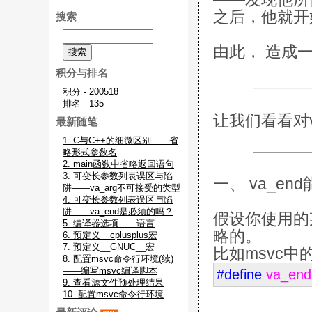
之后，他就开始
搜索
由此， 造成
积分与排名
积分 - 200518
排名 - 135
让我们看看对v
最新随笔
1. C与C++的细微区别——省
略形式参数名
2. main函数中省略返回语句
3. 可变长参数列表误区与陷
一、 va_en
阱——va_arg不可接受的类型
4. 可变长参数列表误区与陷
阱——va_end是必须的吗？
假设你使用的某
5. 编译器选项——语言
略的。
6. 预定义__cplusplus宏
7. 预定义__GNUC__宏
比如msvc中
8. 配置msvc命令行环境(续)
——编写msvc编译脚本
#define
va_end
9. 查看源文件预处理结果
10. 配置msvc命令行环境