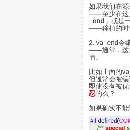
如果我们在源代
——至少在这
_end
，就是
——移植的时
2. va_en
——通常，这
情。
比如上面的va
但通常会被编
即使没有被优
忍
的么？
如果确实不能
#if
defined
(
CO
/*
*
special
s