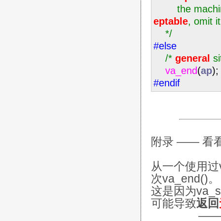
the machine c
eptable
, omit it
*/
#else
/*
general
si
va_end
(
ap
);
#endif
附录 —— 
从一个使用过v
次va_end()。
这是因为va_st
可能导致
返回
——《C++