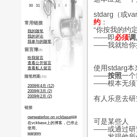
30
31
1
2
3
4
5
stdarg（或
约
：
常用链接
“你按我的约
我的随笔
——即
必须
调
我的评论
我参与的随笔
——我就给你
留言簿
(8)
给我留言
查看公开留言
使用stdarg
查看私人留言
——
按照
一个
随笔档案
(16)
——根本无须
2009年4月 (12)
2009年3月 (2)
2009年2月 (2)
有人乐意去研
链接
ownwaterloo on vckbase
可是某些人
在vckbase上的博客，已停止
——或通过研
使用。
wargrey
——发现他所使