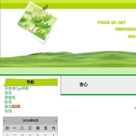
导航
贪心
开发者Cpp博客
首页
新随笔
联系
聚合
管理
<
2026年8月
>
日
一
二
三
四
五
六
26
27
28
29
30
31
1