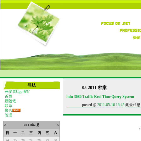
导航
05 2011 档案
开发者Cpp博客
hdu 3686 Traffic Real Time Query System
首页
新随笔
posted @
2011-05-16 16:45
此最相思 阅
联系
聚合
管理
<
2011年5月
>
日
一
二
三
四
五
六
24
25
26
27
28
29
30