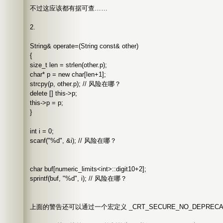
不过这应该都有据可查……
2.
String& operate=(String const& other)
{
size_t len = strlen(other.p);
char* p = new char[len+1];
strcpy(p, other.p); // 风险在哪？
delete [] this->p;
this->p = p;
}
int i = 0;
scanf("%d", &i); // 风险在哪？
char buf[numeric_limits<int>::digit10+2];
sprintf(buf, "%d", i); // 风险在哪？
上面的警告还可以通过一个宏定义 _CRT_SECURE_NO_DEPREC