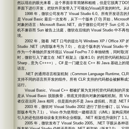
然以现在的眼光来看，这个界面非常简陋和粗糙，但是它脱离了DO
界面下进行开发，把软件开发带入了可视化(Visual)开发的时代。
1998 年，微软公司发布了 Visual Studio 6.0。所有开发语
是 Visual Basic 最后一次发布，从下一个版本 (7.0) 开始，Micros
对象的语言：Microsoft Basic.NET。由于微软公司对于 Sun 公司 
机不兼容而 Sun 被告上法庭，微软在后续的 Visual Studio 中不
境。
2002 年，随着 .NET 口号的提出与 Windows XP / Office XP
Studio .NET（内部版本号为 7.0）。在这个版本的 Visual Studio 中
作为一个单独的开发环境以 Visual FoxPro 7.0 单独销售，同时取消了 V
时，微软引入了建立在 .NET 框架上（版本1.0）的托管代码机制以及
Sharp，意为 C++++）。C# 是一门建立在 C++ 和 Java 基础上
语言。
.NET 的通用语言框架机制（Common Language Runtime,
支持不同的语言所开发的组件。所有 CLR 支持的代码都会被解释成为
运行。
Visual Basic、Visual C++ 都被扩展为支持托管代码机制的开发环境，
是从 Visual Basic 脱胎换骨，彻底支持面向对象的编程机制。而 Visual
者仅语法同 Java 相同，但是面向的不是 Java 虚拟机，而是 .NET Fr
2003 年，微软对 Visual Studio 2002 进行了部分修订，以 Visua
部版本号为 7.1）。Visio 作为使用统一建模语言（UML）架构
引入的还包括移动设备支持和企业模版。.NET 框架也升级到了 1.1
2005 年，微软发布了 Visual Studio 2005。.NET 字眼
版本的 Visual Studio 仍然还是面向 .NET 框架的（版本2.0