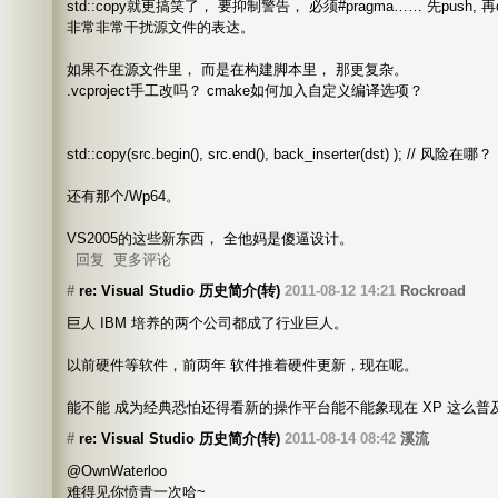
std::copy就更搞笑了， 要抑制警告， 必须#pragma…… 先push, 再d
非常非常干扰源文件的表达。
如果不在源文件里， 而是在构建脚本里， 那更复杂。
.vcproject手工改吗？ cmake如何加入自定义编译选项？
std::copy(src.begin(), src.end(), back_inserter(dst) ); // 风险在哪？
还有那个/Wp64。
VS2005的这些新东西， 全他妈是傻逼设计。
回复
更多评论
#
re: Visual Studio 历史简介(转)
2011-08-12 14:21
Rockroad
巨人 IBM 培养的两个公司都成了行业巨人。
以前硬件等软件，前两年 软件推着硬件更新，现在呢。
能不能 成为经典恐怕还得看新的操作平台能不能象现在 XP 这么
#
re: Visual Studio 历史简介(转)
2011-08-14 08:42
溪流
@OwnWaterloo
难得见你愤青一次哈~