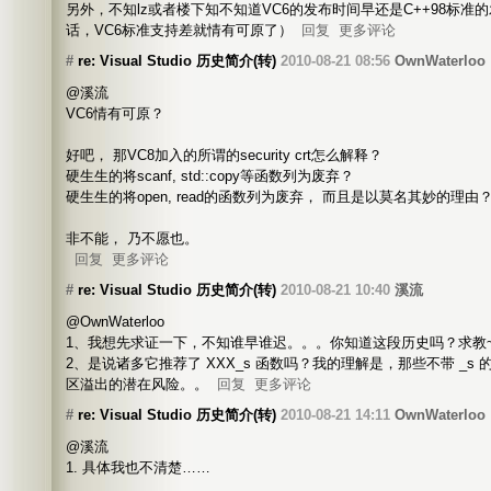
另外，不知lz或者楼下知不知道VC6的发布时间早还是C++98标准
话，VC6标准支持差就情有可原了）
回复
更多评论
#
re: Visual Studio 历史简介(转)
2010-08-21 08:56
OwnWaterloo
@溪流
VC6情有可原？
好吧， 那VC8加入的所谓的security crt怎么解释？
硬生生的将scanf, std::copy等函数列为废弃？
硬生生的将open, read的函数列为废弃， 而且是以莫名其妙的理由
非不能， 乃不愿也。
回复
更多评论
#
re: Visual Studio 历史简介(转)
2010-08-21 10:40
溪流
@OwnWaterloo
1、我想先求证一下，不知谁早谁迟。。。你知道这段历史吗？求教
2、是说诸多它推荐了 XXX_s 函数吗？我的理解是，那些不带 _s
区溢出的潜在风险。。
回复
更多评论
#
re: Visual Studio 历史简介(转)
2010-08-21 14:11
OwnWaterloo
@溪流
1. 具体我也不清楚……