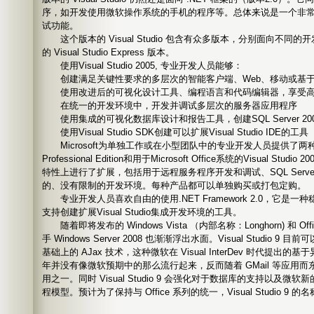
序，如开发使用微软操作系统的手机的程序等。总体来说是一个非
试功能。
这个版本的 Visual Studio 包含有众多版本，分别面向不同
的 Visual Studio Express 版本。
使用Visual Studio 2005, 专业开发人员能够：
创建满足关键性要求的多层次的智能客户端、Web、移动或基于Micros
使用改进后的可视化设计工具、编程语言和代码编辑器，享受高
在统一的开发环境中，开发并调试多层次的服务器应用程序
使用集成的可视化数据库设计和报告工具，创建SQL Server 20
使用Visual Studio SDK创建可以扩展Visual Studio IDE的工具
Microsoft为单独工作或在小型团队中的专业开发人员提供了两种选择，Vi
Professional Edition和用于Microsoft Office系统的Visual S
特性上进行了扩展，包括用于远程服务程序开发和调试、SQL Serve
的、没有限制的开发环境。每种产品都可以单独购买或打包定购。
专业开发人员喜欢自由的使用.NET Framework 2.0，它是
支持创建扩展Visual Studio集成开发环境的工具。
随着即将发布的 Windows Vista （内部名称：Longhorn) 和 Office 2
手 Windows Server 2008 也渐渐浮出水面。Visual Studio 9
基础上的 AJax 技术，这种微软在 Visual InterDev 时代提
年并没有像微软预期中的那么流行起来，反而随着 GMail 等应用
用之一。同时 Visual Studio 9 会强化对于数据库的支持以及微软新
程模型。预计为了保持与 Office 系列的统一，Visual Studio 9 的名称为 V