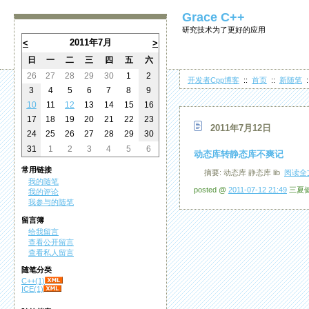
Grace C++
研究技术为了更好的应用
2011年7月
<
>
日
一
二
三
四
五
六
26
27
28
29
30
1
2
开发者Cpp博客
::
首页
::
新随笔
:
3
4
5
6
7
8
9
10
11
12
13
14
15
16
17
18
19
20
21
22
23
2011年7月12日
24
25
26
27
28
29
30
31
1
2
3
4
5
6
动态库转静态库不爽记
常用链接
摘要: 动态库 静态库 lib
阅读全
我的随笔
posted @
2011-07-12 21:49
三夏健 
我的评论
我参与的随笔
留言簿
给我留言
查看公开留言
查看私人留言
随笔分类
C++(1)
ICE(1)