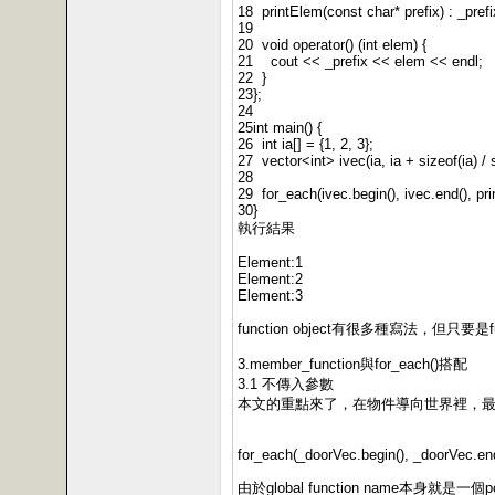
18 printElem(const char* prefix) : _prefix
19
20 void operator() (int elem) {
21 cout << _prefix << elem << endl;
22 }
23};
24
25int main() {
26 int ia[] = {1, 2, 3};
27 vector<int> ivec(ia, ia + sizeof(ia) / s
28
29 for_each(ivec.begin(), ivec.end(), pr
30}
執行結果
Element:1
Element:2
Element:3
function object有很多種寫法，但只要是fun
3.member_function與for_each()搭配
3.1 不傳入參數
本文的重點來了，在物件導向世界裡，最常用的就
for_each(_doorVec.begin(), _doorVec.en
由於global function name本身就是