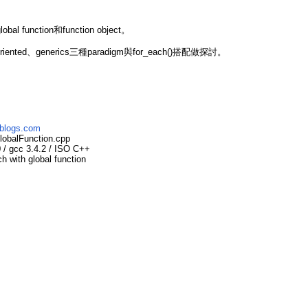
 function和function object。
riented、generics三種paradigm與for_each()搭配做探討。
nblogs.com
obalFunction.cpp
/ gcc 3.4.2 / ISO C++
 with global function