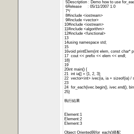
5Description : Demo how to use for_eac
6Release : 05/11/2007 1.0
7*/
8#include <iostream>
9#include <vector>
10#include <iostream>
11#include <algorithm>
12#include <functional>
13
14using namespace std;
15
16void printElem(int elem, const char* pr
17 cout << prefix << elem << endl;
18}
19
20int main() {
21 int ia[] = {1, 2, 3};
22 vector<int> ivec(ia, ia + sizeof(ia) / s
23
24 for_each(ivec.begin(), ivec.end(), bi
25}
執行結果
Element:1
Element:2
Element:3
Object Oriented與for_each()搭配