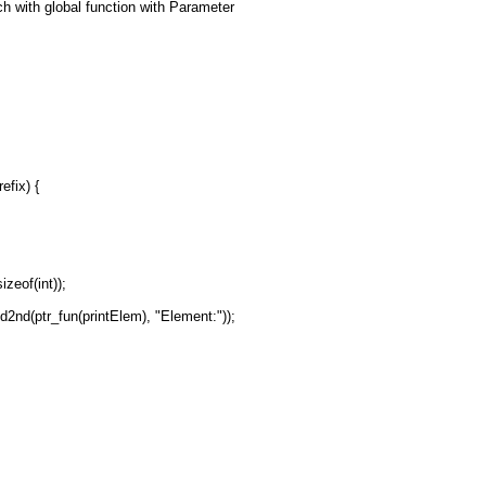
h with global function with Parameter
efix) {
izeof(int));
nd2nd(ptr_fun(printElem), "Element:"));