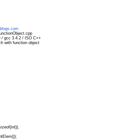
nblogs.com
nctionObject.cpp
/ gcc 3.4.2 / ISO C++
h with function object
izeof(int));
ntElem());