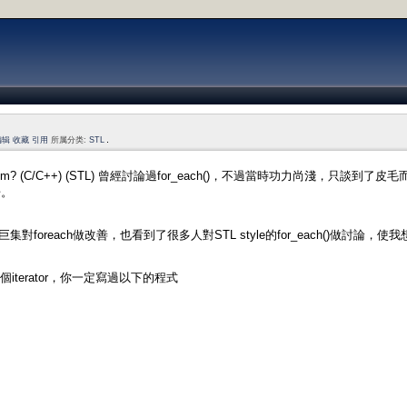
编辑
收藏
引用
所属分类:
STL
rithm? (C/C++) (STL) 曾經討論過for_each()，不過當時功力尚淺，只談到了皮毛而已
告。
了巨集對foreach做改善，也看到了很多人對STL style的for_each()做討論，使我
一個iterator，你一定寫過以下的程式