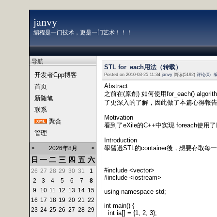
janvy
编程是一门技术，更是一门艺术！！！
导航
STL for_each用法（转载）
开发者Cpp博客
Posted on 2010-03-25 11:34
janvy
阅读(5192)
评论(0)
Abstract
首页
之前在(原創) 如何使用for_each() algo
新随笔
了更深入的了解，因此做了本篇心得報
联系
Motivation
聚合
看到了eXile的C++中实现 foreach使用
管理
Introduction
學習過STL的container後，想要存取每
<
2026年8月
>
日
一
二
三
四
五
六
#include <vector>
26
27
28
29
30
31
1
#include <iostream>
2
3
4
5
6
7
8
9
10
11
12
13
14
15
using namespace std;
16
17
18
19
20
21
22
int main() {
23
24
25
26
27
28
29
int ia[] = {1, 2, 3};