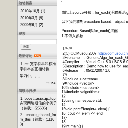
随笔档案
2010年10月 (1)
由以上source可知，for_each()只能配合global
2010年3月 (9)
以下我們將對procedure based、object o
2009年6月 (2)
Procedure Based與for_each()搭配
搜索
1.不傳入參數
1/**//*
2(C) OOMusou 2007
http://oomusou.c
最新评论
3Filename : GenericAlgo_for_each_Gl
4Compiler : Visual C++ 8.0 / BCB 6.0 
1. re: 宽字符串和标准
5Description : Demo how to use for_each
字符串的互相转换
6Release : 05/11/2007 1.0
7*/
学习中。。。
8#include <iostream>
--mxs
9#include <vector>
10#include <iostream>
阅读排行榜
11#include <algorithm>
12
1. boost::asio::ip::tcp
13using namespace std;
实现网络通信的小例子
14
（转载）(25606)
15void printElem(int& elem) {
16 cout << elem << endl;
2. enable_shared_fro
17}
m_this（转载）(1116
18
3)
19int main() {