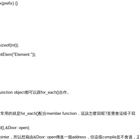
(prefix) {}
izeof(int));
intElem("Element:"));
ction object都可以跟for_each()合作。
是for_each()配合member function，這該怎麼寫呢?直覺會這樣子寫
d(),&Door::open);
一個pointer，所以想藉由&Door::open傳進一個address，但這樣compile並不會