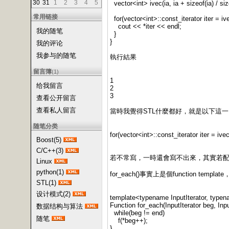
30
31
1
2
3
4
5
vector<int> ivec(ia, ia + sizeof(ia) / size
常用链接
for(vector<int>::const_iterator iter = ivec
cout << *iter << endl;
我的随笔
}
}
我的评论
我参与的随笔
執行結果
留言簿
(1)
1
给我留言
2
3
查看公开留言
查看私人留言
當時我覺得STL什麼都好，就是以下這
随笔分类
for(vector<int>::const_iterator iter = ivec.
Boost(5)
C/C++(3)
若不常寫，一時還會寫不出來，其實若配合co
Linux
python(1)
for_each()事實上是個function template
STL(1)
设计模式(2)
template<typename InputIterator, type
Function for_each(InputIterator beg, Inpu
数据结构与算法
while(beg != end)
随笔
f(*beg++);
}