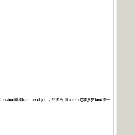
 function轉成function object，然後再用bind2nd()將參數bind成一