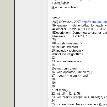
1.不傳入參數
使用function object
1/**//*
2(C) OOMusou 2007
http://oomusou.c
3Filename : GenericAlgo_for_each_Fu
4Compiler : Visual C++ 8.0 / BCB 6.0 
5Description : Demo how to use for_eac
6Release : 05/11/2007 1.0
7*/
8#include <iostream>
9#include <vector>
10#include <iostream>
11#include <algorithm>
12
13using namespace std;
14
15struct printElem {
16 void operator() (int elem) {
17 cout << elem << endl;
18 }
19};
20
21int main() {
22 int ia[] = {1, 2, 3};
23 vector<int> ivec(ia, ia + sizeof(ia) / s
24
25 for_each(ivec.begin(), ivec.end(), pri