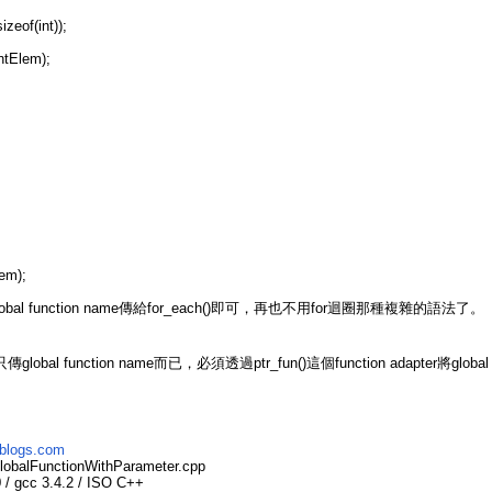
izeof(int));
intElem);
lem);
d()和global function name傳給for_each()即可，再也不用for迴圈那種複雜的語法了。
obal function name而已，必須透過ptr_fun()這個function adapter將global
nblogs.com
obalFunctionWithParameter.cpp
/ gcc 3.4.2 / ISO C++