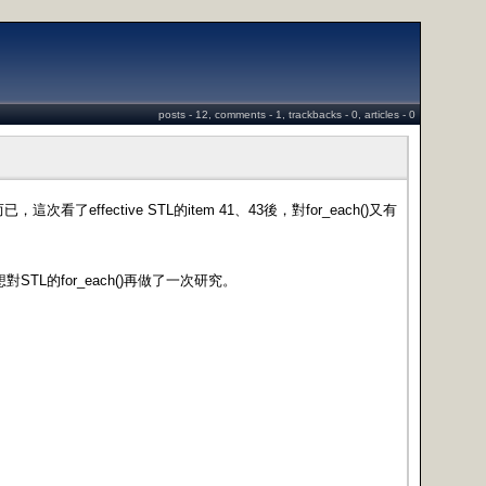
posts - 12, comments - 1, trackbacks - 0, articles - 0
，這次看了effective STL的item 41、43後，對for_each()又有
想對STL的for_each()再做了一次研究。