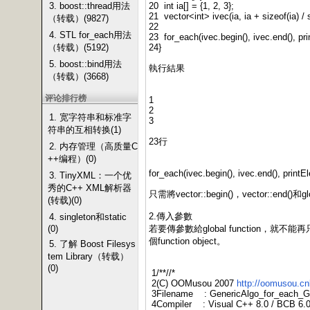
3. boost::thread用法
20 int ia[] = {1, 2, 3};
21 vector<int> ivec(ia, ia + sizeof(ia) / s
（转载）(9827)
22
4. STL for_each用法
23 for_each(ivec.begin(), ivec.end(), pr
（转载）(5192)
24}
5. boost::bind用法
執行結果
（转载）(3668)
评论排行榜
1
2
1. 宽字符串和标准字
3
符串的互相转换(1)
23行
2. 内存管理（高质量C
++编程）(0)
for_each(ivec.begin(), ivec.end(), printE
3. TinyXML：一个优
秀的C++ XML解析器
只需將vector::begin()，vector::en
(转载)(0)
2.傳入參數
4. singleton和static
(0)
若要傳參數給global function，就不能再只傳gl
個function object。
5. 了解 Boost Filesys
tem Library（转载）
(0)
1/**//*
2(C) OOMusou 2007
http://oomusou.c
3Filename : GenericAlgo_for_each_Gl
4Compiler : Visual C++ 8.0 / BCB 6.0 