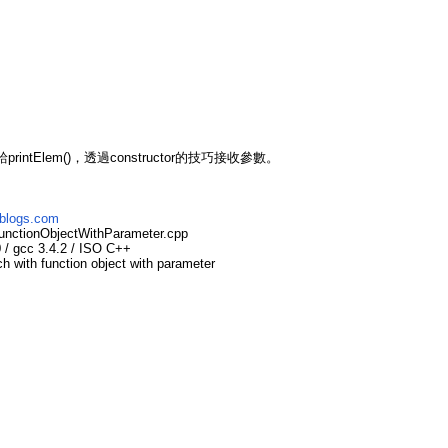
printElem()，透過constructor的技巧接收參數。
nblogs.com
nctionObjectWithParameter.cpp
/ gcc 3.4.2 / ISO C++
 with function object with parameter