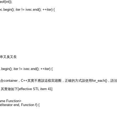
of(int));
.begin(); iter != ivec.end(); ++iter) {
一串又臭又長
begin(); iter != ivec.end(); ++iter) {
ntainer，C++其實不應該這樣寫迴圈，正確的方式該使用for_each()，
，其實做如下[effective STL item 41]
name Function>
tIterator end, Function f) {