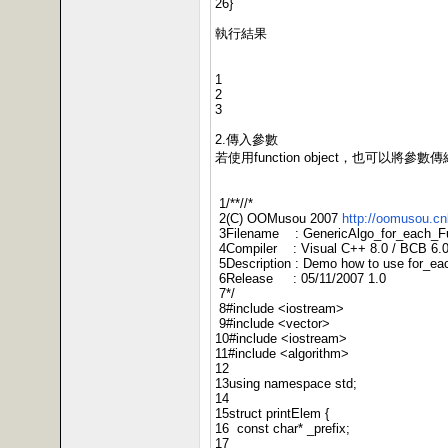
26}
執行結果
1
2
3
2.傳入參數
若使用function object，也可以將參數傳給
1/**//*
2(C) OOMusou 2007
http://oomusou.c
3Filename : GenericAlgo_for_each_Fu
4Compiler : Visual C++ 8.0 / BCB 6.0 
5Description : Demo how to use for_each
6Release : 05/11/2007 1.0
7*/
8#include <iostream>
9#include <vector>
10#include <iostream>
11#include <algorithm>
12
13using namespace std;
14
15struct printElem {
16 const char* _prefix;
17