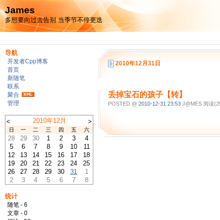
James
多想要向过去告别 当季节不停更迭
导航
开发者Cpp博客
2010年12月31日
首页
新随笔
联系
丢掉宝石的孩子【转】
聚合
管理
POSTED @
2010-12-31 23:53
J@MES 阅读(29
2010年12月
<
>
日
一
二
三
四
五
六
28
29
30
1
2
3
4
5
6
7
8
9
10
11
12
13
14
15
16
17
18
19
20
21
22
23
24
25
26
27
28
29
30
31
1
2
3
4
5
6
7
8
统计
随笔 - 6
文章 - 0