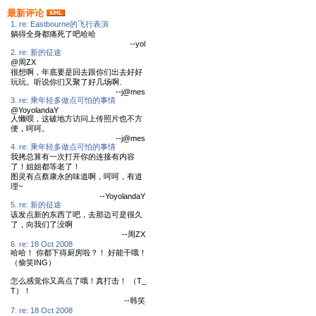
最新评论
1. re: Eastbourne的飞行表演
躺得全身都痛死了吧哈哈
--yol
2. re: 新的征途
@周ZX
很想啊，年底要是回去跟你们出去好好
玩玩。听说你们又聚了好几场啊.
--j@mes
3. re: 乘年轻多做点可怕的事情
@YoyolandaY
人懒呗，这破地方访问上传照片也不方
便，呵呵。
--j@mes
4. re: 乘年轻多做点可怕的事情
我拷总算有一次打开你的连接有内容
了！姐姐都等老了！
图灵有点蔡康永的味道啊，呵呵，有道
理~
--YoyolandaY
5. re: 新的征途
该发点新的东西了吧，去那边可是很久
了，向我们了没啊
--周ZX
6. re: 18 Oct 2008
哈哈！ 你都下得厨房啦？！ 好能干哦！
（偷笑ING）
怎么感觉你又高点了哦！真打击！ （T_
T）！
--韩笑
7. re: 18 Oct 2008