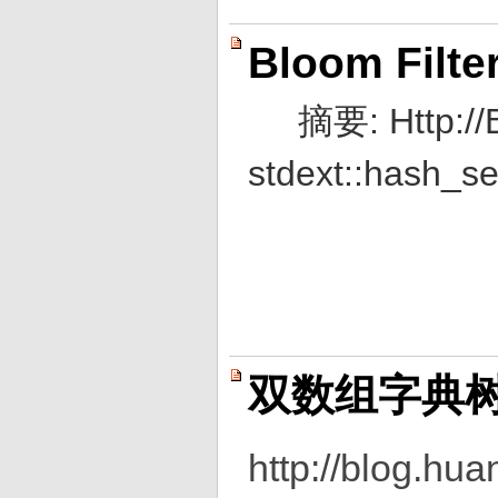
Bloom Fil
摘要: Http:/
stdext::ha
双数组字典
http://blog.hua