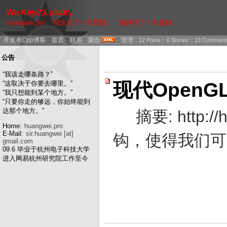
WisKeyのLullaby
huangwei.pro 『我失去了一只臂膀』「就睁开了一只眼睛」
开发者Cpp博客
::
首页
::
联系
::
聚合
::
管理
12 Posts :: 0 Stories :: 23 Comment
公告
“我该走哪条路？”
现代OpenG
“这取决于你要去哪里。”
“我只想能到某个地方。”
“只要你走的够远，你始终能到
达那个地方。”
摘要: http:
Home:
huangwei.pro
E-Mail:
sir.huangwei [at]
钩，使得我们可以
gmail.com
09.6 毕业于杭州电子科技大学
进入网易杭州研究院工作至今