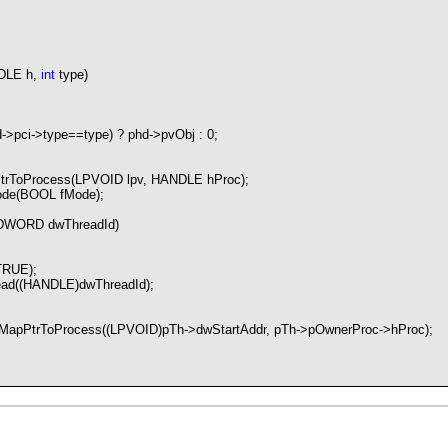
DLE h,
int
type)
d
->
pci
->
type
==
type)
?
phd
->
pvObj :
0
;
ToProcess(LPVOID lpv, HANDLE hProc);
de(BOOL fMode);
DWORD dwThreadId)
RUE);
ad((HANDLE)dwThreadId);
apPtrToProcess((LPVOID)pTh
->
dwStartAddr, pTh
->
pOwnerProc
->
hProc);