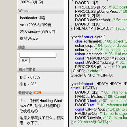
2007年3月 (9)
DWORD _1[
3
];
PPROCESS pProc;
/*
0C: point
Wince
PPROCESS pOwnerProc;
/*
10
DWORD _2[
18
];
bootloader 博客
DWORD dwStartAddr;
/*
5c: th
DWORD _3[
10
];
vc++2005入门经典
}
THREAD,
*
PTHREAD;
/*
Thread
跨入wince开发的大门
typedef
struct
cinfo
{
微软Wince
char
acName[
4
];
/*
00: object t
uchar disp;
/*
04: type of dispa
搜索
uchar type;
/*
05: api handle t
ushort
cMethods;
/*
06: # of me
const
PFNVOID
*
ppfnMethods;
const
DWORD
*
pdwSig;
/*
0C: 
PPROCESS pServer;
/*
10: ptr
积分与排名
}
CINFO;
/*
cinfo
*/
typedef CINFO
*
PCINFO;
积分 - 87339
typedef
struct
_HDATA HDATA,
*
排名 - 283
struct
_HDATA
{
DWORD _1[
2
];
/*
00: links for a
最新评论
HANDLE hValue;
/*
08: Current
1. re: [转载]Hacking Wind
DWORD
lock
;
/*
0C: access in
DWORD
ref
;
/*
10: reference in
ows CE: 如何从线程ID获
const
CINFO
*
pci;
/*
14: ptr to 
取线程名称
PVOID pvObj;
/*
18: ptr to obj
这篇文章我找了很久，很实
DWORD dwInfo;
/*
1C: extra ha
}
;
/*
20: sizeof(HDATA)
*/
用，收下了。