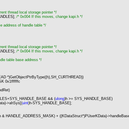
ent thread local storage pointer
*/
NDLES];
/*
0x004 If this moves, change kapi.h
*/
e address of handle table
*/
ent thread local storage pointer
*/
NDLES];
/*
0x004 If this moves, change kapi.h
*/
dle table base address
*/
EAD *)GetObjectPtrByType((h),SH_CURTHREAD))
0x1ffffffc
dRet)
LES
+
SYS_HANDLE_BASE
&&
(
ulong
)h
>=
SYS_HANDLE_BASE)
ata)
->
ahSys[(
uint
)h
-
SYS_HANDLE_BASE];
h
&
HANDLE_ADDRESS_MASK)
+
((KDataStruct
*
)PUserKData)
->
handleBase