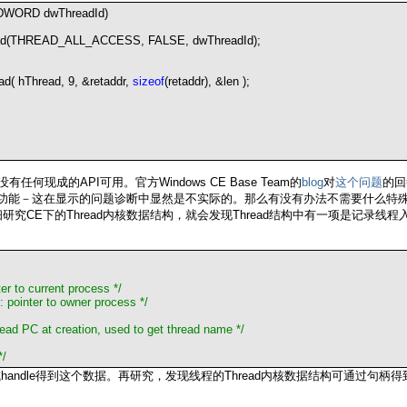
DWORD dwThreadId)
d(THREAD_ALL_ACCESS, FALSE, dwThreadId);
ad( hThread,
9
,
&
retaddr,
sizeof
(retaddr),
&
len );
有任何现成的API可用。官方Windows CE Base Team的
blog
对
这个问题
的回答
e一些profiler功能－这在显示的问题诊断中显然是不实际的。那么有没有办法不需要
研究CE下的Thread内核数据结构，就会发现Thread结构中有一项是记录线
er to current process
*/
: pointer to owner process
*/
read PC at creation, used to get thread name
*/
*/
andle得到这个数据。再研究，发现线程的Thread内核数据结构可通过句柄得