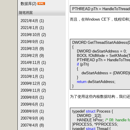
数据库(2)
PTHREAD pTh
=
HandleToThread(
随笔档案
而且，在Windows CE下，线程
2021年4月 (1)
2021年1月 (1)
2019年10月 (2)
2019年9月 (1)
DWORD GetThreadStartAddress(
{
2019年3月 (9)
DWORD dwStartAddress
=
0
;
2019年2月 (9)
BOOL fOldMode
=
SetKMode(T
PTHREAD pTh
=
HandleToThre
2014年11月 (1)
if
(pTh)
{
2013年3月 (1)
dwStartAddress
=
(DWORD)M
2010年1月 (1)
}
return
dwStartAddress;
2009年12月 (2)
}
2009年11月 (2)
为了使用这些内核数据结构，我们
2009年8月 (1)
2009年6月 (1)
2008年9月 (1)
typedef
struct
Process
{
DWORD _1[
2
];
2007年9月 (4)
HANDLE hProc;
/*
08: handle f
}
PROCESS,
*
PPROCESS;
2007年4月 (8)
typedef
struct
Thread
{