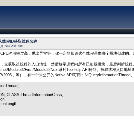
 如何从线程ID获取线程名称
1)
编辑
收藏
引用
CPU占用率过高，抛出异常等，你一定想知道这个线程是由哪个模块创建的
是，先获取该线程的入口地址，然后枚举进程内所有已加载模块，最后判断线程
napshot/Module32First/Module32Next系列ToolHelp API得到。获取线程
/XP/2003，等），有一个未公开的Native API可用：NtQueryInformationThr
ionThread(
,
S ThreadInformationClass,
on,
nLength,
h