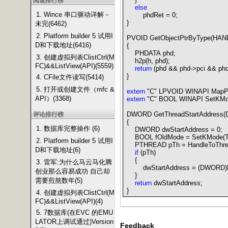
阅读排行榜
else
1. Wince 串口驱动详解－
phdRet
=
0
;
}
未完(6462)
2. Platform builder 5 试用I
PVOID GetObjectPtrByType(HAN
D和下载地址(6416)
{
PHDATA phd;
3. 创建虚拟列表ClistCtrl(M
h2p(h, phd);
FC)&&ListView(API)(5559)
return
(phd
&&
phd
->
pci
&&
ph
}
4. CFile文件读写(5414)
5. 打开或创建文件（mfc &
extern
"
C
"
LPVOID WINAPI MapPtr
API）(3368)
extern
"
C
"
BOOL WINAPI SetKMo
DWORD GetThreadStartAddress(
评论排行榜
{
1. 数据库完整操作 (6)
DWORD dwStartAddress
=
0
;
BOOL fOldMode
=
SetKMode(T
2. Platform builder 5 试用I
PTHREAD pTh
=
HandleToThre
D和下载地址(6)
if
(pTh)
{
3. 雷军:为什么马云马化腾
dwStartAddress
=
(DWORD)M
创业那么容易成功 自己却
}
需要煎熬数年(5)
return
dwStartAddress;
}
4. 创建虚拟列表ClistCtrl(M
FC)&&ListView(API)(4)
5. 7数据库(在EVC 的EMU
LATOR上调试通过)Version
Feedback