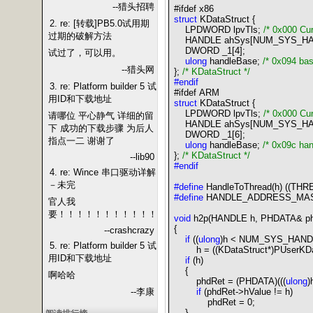
--猎头招聘
#ifdef x86
struct
KDataStruct
{
2. re: [转载]PB5.0试用期
LPDWORD lpvTls;
/*
0x000 Curr
过期的破解方法
HANDLE ahSys[NUM_SYS_HA
DWORD _1[
4
];
试过了，可以用。
ulong
handleBase;
/*
0x094 bas
--猎头网
}
;
/*
KDataStruct
*/
#endif
3. re: Platform builder 5 试
#ifdef ARM
用ID和下载地址
struct
KDataStruct
{
LPDWORD lpvTls;
/*
0x000 Curr
请哪位 平心静气 详细的留
HANDLE ahSys[NUM_SYS_HA
下 成功的下载步骤 为后人
DWORD _1[
6
];
指点一二 谢谢了
ulong
handleBase;
/*
0x09c han
}
;
/*
KDataStruct
*/
--lib90
#endif
4. re: Wince 串口驱动详解
－未完
#define
HandleToThread(h) ((THR
#define
HANDLE_ADDRESS_MASK 
官人我
要！！！！！！！！！！！
void
h2p(HANDLE h, PHDATA
&
ph
{
--crashcrazy
if
((
ulong
)h
<
NUM_SYS_HAND
5. re: Platform builder 5 试
h
=
((KDataStruct
*
)PUserKD
用ID和下载地址
if
(h)
{
啊哈哈
phdRet
=
(PHDATA)(((
ulong
)
--李康
if
(phdRet
->
hValue
!=
h)
phdRet
=
0
;
}