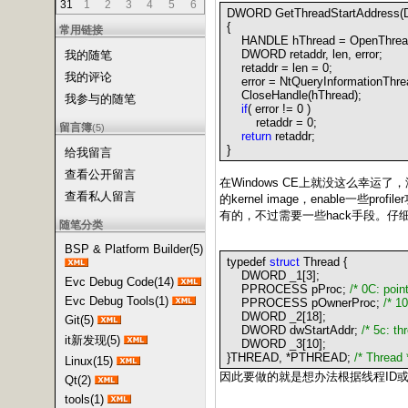
31
1
2
3
4
5
6
DWORD GetThreadStartAddress(
{
常用链接
HANDLE hThread
=
OpenThrea
DWORD retaddr, len, error;
我的随笔
retaddr
=
len
=
0
;
我的评论
error
=
NtQueryInformationThre
CloseHandle(hThread);
我参与的随笔
if
( error
!=
0
)
retaddr
=
0
;
留言簿
(5)
return
retaddr;
}
给我留言
查看公开留言
在Windows CE上就没这么幸运了，没
查看私人留言
的kernel image，enabl
有的，不过需要一些hack手段。仔细
随笔分类
BSP & Platform Builder(5)
typedef
struct
Thread
{
DWORD _1[
3
];
Evc Debug Code(14)
PPROCESS pProc;
/*
0C: point
Evc Debug Tools(1)
PPROCESS pOwnerProc;
/*
10
DWORD _2[
18
];
Git(5)
DWORD dwStartAddr;
/*
5c: th
it新发现(5)
DWORD _3[
10
];
}
THREAD,
*
PTHREAD;
/*
Thread
Linux(15)
因此要做的就是想办法根据线程ID或h
Qt(2)
tools(1)