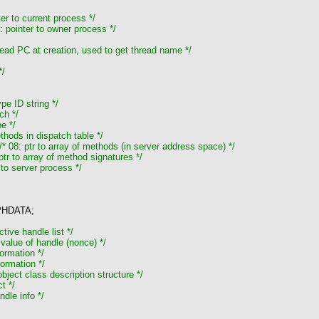
er to current process
*/
: pointer to owner process
*/
read PC at creation, used to get thread name
*/
*/
ype ID string
*/
tch
*/
ype
*/
thods in dispatch table
*/
/*
08: ptr to array of methods (in server address space)
*/
ptr to array of method signatures
*/
 to server process
*/
PHDATA;
ctive handle list
*/
 value of handle (nonce)
*/
formation
*/
formation
*/
object class description structure
*/
ect
*/
ndle info
*/