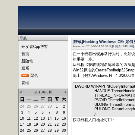
导航
[转载]Hacking Windows CE:
开发者Cpp博客
Posted on 2013-03-14 10:38
宋鹏
阅读(1248)
评论(
首页
在一个线程出现异常行为时，比如说
的重要一步。
新随笔
从线程ID获取线程名称通常的方法
联系
Win32标准的CreateToolhelp32S
聚合
统上（包括Windows NT 4.0/2000
管理
DWORD WINAPI NtQueryInformat
HANDLE ThreadHandle
<
2013年3月
>
THREAD_INFORMATION_CLAS
日
一
二
三
四
五
六
PVOID ThreadInformati
ULONG ThreadInformatio
24
25
26
27
28
1
2
PULONG ReturnLengt
3
4
5
6
7
8
9
);
10
11
12
13
14
15
16
获取线程入口地址可用：
17
18
19
20
21
22
23
24
25
26
27
28
29
30