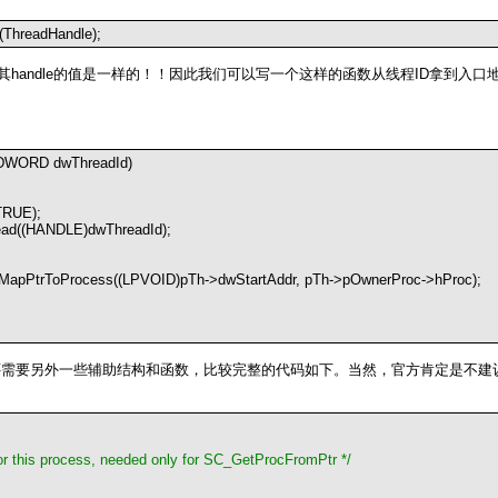
ThreadHandle);
ID和其handle的值是一样的！！因此我们可以写一个这样的函数从线程ID拿到入口
DWORD dwThreadId)
RUE);
ad((HANDLE)dwThreadId);
apPtrToProcess((LPVOID)pTh
->
dwStartAddr, pTh
->
pOwnerProc
->
hProc);
还需要另外一些辅助结构和函数，比较完整的代码如下。当然，官方肯定是不建
or this process, needed only for SC_GetProcFromPtr
*/