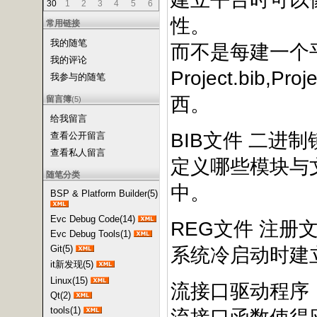
30
1
2
3
4
5
6
性。
常用链接
我的随笔
而不是每建一个
我的评论
Project.bib,Pr
我参与的随笔
西。
留言簿
(5)
给我留言
BIB文件 二进
查看公开留言
查看私人留言
定义哪些模块与
随笔分类
中。
BSP & Platform Builder(5)
Evc Debug Code(14)
REG文件 注册
Evc Debug Tools(1)
Git(5)
系统冷启动时建
it新发现(5)
Linux(15)
流接口驱动程序
Qt(2)
tools(1)