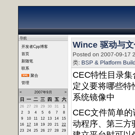
导航
Wince 驱动与
开发者Cpp博客
Posted on 2007-09-17 
首页
新随笔
类:
BSP & Platform Buil
联系
CEC特性目录
聚合
管理
定义要将哪些特
<
2007年9月
>
系统镜像中
日
一
二
三
四
五
六
26
27
28
29
30
31
1
CEC文件简单
2
3
4
5
6
7
8
9
10
11
12
13
14
15
动程序、第三方驱
16
17
18
19
20
21
22
23
24
25
26
27
28
29
建立平台时可以