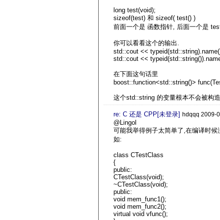
long test(void);
sizeof(test) 和 sizeof( test() )
前面一个是 函数指针, 后面一个是 test 
你可以看看这个的输出.
std::cout << typeid(std::string).name(
std::cout << typeid(std::string()).name
在下面这句话里
boost::function<std::string()> func(Te
这个std::string 的变量根本不会被
re: C 还是 CPP[未登录]
hdqqq 2009-0
@Lingol
可能我举得例子太简单了,在编译时候没
如:
class CTestClass
{
public:
CTestClass(void);
~CTestClass(void);
public:
void mem_func1();
void mem_func2();
virtual void vfunc();