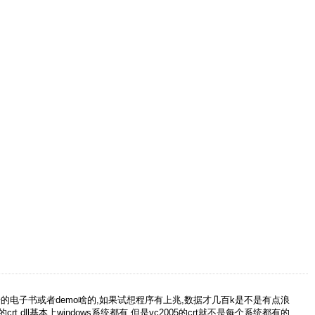
的电子书或者demo啥的,如果试想程序有上兆,数据才几百k是不是有点浪
 dll基本上windows系统都有,但是vc2005的crt就不是每个系统都有的,