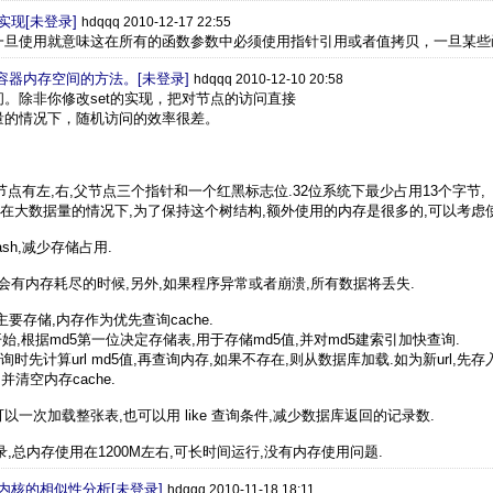
实现[未登录]
hdqqq 2010-12-17 22:55
一旦使用就意味这在所有的函数参数中必须使用指针引用或者值拷贝，一旦某些
L容器内存空间的方法。[未登录]
hdqqq 2010-12-10 20:58
。除非你修改set的实现，把对节点的访问直接
量的情况下，随机访问的效率很差。
,一个节点有左,右,父节点三个指针和一个红黑标志位.32位系统下最少占用13个字节,
在大数据量的情况下,为了保持这个树结构,额外使用的内存是很多的,可以考虑使用ha
ash,减少存储占用.
总会有内存耗尽的时候,另外,如果程序异常或者崩溃,所有数据将丢失.
存储,内存作为优先查询cache.
F 开始,根据md5第一位决定存储表,用于存储md5值,并对md5建索引加快查询.
,查询时先计算url md5值,再查询内存,如果不存在,则从数据库加载.如为新url,先存
并清空内存cache.
可以一次加载整张表,也可以用 like 查询条件,减少数据库返回的记录数.
条记录,总内存使用在1200M左右,可长时间运行,没有内存使用问题.
内核的相似性分析[未登录]
hdqqq 2010-11-18 18:11