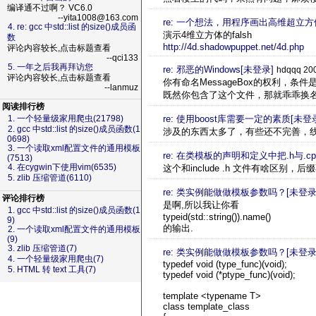
编译通不过啊？ VC6.0
--yita1008@163.com
re: 一个想法，用程序画出高维超立
4. re: gcc 中std::list 的size()成员函
演示4维立方体的falsh
数
http://4d.shadowpuppet.net/4d.php
评论内容较长,点击标题查看
--qci133
5. 一年之后我再拜访您
re: 邪恶的Windows[未登录]
hdqqq 200
评论内容较长,点击标题查看
你有命名MessageBox的权利，条件是别
--lanmuz
既然你包含了这个文件，那就乖乖换
阅读排行榜
re: 使用boost库需要一定的素质[未登
1. 一个轻量级家用爬虫(21798)
2. gcc 中std::list 的size()成员函数(1
涉及的东西太多了，有些还不完善，线
0698)
3. 一个读取xml配置文件的通用模板
re: 在类模板的声明和定义中把.h与.c
(7513)
4. 在cygwin下使用vim(6535)
这个和include .h 文件有啥区别，
5. zlib 压缩管道(6110)
re: 类实例能做做模板参数吗？[未登录
评论排行榜
是啊,所以我让你看
1. gcc 中std::list 的size()成员函数(1
typeid(std::string()).name()
9)
的输出.
2. 一个读取xml配置文件的通用模板
(9)
3. zlib 压缩管道(7)
re: 类实例能做做模板参数吗？[未登录
4. 一个轻量级家用爬虫(7)
typedef void (type_func)(void);
5. HTML 转 text 工具(7)
typedef void (*ptype_func)(void);
template <typename T>
class template_class