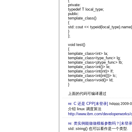
{
private:
typedef T local_type;
public:
template_class()
{
std::cout << typeid(local_type).name(
}
};
void test()
{
template_class<int> la;
template_class<type_func> lg;
template_class<ptype_func> lb;
template_class<int()> le;
template_class<int(int)> lf;
template_class<int(int())> lc;
template_class<void()> ld;
}
上面的代码可编译通过
re: C 还是 CPP[未登录]
hdqqq 2009-0
介绍 linux 调度算法
http://www.ibm.com/developerworks/cn
re: 类实例能做做模板参数吗？[未登录
std::string() 也可以看作是一个类型.