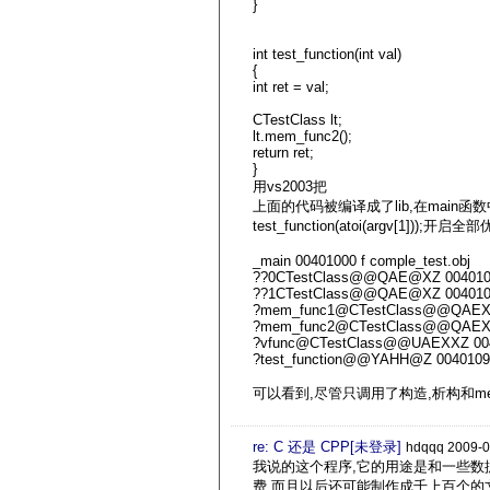
}
int test_function(int val)
{
int ret = val;
CTestClass lt;
lt.mem_func2();
return ret;
}
用vs2003把
上面的代码被编译成了lib,在main函
test_function(atoi(argv[1])
_main 00401000 f comple_test.obj
??0CTestClass@@QAE@XZ 00401020 f
??1CTestClass@@QAE@XZ 00401040 f
?mem_func1@CTestClass@@QAEXXZ 0
?mem_func2@CTestClass@@QAEXXZ 0
?vfunc@CTestClass@@UAEXXZ 004010
?test_function@@YAHH@Z 00401090 f
可以看到,尽管只调用了构造,析构和mem_f
re: C 还是 CPP[未登录]
hdqqq 2009-0
我说的这个程序,它的用途是和一些数据
费,而且以后还可能制作成千上百个的文件,累