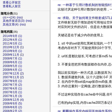
查看公开留言
re: 一种基于引用计数机制的智能指针
查看私人留言
比较讨厌这种引用计数指针的使用，
随笔分类
(31)
c/c++(24)
(rss)
re: 求助。关于如何将文件映射成ST
其他开发语言(3)
(rss)
文件映射无助于增加进程可用地址空间
其他文章(4)
(rss)
对应到对文件的访问，但是在大数据
随笔档案
(35)
关键还是在于减少内存的使用上
2014年9月 (1)
2012年4月 (1)
1. stl 中的set使用红黑树实现的
2011年3月 (1)
2010年12月 (1)
考虑内存对齐下,可能使用到16个字节,
2010年9月 (1)
2009年11月 (1)
2. url长度都比较长,可考虑计算md5 h
2008年7月 (1)
2008年6月 (1)
3. 不要妄想把所有数据都存在内存,
2008年5月 (1)
2008年4月 (1)
我以前实现的一种方式是,以数据库为主要
2007年12月 (2)
1. 数据库建散列表, 以十六进制 0-
2007年11月 (2)
2007年9月 (1)
2. 在内存中用set或map保存md5值
2007年7月 (2)
3. 内存总量到一定阀值,进行数据保存,
2007年4月 (1)
2007年3月 (1)
不过这种实现存在cache命中问题,你
2007年1月 (3)
2006年12月 (4)
已有的php实现,内存cache200万
2006年9月 (5)
2006年8月 (2)
re: 麒麟操作系统内核同其他操作系统
2006年2月 (2)