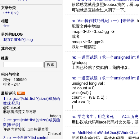
麒麟感觉就是参照freebsd搞的，看
文章分类
可能就是直接拿过来调了一下。
c++
(rss)
re: Vim操作技巧札记（一）[未登录]
h
相册
配置文件中增加
first
imap <F3> <Esc>gg=G
另外的BLOG
或者
我在CSDN的blog
nmap <F3> gg=G
以后一键搞定.
其它链接
re: 一道面试题（求一个unsigned 
搜索
@hdqqq
上面已经贴了类似的，我的作废。
积分与排名
re: 一道面试题（求一个unsigned 
积分 - 105950
unsigned long val ;
排名 - 247
int count = 0;
while(val) {
最新评论
count += (val & 1) ;
1. re: gcc 中std::list 的size()成员函
val >>= 1;
数[未登录]
}
@Chipset
麻烦看清楚文章再喷
--hdqqq
re: 学之者生，用之者死——ACE历
2. re: gcc 中std::list 的size()成员函
用协议栈代码和ace代码对比欠妥，
数[未登录]
评论内容较长,点击标题查看
re: MultiByteToWideChar和WideC
--Chipset
3. re: 一个自画的list control
照着楼主的代码，果然有问题，麻烦