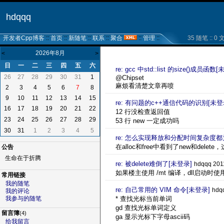
hdqqq
开发者Cpp博客
::
首页
::
新随笔
::
联系
::
聚合
::
管理
::
35 随笔 :: 0 文章
2026年8月
<
>
日
一
二
三
四
五
六
re: gcc 中std::list 的size()成员函数
26
27
28
29
30
31
1
@Chipset
麻烦看清楚文章再喷
2
3
4
5
6
7
8
9
10
11
12
13
14
15
re: 有问题的c++通信代码的识别[未登
16
17
18
19
20
21
22
12 行没检查返回值
23
24
25
26
27
28
29
53 行 new 一定成功吗
30
31
1
2
3
4
5
re: 怎么实现释放和分配时间复杂度都
在alloc和free中看到了new和delet
公告
生命在于折腾
re: 被delete难倒了[未登录]
hdqqq 201
如果楼主使用 /mt 编译，dll启动
常用链接
我的随笔
re: 自己常用的 VIM 命令[未登录]
hdq
我的评论
* 查找光标当前单词
我参与的随笔
gd 查找光标单词定义
留言簿
(4)
ga 显示光标下字母ascii码
给我留言