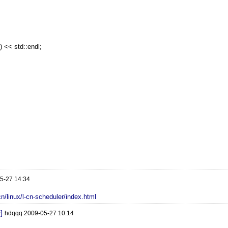
) << std::endl;
5-27 14:34
/linux/l-cn-scheduler/index.html
]
hdqqq 2009-05-27 10:14