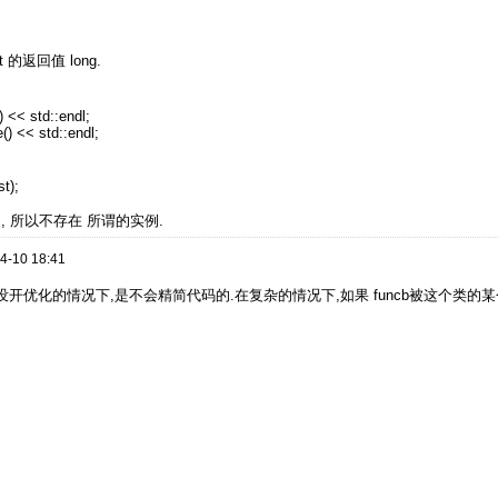
的返回值 long.
) << std::endl;
() << std::endl;
st);
构造, 所以不存在 所谓的实例.
4-10 18:41
开优化的情况下,是不会精简代码的.在复杂的情况下,如果 funcb被这个类的某