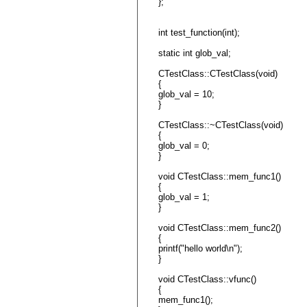
};
int test_function(int);
static int glob_val;
CTestClass::CTestClass(void)
{
glob_val = 10;
}
CTestClass::~CTestClass(void)
{
glob_val = 0;
}
void CTestClass::mem_func1()
{
glob_val = 1;
}
void CTestClass::mem_func2()
{
printf("hello world\n");
}
void CTestClass::vfunc()
{
mem_func1();