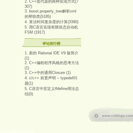
2. C++迭代器的两种实现方式(7
307)
3. boost.property_tree解析xml
的帮助类(5185)
4. 算法时间复杂度的计算(3390)
5. 用C语言实现有限状态自动机
FSM (1917)
评论排行榜
1. 新的 Rational IDE V9 版简介
(1)
2. C++编程程序风格的思考方法
(1)
3. C++中的通用Closure (1)
4. c/c++ 前置声明 -- typedef问
题(1)
5. C语言中宏定义#define用法总
结(0)
PK10开奖
PK10开奖