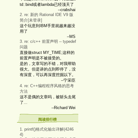
td::bind或者lambda已经顶天了
--crabshai
2. re: 新的 Rational IDE V9 版
简介[未登录]
这个玩意到IBM手里就越来越没
用了
--MS
3. re: c/c++ 前置声明 -- typedef
问题
直接做struct MY_TIME;这样的
前置声明是不被接受的。
是的，文章写的不错，对我帮助
很大。但是讲的点到即停了，没
有深度，可以再深度挖掘以下。
--宁采臣
4. re: C++编程程序风格的思考
方法
这不是偶的文章吗，被斩头去尾
了...
--Richard Wei
阅读排行榜
1. printf()格式化输出详解(4246
4)