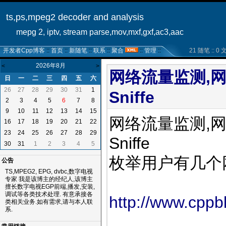
ts,ps,mpeg2 decoder and analysis
mepg 2, iptv, stream parse,mov,mxf,gxf,ac3,aac
开发者Cpp博客
::
首页
::
新随笔
::
联系
::
聚合
::
管理
::
21 随笔 :: 0 文章
2026年8月
<
>
网络流量监测,网卡信息
日
一
二
三
四
五
六
26
27
28
29
30
31
1
Sniffe
2
3
4
5
6
7
8
9
10
11
12
13
14
15
网络流量监测,网卡信息,
16
17
18
19
20
21
22
23
24
25
26
27
28
29
Sniffe
30
31
1
2
3
4
5
枚举用户有几个网
公告
TS,MPEG2, EPG, dvbc,数字电视
专家 我是该博主的经纪人,该博主
擅长数字电视EGP前端,播发,安装,
调试等各类技术处理. 有意承接各
http://www.cppb
类相关业务.如有需求,请与本人联
系.