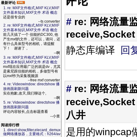
评论
最新评论
1. re: MXF文件格式,MXF KLV,MXF
文件基本知识,MXF文件 术语 概念
还是很专业的
#
re: 网络流量监
--ts converter
2. re: MXF文件格式,MXF KLV,MXF
文件基本知识,MXF文件 术语 概念
receive,Socket
前几天搞了一个 佳能的DC300, 他
产生mxf的文件，还可以，请问，还
有什么具体型号的相机，请提醒
静态库编译
回
下！ 谢谢了，
--啊
3. re: MXF文件格式,MXF KLV,MXF
文件基本知识,MXF文件 术语 概念
mxf现在应用最广泛的就是dv，尤其
是索尼跟佳能的相机，多做型号有
以mxf作为采集视频源
--free mxf converter
4. re: Videowindow: directshow 播
#
re: 网络流量监
放画面刷新问题
实在抱歉,改天,我们聊这个,
--啊
receive,Socke
5. re: Videowindow: directshow 播
放画面刷新问题
八井
评论内容较长,点击标题查看
--小查
阅读排行榜
是用的winpca
1. direct show,filter,elecard_demux
做网络播放器，主要格式：h264/av