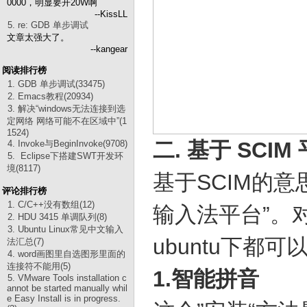
0000，明显要开20W啊
--KissLL
5. re: GDB 单步调试
文章太强大了。
--kangear
阅读排行榜
1. GDB 单步调试(33475)
2. Emacs教程(20934)
3. 解决“windows无法连接到选
定网络 网络可能不在区域中”(1
1524)
二. 基于 SCI
4. Invoke与BeginInvoke(9708)
5. Eclipse下搭建SWT开发环
境(8117)
基于SCIM的意
评论排行榜
1. C/C++没有数组(12)
输入法平台”。对
2. HDU 3415 单调队列(8)
3. Ubuntu Linux常见中文输入
ubuntu下
法汇总(7)
4. word画图里自选图形里面的
连接符不能用(5)
1.智能拼音
5. VMware Tools installation c
annot be started manually whil
e Easy Install is in progress.