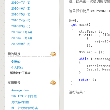
说，如果第一次被调用需
2010年7月 (1)
2010年6月 (2)
这里我们使用
SetTimer(NULL,
2010年5月 (1)
2010年4月 (8)
用例：
int
main()
2010年3月 (5)
{
xl::Timer t;
2009年11月 (4)
t.Set(1000, [](
2009年10月 (3)
{
printf(
2009年9月 (5)
});
MSG msg = {};
我的链接
while
(GetMessa
GitHub
{
TranslateMe
个人网站
DispatchMes
}
溪流软件工作室
return
0;
友情链接
}
Armageddon
运行结果：
xsh_123321的专栏
更吹落星如雨
做一个优雅的程序员