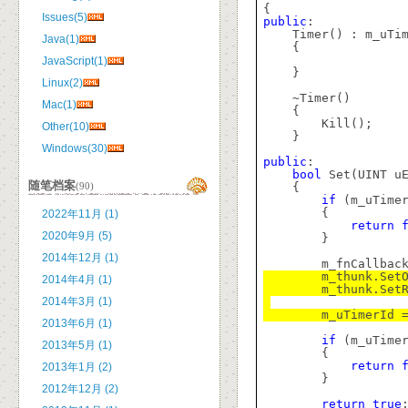
{
Issues(5)
public
:
Timer() : m_uTi
Java(1)
{
JavaScript(1)
}
Linux(2)
~Timer()
Mac(1)
{
Kill();
Other(10)
}
Windows(30)
public
:
bool
Set(UINT uE
随笔档案
(90)
{
if
(m_uTimer
{
2022年11月 (1)
return
2020年9月 (5)
}
2014年12月 (1)
m_fnCallbac
m_thunk.Set
2014年4月 (1)
m_thunk.Set
2014年3月 (1)
m_uTimerId 
2013年6月 (1)
if
(m_uTimer
2013年5月 (1)
{
return
2013年1月 (2)
}
2012年12月 (2)
return
true