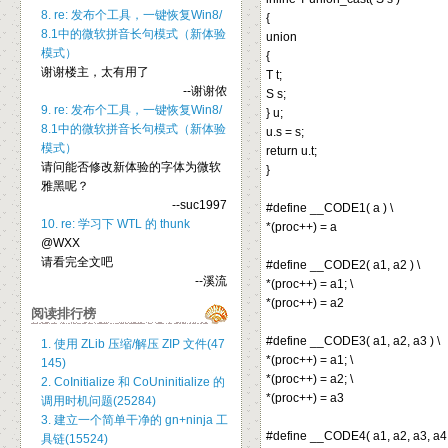
8. re: 发布个工具，一键恢复Win8/
{
8.1中的微软拼音长句模式（新体验
union
模式）
{
谢谢楼主，太有用了
T t;
--谢谢侬
S s;
9. re: 发布个工具，一键恢复Win8/
} u;
8.1中的微软拼音长句模式（新体验
u.s = s;
模式）
return u.t;
请问能否修改新体验的字体为微软
}
雅黑呢？
--suc1997
#define __CODE1( a ) \
10. re: 学习下 WTL 的 thunk
*(proc++) = a
@WXX
请看完全文吧
#define __CODE2( a1, a2 ) \
--溪流
*(proc++) = a1; \
*(proc++) = a2
阅读排行榜
#define __CODE3( a1, a2, a3 ) \
1. 使用 ZLib 压缩/解压 ZIP 文件(47
*(proc++) = a1; \
145)
*(proc++) = a2; \
2. CoInitialize 和 CoUninitialize 的
*(proc++) = a3
调用时机问题(25284)
3. 建立一个简单干净的 gn+ninja 工
#define __CODE4( a1, a2, a3, a4 
具链(15524)