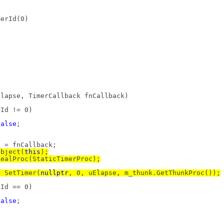
merId(0)
lapse, TimerCallback fnCallback)
Id != 0)
false
;
k = fnCallback;
Object(
this
);
RealProc(StaticTimerProc);
= SetTimer(
nullptr
, 0, uElapse, m_thunk.GetThunkProc());
Id == 0)
false
;
;