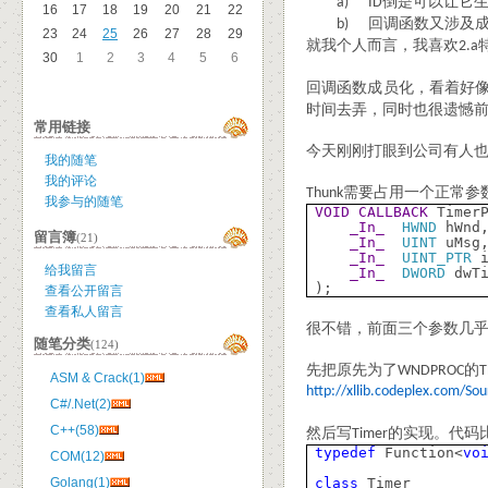
倒是可以让它
a)
ID
16
17
18
19
20
21
22
回调函数又涉及
b)
23
24
25
26
27
28
29
就我个人而言，我喜欢
2.a
30
1
2
3
4
5
6
回调函数成员化，看着好
时间去弄，同时也很遗憾前
常用链接
今天刚刚打眼到公司有人也做
我的随笔
我的评论
需要占用一个正常参
Thunk
我参与的随笔
VOID
CALLBACK
TimerP
_In_
HWND
hWnd
留言簿
(21)
_In_
UINT
uMsg
_In_
UINT_PTR
i
给我留言
_In_
DWORD
dwTi
);
查看公开留言
查看私人留言
很不错，前面三个参数几
随笔分类
(124)
先把原先为了
的
WNDPROC
T
ASM & Crack(1)
http://xllib.codeplex.com/So
C#/.Net(2)
C++(58)
然后写
的实现。代码
Timer
typedef
Function<
vo
COM(12)
Golang(1)
class
Timer