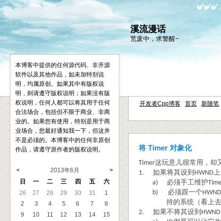
溪流漫话
荒废中，求警醒~
本博客中提供的任何源代码、非开源
软件以及其他作品，如未加特别说
明，均属原创。如果其中有版权说
明，则请遵守版权说明；如果没有版
权说明，任何人都可以将其用于任何
开发者Cpp博客
首页
新随笔
合法场合，包括但不限于商业、非商
业的。如果您有使用，特别是用于商
业场合，您最好通知我一下，但这并
不是必须的。本博客中的任何非原创
将 Timer 对象化
作品，请遵守原作者的版权说明。
这玩意儿很常用，却
Timer
<
2013年6月
>
如果将其设到
上
1.
HWND
日
一
二
三
四
五
六
必须手工维护
a)
Tim
必须跟一个
b)
HWN
26
27
28
29
30
31
1
持的系统（看上
2
3
4
5
6
7
8
如果不将其设到
2.
HWND
9
10
11
12
13
14
15