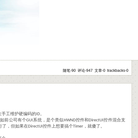
随笔-90 评论-947 文章-0 trackbacks-0
欢手工维护硬编码的
。
ID
比如前公司有个
系统，是个类似
控件和
控件混合支
GUI
HWND
DirectUI
行了，但如果在
控件上想要搞个
，就傻了。
DirectUI
Timer