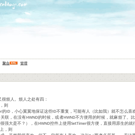
聚合
管理
又很烦人。烦人之处有四：
，则
的
，小心翼翼地保证这些
不重复，可能有人（比如我）就不怎么喜
er
ID
ID
关联，在没有
的时候，或者
不方便用的时候，就麻烦了。
D
HWND
HWND
去很强大是不？），在
控件上使用
很方便，直接用原生的就
HWND
SetTimer
上，则