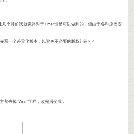
两全。
此几个月前我就觉得对于
也是可以做到的，但由于各种原因没
Timer
自己先写一个差异化版本，以避免不必要的版权纠纷^_^
地方都去掉“
”字样，改完后变成：
Wnd