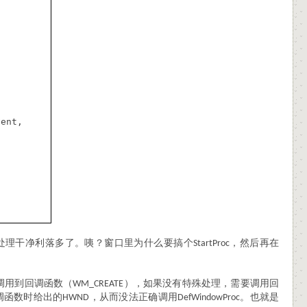
vent,
处理干净利落多了。咦？窗口里为什么要搞个
，然后再在
StartProc
调用到回调函数（
），如果没有特殊处理，需要调用回
WM_CREATE
调函数时给出的
，从而没法正确调用
。也就是
HWND
DefWindowProc