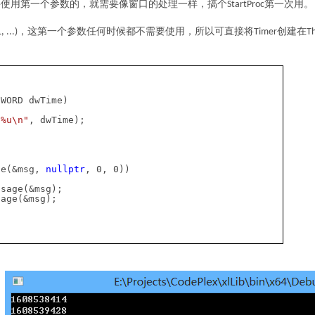
要使用第一个参数的，就需要像窗口的处理一样，搞个
第一次用。
StartProc
，这第一个参数任何时候都不需要使用，所以可直接将
创建在
 ...)
Timer
T
DWORD dwTime)
"%u\n"
, dwTime);
ge(&msg,
nullptr
, 0, 0))
ssage(&msg);
sage(&msg);