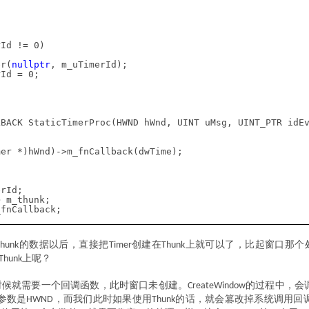
Id != 0)
er(
nullptr
, m_uTimerId);
rId = 0;
BACK StaticTimerProc(HWND hWnd, UINT uMsg, UINT_PTR idE
er *)hWnd)->m_fnCallback(dwTime);
erId;
> m_thunk;
_fnCallback;
的数据以后，直接把
创建在
上就可以了，比起窗口那个
Thunk
Timer
Thunk
上呢？
Thunk
时候就需要一个回调函数，此时窗口未创建。
的过程中，会
CreateWindow
参数是
，而我们此时如果使用
的话，就会篡改掉系统调用回
HWND
Thunk