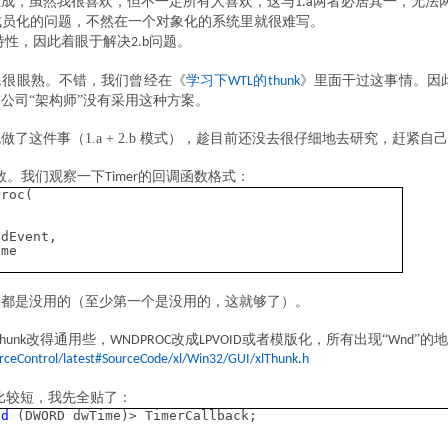
生成，虽然我很喜欢，但不一定所有人喜欢，这与
两者必居其一，无法
1.a
成员化的问题，不然在一个对象化的系统里就很难写。
特性，因此着眼于解决
问题。
2.b
像很眼熟。不错，我们曾经在《
学习下
的
》里面干过这事情。因
WTL
thunk
公司“架构师”没有采用这种方案。
了这件事（1.a + 2.b 模式），趁目前还没去很仔细地去研究，赶紧
数。我们观察一下
的回调函数格式：
Timer
roc(
,
,
dEvent,
me
乎都是没用的（至少第一个是没用的，这就够了）。
改得通用些，
改成
或者模版化，所有出现“
”的
hunk
WNDPROC
LPVOID
Wnd
urceControl/latest#SourceCode/xl/Win32/GUI/xlThunk.h
比较短，我先全贴了：
id
(DWORD dwTime)> TimerCallback;