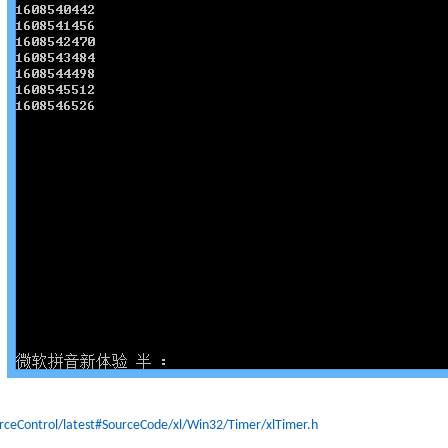
urceControl/latest#SourceCode/xl/Win32/Timer/xlTimer.h