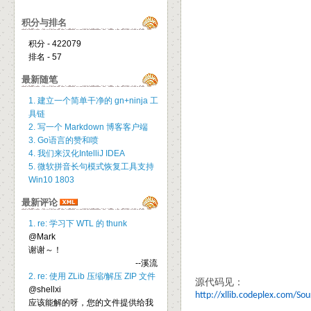
积分与排名
积分 - 422079
排名 - 57
最新随笔
1. 建立一个简单干净的 gn+ninja 工
具链
2. 写一个 Markdown 博客客户端
3. Go语言的赞和喷
4. 我们来汉化IntelliJ IDEA
5. 微软拼音长句模式恢复工具支持
Win10 1803
最新评论
1. re: 学习下 WTL 的 thunk
@Mark
谢谢～！
--溪流
2. re: 使用 ZLib 压缩/解压 ZIP 文件
源代码见：
@shellxi
http://xllib.codeplex.com/So
应该能解的呀，您的文件提供给我