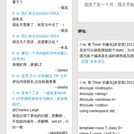
看下？
流浪了近一个月，我又开
--溪流
3. re: 我们来汉化IntelliJ IDEA
@冬瓜
现在不需要了，有官方中文了：）
--溪流
评论:
4. re: 我们来汉化IntelliJ IDEA
就没几个英语，还需要汉化？
#
re: 将 Timer 对象化[未登录] 2013-
--冬瓜
其实可以彻底摆脱那个static，办
5. re: 裸写一个含内嵌IE控件的窗口
因为各个编译器生成的调用成员函
[未登录]
回复
更多评论
亲测好用，谢谢LZ
--James
6. re: 使用 ZLib 压缩/解压 ZIP 文件
评论内容较长,点击标题查看
#
re: 将 Timer 对象化[未登录] 2013-
--shellxi
#include <iostream>
7. re: 发布个工具，一键恢复Win8/
#include <string>
8.1中的微软拼音长句模式（新体验
#include <windows.h>
模式）
#include <cstdio>
@Charles Leigh
using namespace std;
我也出现了类似的问题，想删除，
不知如何操作，求解啊。win10，小
白一枚
template<class T, class S>
--seashell61
inline T union_cast( S s )