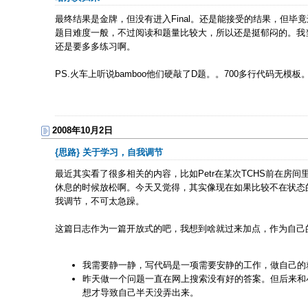
最终结果是金牌，但没有进入Final。还是能接受的结果，但毕
题目难度一般，不过阅读和题量比较大，所以还是挺郁闷的。我
还是要多多练习啊。
PS.火车上听说bamboo他们硬敲了D题。。700多行代码无模板。
2008年10月2日
{思路} 关于学习，自我调节
最近其实看了很多相关的内容，比如Petr在某次TCHS前在
休息的时候放松啊。今天又觉得，其实像现在如果比较不在状态
我调节，不可太急躁。
这篇日志作为一篇开放式的吧，我想到啥就过来加点，作为自己的
我需要静一静，写代码是一项需要安静的工作，做自己的就应该少说
昨天做一个问题一直在网上搜索没有好的答案。但后来和
想才导致自己半天没弄出来。