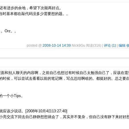
竟还有进步的余地，希望下次能再好点。
当时基本都在敲代码没多少需要想的题。。
。Orz。。
posted @
2008-10-14 14:39
Nick9Gu 阅读(316) |
评论 (1)
|
编辑
房间里面和别人聊天的内容啊，之前自己也想过有时候自己太勉强自己了，应该在需
的时候，可以尝试去看看以前的笔记啊，写点总结啊啥的。都挺好的。总之要
一个小Tips。
话。[2008年10月4日13:27:40]
小亮交流下回去自己静静想想就会了，其实并不复杂，但自己没有静下来好好