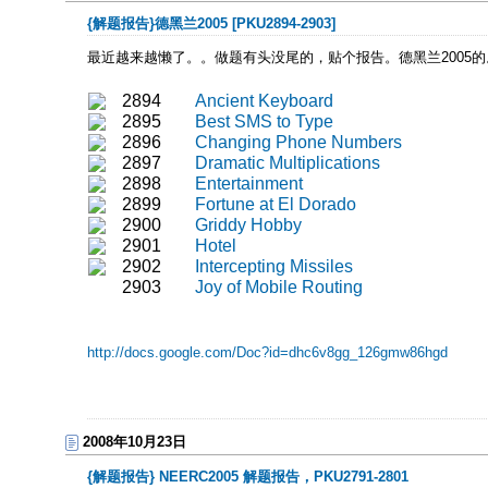
{解题报告}德黑兰2005 [PKU2894-2903]
最近越来越懒了。。做题有头没尾的，贴个报告。德黑兰2005
2894
Ancient Keyboard
2895
Best SMS to Type
2896
Changing Phone Numbers
2897
Dramatic Multiplications
2898
Entertainment
2899
Fortune at El Dorado
2900
Griddy Hobby
2901
Hotel
2902
Intercepting Missiles
2903
Joy of Mobile Routing
http://docs.google.com/Doc?id=dhc6v8gg_126gmw86hgd
2008年10月23日
{解题报告} NEERC2005 解题报告，PKU2791-2801