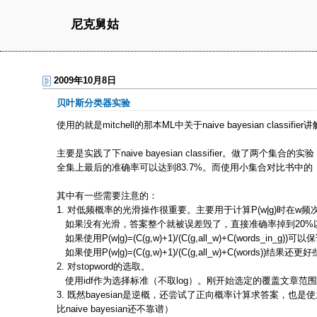
尼克舅姑
2009年10月8日
贝叶斯分类器实验
使用的就是mitchell的那本ML中关于naive bayesian classifie
主要是实践了下naive bayesian classifier。做了
全集上最后的准确率可以达到83.7%。而使用小集合对比书中的（89
其中有一些需要注意的：
1. 对低频概率的光滑操作很重要。主要用于计算P(w|g)时在w
如果没有光滑，答案整个就被误差毁了，直接准确率掉到20%
如果使用P(w|g)=(C(g,w)+1)/(C(g,all_w)+C(words_in_
如果使用P(w|g)=(C(g,w)+1)/(C(g,all_w)+C(words)
2. 对stopword的选取。
使用idf作为选择标准（不取log）。刚开始选定的覆盖文章范围
3. 既然bayesian是逆概，还尝试了正向概率计算求答案，也是
比naive bayesian还不靠谱）