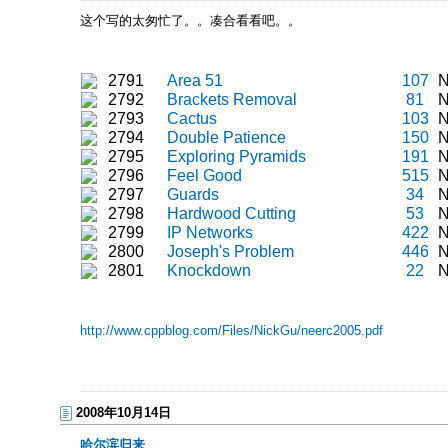
这个写的太匆忙了。。凑合看看吧。。
2791
Area 51
107
N
2792
Brackets Removal
81
N
2793
Cactus
103
N
2794
Double Patience
150
N
2795
Exploring Pyramids
191
N
2796
Feel Good
515
N
2797
Guards
34
N
2798
Hardwood Cutting
53
N
2799
IP Networks
422
N
2800
Joseph's Problem
446
N
2801
Knockdown
22
N
http://www.cppblog.com/Files/NickGu/neerc2005.pdf
2008年10月14日
哈尔滨归来