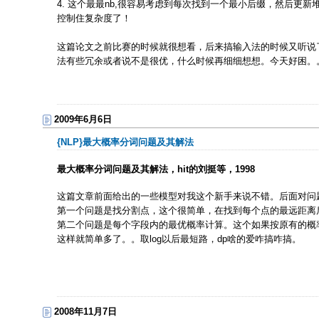
4. 这个最最nb,很容易考虑到每次找到一个最小后缀，然后更
控制住复杂度了！
这篇论文之前比赛的时候就很想看，后来搞输入法的时候又听说
法有些冗余或者说不是很优，什么时候再细细想想。今天好困。
2009年6月6日
{NLP}最大概率分词问题及其解法
最大概率分词问题及其解法，hit的刘挺等，1998
这篇文章前面给出的一些模型对我这个新手来说不错。后面对问
第一个问题是找分割点，这个很简单，在找到每个点的最远距离后
第二个问题是每个字段内的最优概率计算。这个如果按原有的概率算比
这样就简单多了。。取log以后最短路，dp啥的爱咋搞咋搞。
2008年11月7日