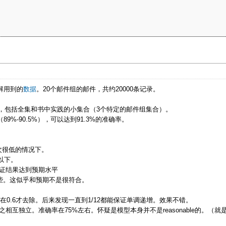
r讲解用到的
数据
。20个邮件组的邮件，共约20000条记录。
两个集合的实验，包括全集和书中实践的小集合（3个特定的邮件组集合）。
%-90.5%），可以达到91.3%的准确率。
频次很低的情况下。
以下。
g))可以保证结果达到预期水平
)结果还更好些。这似乎和预期不是很符合。
在0.6才去除。后来发现一直到1/12都能保证单调递增。效果不错。
使之相互独立。准确率在75%左右。怀疑是模型本身并不是reasonable的。（就