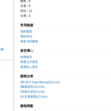
随笔 - 8
文章 - 0
评论 - 12
引用 - 0
常用链接
我的随笔
我的评论
我参与的随笔
收藏
留言簿
(1)
给我留言
查看公开留言
查看私人留言
随笔分类
{IR-NLP-Data Mining}(3)
(rss)
{解题报告}(3)
(rss)
{竞赛记录}(1)
(rss)
{论文看看看}(2)
(rss)
随笔档案