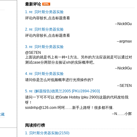
最新评论
1. re: 贝叶斯分类器实验
评论内容较长,点击标题查看
--Nick9Gu
2. re: 贝叶斯分类器实验
评论内容较长,点击标题查看
--argmax
3. re: 贝叶斯分类器实验
@SE7EN
上面说的就是书上有一种+1方法。另外的方法应该就是可以通过对
测试case分两部分去验证x/n的实际概率吧。
--Nick9Gu
4. re: 贝叶斯分类器实验
请问你是怎么对低频概率进行光滑操作的?
--SE7EN
5. re: {解题报告}德黑兰2005 [PKU2894-2903]
请问一下可不可以 把Grate Hobby (pku 2900)这题的代码发给我
呀！
soidnhp@126.com 呵呵……新手上路呀！很多都不懂.
--N……小辉
收藏
阅读排行榜
1. 贝叶斯分类器实验(2150)