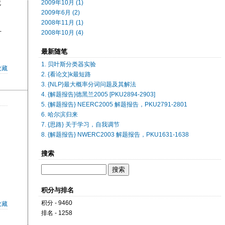
就
2009年10月 (1)
2009年6月 (2)
2008年11月 (1)
方
2008年10月 (4)
最新随笔
1. 贝叶斯分类器实验
收藏
2. {看论文}k最短路
3. {NLP}最大概率分词问题及其解法
4. {解题报告}德黑兰2005 [PKU2894-2903]
5. {解题报告} NEERC2005 解题报告，PKU2791-2801
6. 哈尔滨归来
7. {思路} 关于学习，自我调节
8. {解题报告} NWERC2003 解题报告，PKU1631-1638
搜索
积分与排名
积分 - 9460
收藏
排名 - 1258