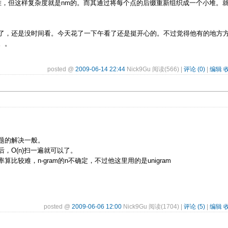
新堆，但这样复杂度就是nm的。而其通过将每个点的后缀重新组织成一个小堆。
了，还是没时间看。今天花了一下午看了还是挺开心的。不过觉得他有的地方
。。
posted @
2009-06-14 22:44
Nick9Gu 阅读(566) |
评论 (0)
|
编辑
题的解决一般。
，O(n)扫一遍就可以了。
较难，n-gram的n不确定，不过他这里用的是unigram
posted @
2009-06-06 12:00
Nick9Gu 阅读(1704) |
评论 (5)
|
编辑