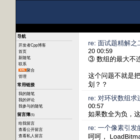
导航
re: 面试题精解
开发者Cpp博客
20 00:59
首页
新随笔
③ 数组的最大不
联系
聚合
这个问题不就是
管理
划？？
常用链接
我的随笔
re: 对环状数组
我的评论
00:57
我参与的随笔
如果数全为负，
留言簿
(5)
给我留言
re: 一个像素引发的惨
查看公开留言
呵呵， LoadBit
查看私人留言