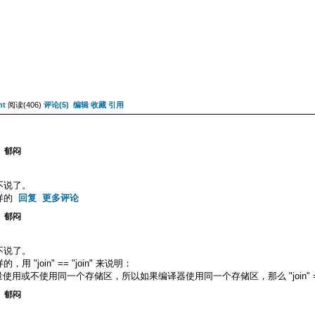
nt
阅读(406)
评论(5)
编辑
收藏
引用
。郁闷
不说了。
样的
回复
更多评论
。郁闷
不说了。
join" == "join" 来说明：
或不使用同一个存储区，所以如果编译器使用同一个存储区，那么 "join" == "joi
。郁闷