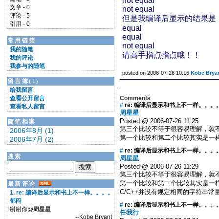
not equal
文章 - 0
not equal
评论 - 5
但是我编译后显示的结果是
引用 - 0
equal
equal
常用链接
not equal
我的随笔
请高手指点指点哦！！
我的评论
我参与的随笔
posted on 2006-07-26 10:16
Kobe Brya
留言簿
(1)
给我留言
查看公开留言
Comments
#
re: 编译后显示和书上不一样。。。
查看私人留言
周星星
Posted @ 2006-07-26 11:25
随笔档案
第三个比较不等于很容易理解，就
2006年8月 (1)
第一个比较和第二个比较其实是一
2006年7月 (2)
#
re: 编译后显示和书上不一样。。。
搜索
周星星
Posted @ 2006-07-26 11:29
第三个比较不等于很容易理解，就
第一个比较和第二个比较其实是一样的，用 "
最新评论
C/C++并没有规定相同的字符串常量使用
1. re: 编译后显示和书上不一样。。。。
郁闷
#
re: 编译后显示和书上不一样。。。
谢谢你@周星星
任我行
--Kobe Bryant