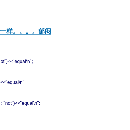
一样。。。。郁闷
not")<<"equal\n";
)<<"equal\n";
 : "not")<<"equal\n";