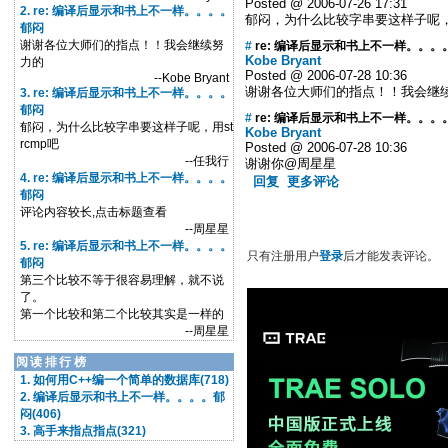
Posted @ 2006-07-26 17:31
2. re: 编译后显示和书上不一样。。。。
郁闷，为什么比较字串要这样子呢，用
郁闷
谢谢各位大师们的指点！！我会继续努
#
re: 编译后显示和书上不一样。。。
Kobe Bryant
力的
Posted @ 2006-07-28 10:36
--Kobe Bryant
谢谢各位大师们的指点！！我会继
3. re: 编译后显示和书上不一样。。。。
郁闷
#
re: 编译后显示和书上不一样。。。
郁闷，为什么比较字串要这样子呢，用st
Kobe Bryant
rcmp吧
Posted @ 2006-07-28 10:36
--任我行
谢谢你@周星星
4. re: 编译后显示和书上不一样。。。。
回复
更多评论
郁闷
评论内容较长,点击标题查看
--周星星
5. re: 编译后显示和书上不一样。。。。
只有注册用户
登录
后才能发表评论。
郁闷
第三个比较不等于很容易理解，就不说
了。
第一个比较和第二个比较其实是一样的
--周星星
阅读排行榜
1. 如何用C++编一个简单的数据库(718)
2. 编译后显示和书上不一样。。。。郁
闷(406)
3. 高手来指点指点(321)