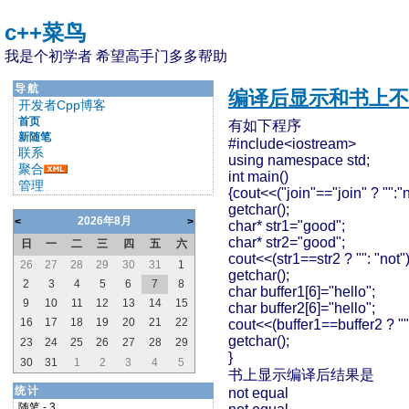
c++菜鸟
我是个初学者 希望高手门多多帮助
导航
编译后显示和书上不
开发者Cpp博客
首页
有如下程序
新随笔
#include<iostream>
联系
using namespace std;
聚合
int main()
管理
{cout<<("join"=="join" ? "":"
getchar();
2026年8月
<
>
char* str1="good";
char* str2="good";
日
一
二
三
四
五
六
cout<<(str1==str2 ? "": "not"
26
27
28
29
30
31
1
getchar();
2
3
4
5
6
7
8
char buffer1[6]="hello";
9
10
11
12
13
14
15
char buffer2[6]="hello";
16
17
18
19
20
21
22
cout<<(buffer1==buffer2 ? ""
getchar();
23
24
25
26
27
28
29
}
30
31
1
2
3
4
5
书上显示编译后结果是
统计
not equal
随笔 - 3