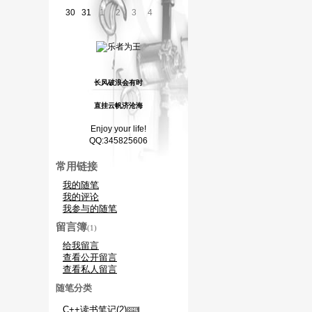
30
31
1
2
3
4
5
长风破浪会有时
直挂云帆济沧海
Enjoy your life!
QQ:345825606
常用链接
我的随笔
我的评论
我参与的随笔
留言簿
(1)
给我留言
查看公开留言
查看私人留言
随笔分类
C++读书笔记(2)